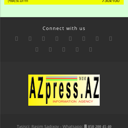
Connect with us
Təsisçi: Rasim Sadıxov - Whatsapp:
050 200 45 40