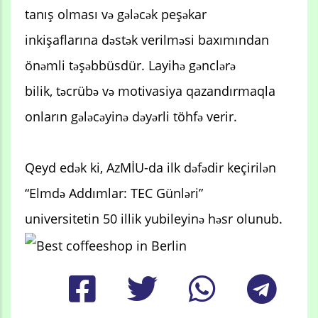
tanış olması və gələcək peşəkar
inkişaflarına dəstək verilməsi baxımından
önəmli təşəbbüsdür. Layihə gənclərə
bilik, təcrübə və motivasiya qazandırmaqla
onların gələcəyinə dəyərli töhfə verir.
Qeyd edək ki, AzMİU-da ilk dəfədir keçirilən
“Elmdə Addımlar: TEC Günləri”
universitetin 50 illik yubileyinə həsr olunub.