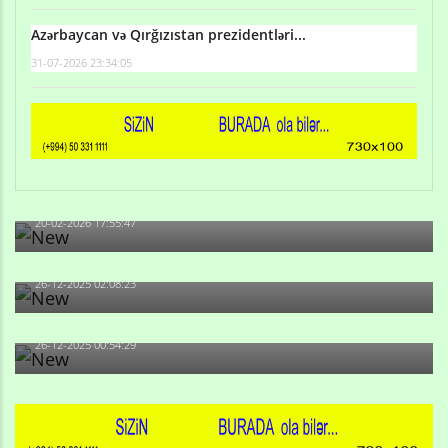
Azərbaycan və Qırğızıstan prezidentləri...
31-07-2026 23:34:05
Qulu Məhərrəmli: Sosial şəbəkələrdə söyüş niyə artıb?
20-02-2026 17:55:47
Məni bura NAZİR GÖNDƏRİB - 1937-ci ildən fəaliyyətdə
olan və...
26-12-2025 02:08:23
-Ay qız, sən məhkəməni udmayacaqsan... Sən bilirsən
də, məni...
26-12-2025 00:54:29