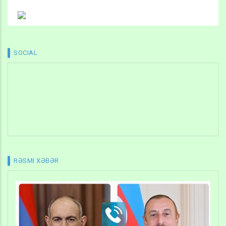
SOCIAL
RƏSMI XƏBƏR