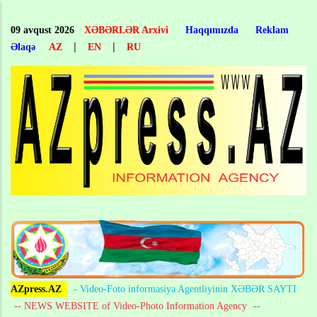
Skip
to
09 avqust 2026
XƏBƏRLƏR Arxivi
Haqqımızda
Reklam
main
|
|
Əlaqə
AZ
EN
RU
content
AZpress.AZ
- Video-Foto informasiya Agentliyinin XƏBƏR SAYTI
-- NEWS WEBSITE of Video-Photo Information Agency
--