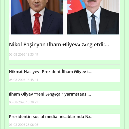
Nikol Paşinyan İlham Əliyevə zəng etdi:...
08-08-2026 19:33:49
Hikmət Hacıyev: Prezident İlham Əliyev t...
08-08-2026 15:45:44
İlham Əliyev “Yeni Səngəçal” yarımstansi...
05-08-2026 13:38:21
Prezidentin sosial media hesablarında Nə...
01-08-2026 23:06:06