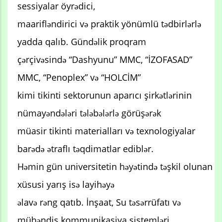
sessiyalar öyrədici,
maarifləndirici və praktik yönümlü tədbirlərlə
yadda qalıb. Gündəlik proqram
çərçivəsində “Dashyunu” MMC, “İZOFASAD”
MMC, “Penoplex” və “HOLCİM”
kimi tikinti sektorunun aparıcı şirkətlərinin
nümayəndələri tələbələrlə görüşərək
müasir tikinti materialları və texnologiyalar
barədə ətraflı təqdimatlar ediblər.
Həmin gün universitetin həyətində təşkil olunan
xüsusi yarış isə layihəyə
əlavə rəng qatıb. İnşaat, Su təsərrüfatı və
mühəndis kommunikasiya sistemləri