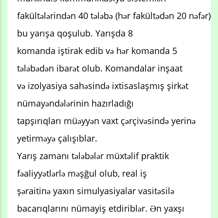
fakültələrindən 40 tələbə (hər fakültədən 20 nəfər)
bu yarışa qoşulub. Yarışda 8
komanda iştirak edib və hər komanda 5
tələbədən ibarət olub. Komandalar inşaat
və izolyasiya sahəsində ixtisaslaşmış şirkət
nümayəndələrinin hazırladığı
tapşırıqları müəyyən vaxt çərçivəsində yerinə
yetirməyə çalışıblar.
Yarış zamanı tələbələr müxtəlif praktik
fəaliyyətlərlə məşğul olub, real iş
şəraitinə yaxın simulyasiyalar vasitəsilə
bacarıqlarını nümayiş etdiriblər. Ən yaxşı