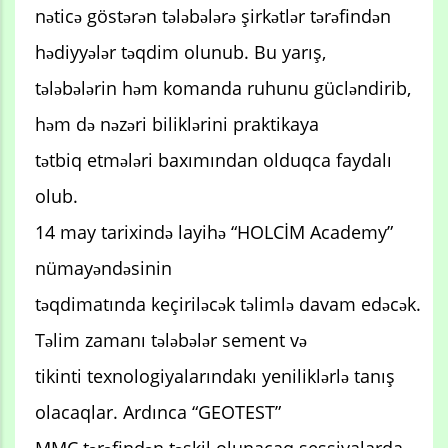
nəticə göstərən tələbələrə şirkətlər tərəfindən
hədiyyələr təqdim olunub. Bu yarış,
tələbələrin həm komanda ruhunu gücləndirib,
həm də nəzəri biliklərini praktikaya
tətbiq etmələri baxımından olduqca faydalı
olub.
14 may tarixində layihə “HOLCİM Academy”
nümayəndəsinin
təqdimatında keçiriləcək təlimlə davam edəcək.
Təlim zamanı tələbələr sement və
tikinti texnologiyalarındakı yeniliklərlə tanış
olacaqlar. Ardınca “GEOTEST”
MMC tərəfindən təşkil olunacaq sessiyalarda