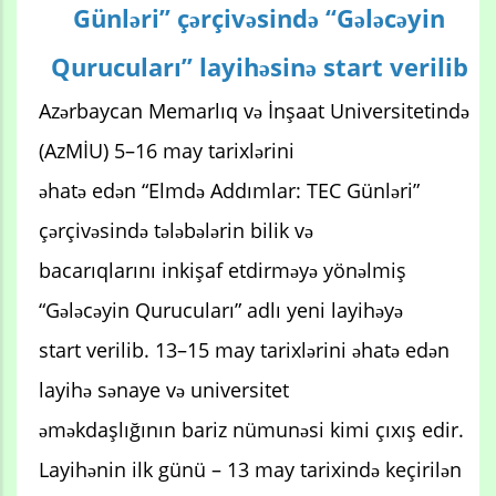
Günləri” çərçivəsində “Gələcəyin
Qurucuları” layihəsinə start verilib
Azərbaycan Memarlıq və İnşaat Universitetində
(AzMİU) 5–16 may tarixlərini
əhatə edən “Elmdə Addımlar: TEC Günləri”
çərçivəsində tələbələrin bilik və
bacarıqlarını inkişaf etdirməyə yönəlmiş
“Gələcəyin Qurucuları” adlı yeni layihəyə
start verilib. 13–15 may tarixlərini əhatə edən
layihə sənaye və universitet
əməkdaşlığının bariz nümunəsi kimi çıxış edir.
Layihənin ilk günü – 13 may tarixində keçirilən