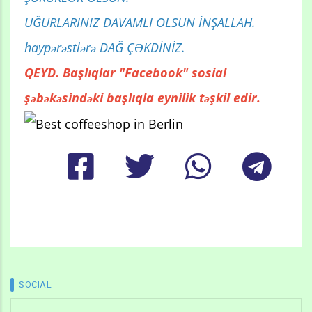
UĞURLARINIZ DAVAMLI OLSUN İNŞALLAH.
haypərəstlərə DAĞ ÇƏKDİNİZ.
QEYD. Başlıqlar "Facebook" sosial
şəbəkəsindəki başlıqla eynilik təşkil edir.
SOCIAL