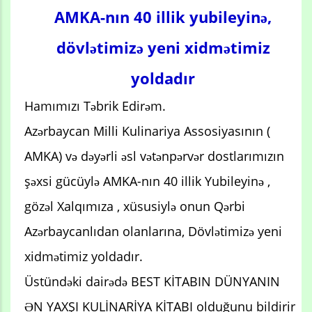
AMKA-nın 40 illik yubileyinə,
dövlətimizə yeni xidmətimiz
yoldadır
Hamımızı Təbrik Edirəm.
Azərbaycan Milli Kulinariya Assosiyasının (
AMKA) və dəyərli əsl vətənpərvər dostlarımızın
şəxsi gücüylə AMKA-nın 40 illik Yubileyinə ,
gözəl Xalqımıza , xüsusiylə onun Qərbi
Azərbaycanlıdan olanlarına, Dövlətimizə yeni
xidmətimiz yoldadır.
Üstündəki dairədə BEST KİTABIN DÜNYANIN
ƏN YAXŞI KULİNARİYA KİTABI olduğunu bildirir