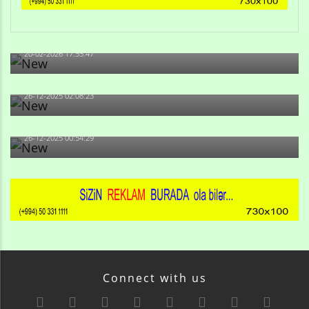
Qulu Məhərrəmli: Sosial şəbəkələrdə söyüş niyə artıb?
20-02-2026 17:55:47
Məni bura NAZİR GÖNDƏRİB - 1937-ci ildən fəaliyyətdə
olan və...
26-12-2025 02:08:23
-Ay qız, sən məhkəməni udmayacaqsan... Sən bilirsən
də, məni...
26-12-2025 00:54:29
Connect with us