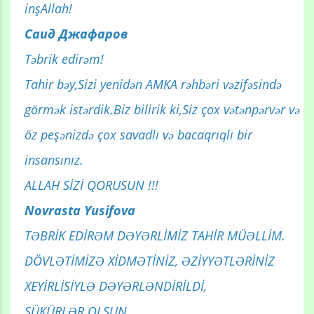
inşAllah!
Саид Джафаров
Təbrik edirəm!
Tahir bəy,Sizi yenidən AMKA rəhbəri vəzifəsində
görmək istərdik.Biz bilirik ki,Siz çox vətənpərvər və
öz peşənizdə çox savadlı və bacaqrıqlı bir
insansınız.
ALLAH SİZİ QORUSUN !!!
Novrasta Yusifova
TƏBRİK EDİRƏM DƏYƏRLİMİZ TAHİR MÜƏLLİM.
DÖVLƏTİMİZƏ XİDMƏTİNİZ, ƏZİYYƏTLƏRİNİZ
XEYİRLİSİYLƏ DƏYƏRLƏNDİRİLDİ,
ŞÜKÜRLƏR OLSUN.