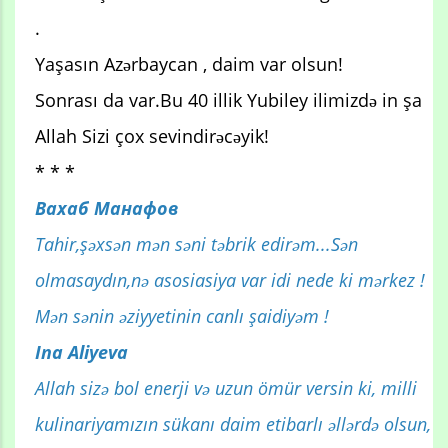
.
Yaşasın Azərbaycan , daim var olsun!
Sonrası da var.Bu 40 illik Yubiley ilimizdə in şa
Allah Sizi çox sevindirəcəyik!
* * *
Вахаб Манафов
Tahir,şəxsən mən səni təbrik edirəm...Sən
olmasaydın,nə asosiasiya var idi nede ki mərkez !
Mən sənin əziyyetinin canlı şaidiyəm !
Ina Aliyeva
Allah sizə bol enerji və uzun ömür versin ki, milli
kulinariyamızın sükanı daim etibarlı əllərdə olsun,