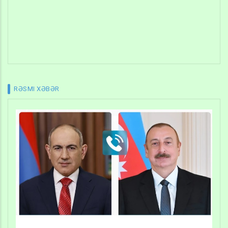
RƏSMI XƏBƏR