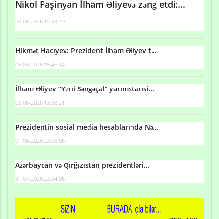
Nikol Paşinyan İlham Əliyevə zəng etdi:...
08-08-2026 19:33:49
Hikmət Hacıyev: Prezident İlham Əliyev t...
08-08-2026 15:45:44
İlham Əliyev “Yeni Səngəçal” yarımstansi...
05-08-2026 13:38:21
Prezidentin sosial media hesablarında Nə...
01-08-2026 23:06:06
Azərbaycan və Qırğızıstan prezidentləri...
31-07-2026 23:34:05