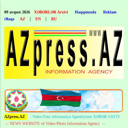
Skip
to
09 avqust 2026
XƏBƏRLƏR Arxivi
Haqqımızda
Reklam
main
|
|
Əlaqə
AZ
EN
RU
content
AZpress.AZ
- Video-Foto informasiya Agentliyinin XƏBƏR SAYTI
-- NEWS WEBSITE of Video-Photo Information Agency
--