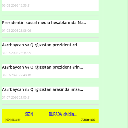
05-08-2026 13:38:21
Prezidentin sosial media hesablarında Nə...
01-08-2026 23:06:06
Azərbaycan və Qırğızıstan prezidentləri...
31-07-2026 23:34:05
Azərbaycan və Qırğızıstan prezidentlərin...
31-07-2026 22:40:10
Azərbaycan ilə Qırğızıstan arasında imza...
31-07-2026 21:05:21
Qulu Məhərrəmli: Sosial şəbəkələrdə söyüş niyə