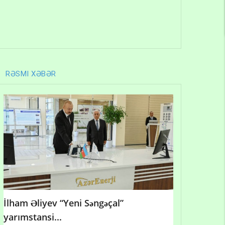
RƏSMI XƏBƏR
İlham Əliyev “Yeni Səngəçal”
yarımstansi...