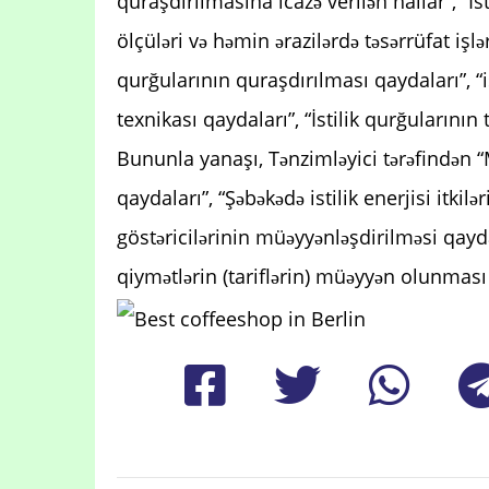
quraşdırılmasına icazə verilən hallar”, “İs
ölçüləri və həmin ərazilərdə təsərrüfat işlər
qurğularının quraşdırılması qaydaları”, “i
texnikası qaydaları”, “İstilik qurğularının
Bununla yanaşı, Tənzimləyici tərəfindən
qaydaları”, “Şəbəkədə istilik enerjisi itk
göstəricilərinin müəyyənləşdirilməsi qayda
qiymətlərin (tariflərin) müəyyən olunması 