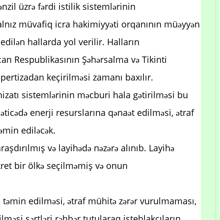
nzil üzrə fərdi istilik sistemlərinin
alnız müvafiq icra hakimiyyəti orqanının müəyyən
ilən hallarda yol verilir. Halların
an Respublikasının Şəhərsalma və Tikinti
kspertizadan keçirilməsi zamanı baxılır.
chizatı sistemlərinin məcburi hala gətirilməsi bu
əticədə enerji resurslarına qənaət edilməsi, ətraf
əmin ediləcək.
aşdırılmış və layihədə nəzərə alınıb. Layihə
et bir ölkə seçilməmiş və onun
in təmin edilməsi, ətraf mühitə zərər vurulmaması,
lməsi şərtləri rəhbər tutularaq istehlakçıların