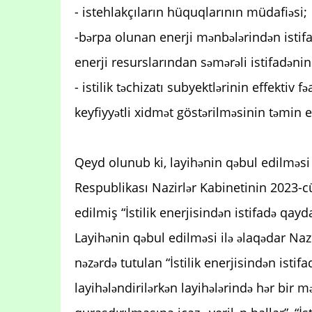
- istehlakçıların hüquqlarının müdafiəsi;
-bərpa olunan enerji mənbələrindən istifa
enerji resurslarından səmərəli istifadənin
- istilik təchizatı subyektlərinin effektiv f
keyfiyyətli xidmət göstərilməsinin təmin 
Qeyd olunub ki, layihənin qəbul edilməsi
Respublikası Nazirlər Kabinetinin 2023-cü 
edilmiş “İstilik enerjisindən istifadə qayda
Layihənin qəbul edilməsi ilə əlaqədar Nazi
nəzərdə tutulan “İstilik enerjisindən istif
layihələndirilərkən layihələrində hər bir mə