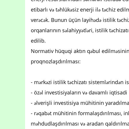
etibarlı və təhlükəsiz enerji ilə təchiz ed
verəcək. Bunun üçün layihədə istilik təch
orqanlarının səlahiyyətləri, istilik təchiz
edilib.
Normativ hüquqi aktın qəbul edilməsinin
proqnozlaşdırılması:
- mərkəzi istilik təchizatı sistemlərindən i
- özəl investisiyaların və davamlı iqtisadi
- əlverişli investisiya mühitinin yaradılma
- rəqabət mühitinin formalaşdırılması, inh
məhdudlaşdırılması və aradan qaldırılma