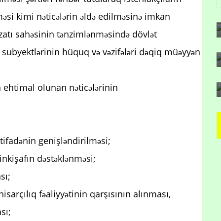
ilməsi kimi nəticələrin əldə edilməsinə imkan
izatı sahəsinin tənzimlənməsində dövlət
atı subyektlərinin hüquq və vəzifələri dəqiq müəyyən
 ehtimal olunan nəticələrinin
stifadənin genişləndirilməsi;
 inkişafın dəstəklənməsi;
sı;
isarçılıq fəaliyyətinin qarşısının alınması,
sı;