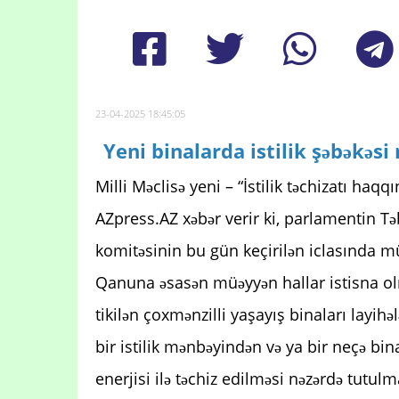
23-04-2025 18:45:05
Yeni binalarda istilik şəbəkəs
Milli Məclisə yeni – “İstilik təchizatı haq
AZpress.AZ xəbər verir ki, parlamentin Təb
komitəsinin bu gün keçirilən iclasında mü
Qanuna əsasən müəyyən hallar istisna 
tikilən çoxmənzilli yaşayış binaları layih
bir istilik mənbəyindən və ya bir neçə bina
enerjisi ilə təchiz edilməsi nəzərdə tutulm