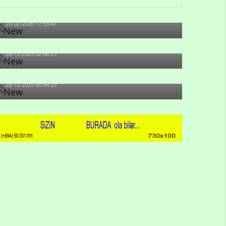
artıb?
20-02-2026 17:55:47
Məni bura NAZİR GÖNDƏRİB - 1937-ci ildən
fəaliyyətdə olan və...
26-12-2025 02:08:23
-Ay qız, sən məhkəməni udmayacaqsan... Sən
bilirsən də, məni...
26-12-2025 00:54:29