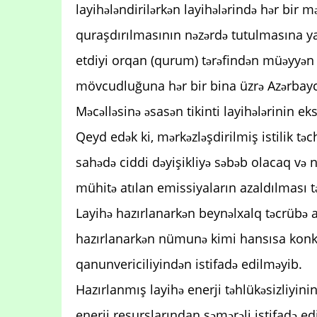
layihələndirilərkən layihələrində hər bir mə
quraşdırılmasının nəzərdə tutulmasına y
etdiyi orqan (qurum) tərəfindən müəyyən ed
mövcudluğuna hər bir bina üzrə Azərbayc
Məcəlləsinə əsasən tikinti layihələrinin e
Qeyd edək ki, mərkəzləşdirilmiş istilik tə
sahədə ciddi dəyişikliyə səbəb olacaq və n
mühitə atılan emissiyaların azaldılması t
Layihə hazırlanarkən beynəlxalq təcrübə ar
hazırlanarkən nümunə kimi hansısa konkr
qanunvericiliyindən istifadə edilməyib.
Hazırlanmış layihə enerji təhlükəsizliyin
enerji resurslarından səmərəli istifadə edi