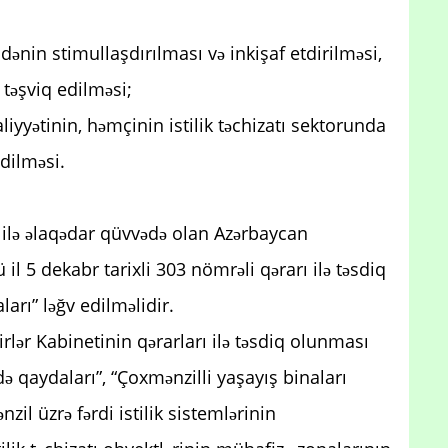
dənin stimullaşdırılması və inkişaf etdirilməsi,
 təşviq edilməsi;
əaliyyətinin, həmçinin istilik təchizatı sektorunda
edilməsi.
 ilə əlaqədar qüvvədə olan Azərbaycan
il 5 dekabr tarixli 303 nömrəli qərarı ilə təsdiq
ları” ləğv edilməlidir.
rlər Kabinetinin qərarları ilə təsdiq olunması
adə qaydaları”, “Çoxmənzilli yaşayış binaları
nzil üzrə fərdi istilik sistemlərinin