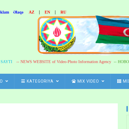
|
|
eklam
Əlaqə
AZ
EN
RU
R SAYTI
-- NEWS WEBSITE of Video-Photo Information Agency
-- НОВО
FO
KATEGORIYA
MIX VIDEO
MI