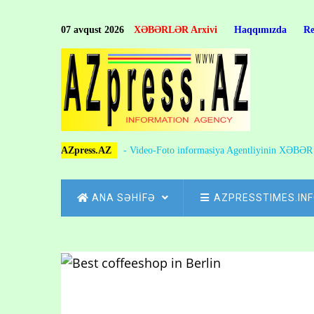
Skip
to
07 avqust 2026
XƏBƏRLƏR Arxivi
Haqqımızda
R
main
content
AZpress.AZ
- Video-Foto informasiya Agentliyinin XƏBƏ
MAIN
ANA SƏHİFƏ
AZPRESSTIMES.IN
NAVIGATION
Skip
to
Breadcrumb
main
content