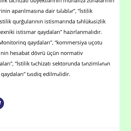
tilik təchizatı obyektlərinin mühafizə zonalarının
inin aparılmasına dair tələblər”, “İstilik
stilik qurğularının istismarında təhlükəsizlik
 texniki istismar qaydaları” hazırlanmalıdır.
 “Monitorinq qaydaları”, “kommersiya uçotu
ilərinin hesabat dövrü üçün normativ
ları”, “İstilik təchizatı sektorunda tənzimlənən
qaydaları” təsdiq edilməlidir.