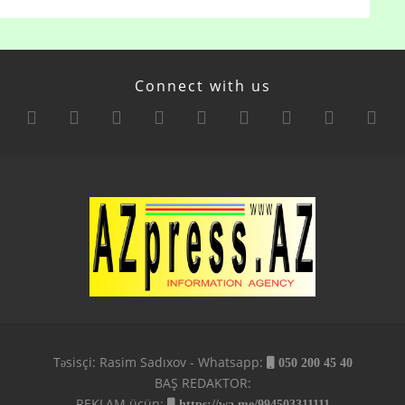
Connect with us
Təsisçi: Rasim Sadıxov - Whatsapp:
050 200 45 40
BAŞ REDAKTOR:
REKLAM üçün:
https://wa.me/994503311111