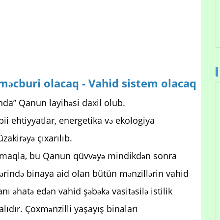
i məcburi olacaq - Vahid sistem olacaq
qında” Qanun layihəsi daxil olub.
ii ehtiyyatlar, energetika və ekologiya
zakirəyə çıxarılıb.
olmaqla, bu Qanun qüvvəyə mindikdən sonra
ələrində binaya aid olan bütün mənzillərin vahid
nı əhatə edən vahid şəbəkə vasitəsilə istilik
alıdır. Çoxmənzilli yaşayış binaları