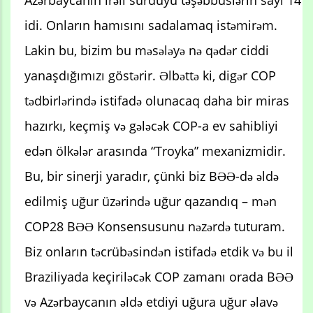
idi. Onların hamısını sadalamaq istəmirəm.
Lakin bu, bizim bu məsələyə nə qədər ciddi
yanaşdığımızı göstərir. Əlbəttə ki, digər COP
tədbirlərində istifadə olunacaq daha bir miras
hazırkı, keçmiş və gələcək COP-a ev sahibliyi
edən ölkələr arasında “Troyka” mexanizmidir.
Bu, bir sinerji yaradır, çünki biz BƏƏ-də əldə
edilmiş uğur üzərində uğur qazandıq – mən
COP28 BƏƏ Konsensusunu nəzərdə tuturam.
Biz onların təcrübəsindən istifadə etdik və bu il
Braziliyada keçiriləcək COP zamanı orada BƏƏ
və Azərbaycanın əldə etdiyi uğura uğur əlavə