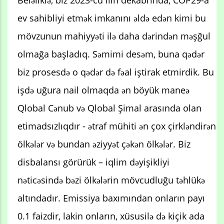
ev sahibliyi etmək imkanını əldə edən kimi bu
mövzunun mahiyyəti ilə daha dərindən məşğul
olmağa başladıq. Səmimi desəm, buna qədər
biz prosesdə o qədər də fəal iştirak etmirdik. Bu
işdə uğura nail olmaqda ən böyük maneə
Qlobal Cənub və Qlobal Şimal arasında olan
etimadsızlıqdır - ətraf mühiti ən çox çirkləndirən
ölkələr və bundan əziyyət çəkən ölkələr. Biz
disbalansı görürük – iqlim dəyişikliyi
nəticəsində bəzi ölkələrin mövcudluğu təhlükə
altındadır. Emissiya baxımından onların payı
0.1 faizdir, lakin onların, xüsusilə də kiçik ada