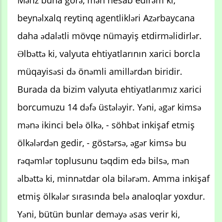
beynəlxalq reytinq agentlikləri Azərbaycana
daha ədalətli mövqe nümayiş etdirməlidirlər.
Əlbəttə ki, valyuta ehtiyatlarının xarici borcla
müqayisəsi də önəmli amillərdən biridir.
Burada da bizim valyuta ehtiyatlarımız xarici
borcumuzu 14 dəfə üstələyir. Yəni, əgər kimsə
mənə ikinci belə ölkə, - söhbət inkişaf etmiş
ölkələrdən gedir, - göstərsə, əgər kimsə bu
rəqəmlər toplusunu təqdim edə bilsə, mən
əlbəttə ki, minnətdar ola bilərəm. Amma inkişaf
etmiş ölkələr sırasında belə analoqlar yoxdur.
Yəni, bütün bunlar deməyə əsas verir ki,