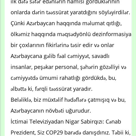
ilk dəfə səfər edənlərin hamısı gördüklərinin
onlarda dərin təəssürat yaratdığını söyləyirdilər.
Çünki Azərbaycan haqqında məlumat qıtlığı,
ölkəmiz haqqında məqsədyönlü dezinformasiya
bir çoxlarının fikirlərinə təsir edir və onlar
Azərbaycana gəlib fəal cəmiyyət, savadlı
insanlar, peşəkar personal, şəhərin gözəlliyi və
cəmiyyətdə ümumi rahatlığı gördükdə, bu,
əlbəttə ki, fərqli təəssürat yaradır.
Beləliklə, biz müxtəlif hədəflərə çatmışıq və bu,
Azərbaycanın növbəti uğurudur.
İctimai Televiziyadan Nigar Sabirqızı: Cənab
Prezident, Siz COP29 barədə danışdınız. Təbii ki,