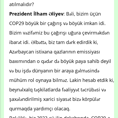
atılmalıdır?
Prezident İlham Əliyev
: Bəli, bizim üçün
COP29 böyük bir çağırış və böyük imkan idi.
Bizim vəzifəmiz bu çağırışı uğura çevirməkdən
ibarət idi. Əlbəttə, biz tam dərk edirdik ki,
Azərbaycan istixana qazlarının emissiyası
baxımından o qədər də böyük paya sahib deyil
və bu işdə dünyanın bir araya gəlməsində
mühüm rol oynaya bilməz. Lakin hesab etdik ki,
beynəlxalq təşkilatlarda fəaliyyət təcrübəsi və
şaxələndirilmiş xarici siyasət bizə körpülər
qurmaqda yardımçı olacaq.
Beləliklə, biz 2023-cü ilin dekabrında, COP29-a