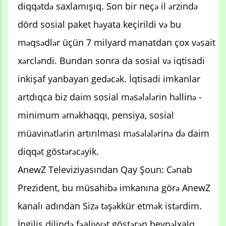
diqqətdə saxlamışıq. Son bir neçə il ərzində
dörd sosial paket həyata keçirildi və bu
məqsədlər üçün 7 milyard manatdan çox vəsait
xərcləndi. Bundan sonra da sosial və iqtisadi
inkişaf yanbayan gedəcək. İqtisadi imkanlar
artdıqca biz daim sosial məsələlərin həllinə -
minimum əməkhaqqı, pensiya, sosial
müavinətlərin artırılması məsələlərinə də daim
diqqət göstərəcəyik.
AnewZ Televiziyasından Qay Şoun: Cənab
Prezident, bu müsahibə imkanına görə AnewZ
kanalı adından Sizə təşəkkür etmək istərdim.
İngilis dilində fəaliyyət göstərən beynəlxalq