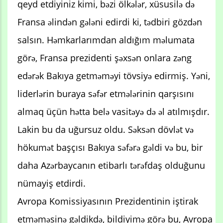
qeyd etdiyiniz kimi, bəzi ölkələr, xüsusilə də
Fransa əlindən gələni edirdi ki, tədbiri gözdən
salsın. Həmkarlarımdan aldığım məlumata
görə, Fransa prezidenti şəxsən onlara zəng
edərək Bakıya getməməyi tövsiyə edirmiş. Yəni,
liderlərin buraya səfər etmələrinin qarşısını
almaq üçün hətta belə vasitəyə də əl atılmışdır.
Lakin bu da uğursuz oldu. Səksən dövlət və
hökumət başçısı Bakıya səfərə gəldi və bu, bir
daha Azərbaycanın etibarlı tərəfdaş olduğunu
nümayiş etdirdi.
Avropa Komissiyasının Prezidentinin iştirak
etməməsinə gəldikdə, bildiyimə görə bu, Avropa