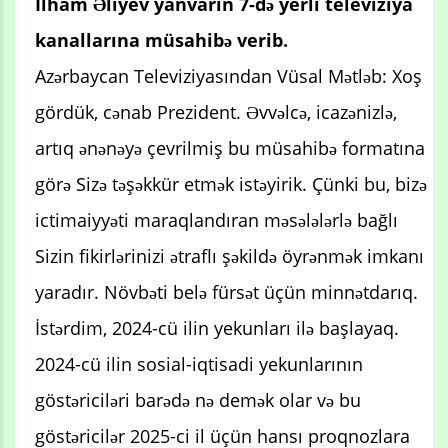
İlham Əliyev yanvarın 7-də yerli televiziya
kanallarına müsahibə verib.
Azərbaycan Televiziyasından Vüsal Mətləb: Xoş
gördük, cənab Prezident. Əvvəlcə, icazənizlə,
artıq ənənəyə çevrilmiş bu müsahibə formatına
görə Sizə təşəkkür etmək istəyirik. Çünki bu, bizə
ictimaiyyəti maraqlandıran məsələlərlə bağlı
Sizin fikirlərinizi ətraflı şəkildə öyrənmək imkanı
yaradır. Növbəti belə fürsət üçün minnətdarıq.
İstərdim, 2024-cü ilin yekunları ilə başlayaq.
2024-cü ilin sosial-iqtisadi yekunlarının
göstəriciləri barədə nə demək olar və bu
göstəricilər 2025-ci il üçün hansı proqnozlara