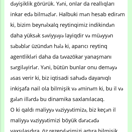
dəyişiklik görürük. Yəni, onlar da reallıqları
inkar edə bilməzlər. Halbuki mən hesab edirəm
ki, bizim beynəlxalq reytinqimiz indikindən
daha yüksək səviyyəyə layiqdir və müəyyən
səbəblər üzündən hələ ki, aparıcı reytinq
agentlikləri daha da təvazökar yanaşmanı
sərgiləyirlər. Yəni, bütün bunlar onu deməyə
əsas verir ki, biz iqtisadi sahədə dayanıqlı
inkişafa nail ola bilmişik və əminəm ki, bu il və
gələn illərdə bu dinamika saxlanılacaq.
O ki qaldı maliyyə vəziyyətimizə, biz keçən il
maliyyə vəziyyətimizi böyük dərəcədə
yaxşılaşdıra, öz rezervlərimizi artıra bilmişik.