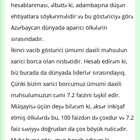
hesablanması, əlbəttə ki, adambaşına düşən
ehtiyatlara söykənməlidir və bu göstəriciyə görə
Azərbaycan dünyada aparıcı ölkələrin
sırasındadır.
İkinci vacib göstərici ümumi daxili məhsulun
xarici borca olan nisbətidir. Hesab edirəm ki,
biz burada da dünyada liderlər sırasındayıq.
Çünki bizim xarici borcumuz ümumi daxili
məhsulumuzun cəmi 7.2 faizini təşkil edir.
Müqayisə üçün deyə bilərəm ki, əksər inkişaf
etmiş ölkələrdə bu, 100 faizdən də çoxdur və 7.2
faiz səviyyə doğrudan da çox böyük nəticədir.
Məhz buna görə, mən hesab edirəm ki,