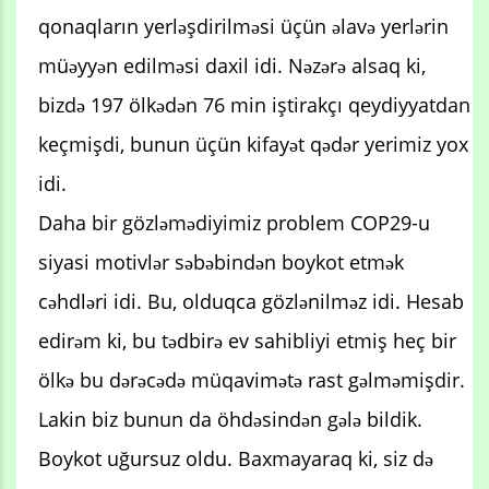
qonaqların yerləşdirilməsi üçün əlavə yerlərin
müəyyən edilməsi daxil idi. Nəzərə alsaq ki,
bizdə 197 ölkədən 76 min iştirakçı qeydiyyatdan
keçmişdi, bunun üçün kifayət qədər yerimiz yox
idi.
Daha bir gözləmədiyimiz problem COP29-u
siyasi motivlər səbəbindən boykot etmək
cəhdləri idi. Bu, olduqca gözlənilməz idi. Hesab
edirəm ki, bu tədbirə ev sahibliyi etmiş heç bir
ölkə bu dərəcədə müqavimətə rast gəlməmişdir.
Lakin biz bunun da öhdəsindən gələ bildik.
Boykot uğursuz oldu. Baxmayaraq ki, siz də