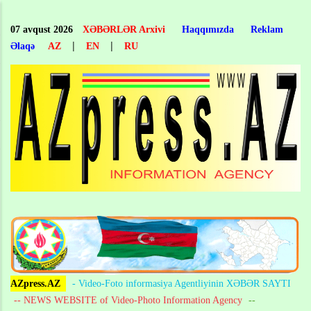
Skip
to
07 avqust 2026
XƏBƏRLƏR Arxivi
Haqqımızda
Reklam
main
|
|
Əlaqə
AZ
EN
RU
content
AZpress.AZ
- Video-Foto informasiya Agentliyinin XƏBƏR SAYTI
-- NEWS WEBSITE of Video-Photo Information Agency
--