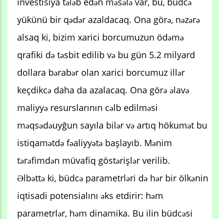
investisiya tələb edən məsələ var, bu, büdcə
yükünü bir qədər azaldacaq. Ona görə, nəzərə
alsaq ki, bizim xarici borcumuzun ödəmə
qrafiki də təsbit edilib və bu gün 5.2 milyard
dollara bərabər olan xarici borcumuz illər
keçdikcə daha da azalacaq. Ona görə əlavə
maliyyə resurslarının cəlb edilməsi
məqsədəuyğun sayıla bilər və artıq hökumət bu
istiqamətdə fəaliyyətə başlayıb. Mənim
tərəfimdən müvafiq göstərişlər verilib.
Əlbəttə ki, büdcə parametrləri də hər bir ölkənin
iqtisadi potensialını əks etdirir: həm
parametrlər, həm dinamika. Bu ilin büdcəsi