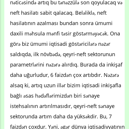
nəticəsində artıq bu tənəzzülə son qoyulacaq və
neft hasilatı sabit qalacaq. Beləliklə, neft
hasilatının azalması bundan sonra ümumi
daxili məhsula mənfi təsir göstərməyəcək. Ona
görə biz ümumi iqtisadi göstəricilərə nəzər
saldıqda, ilk növbədə, qeyri-neft sektorunun
parametrlərini nəzərə alırdıq. Burada da inkişaf
daha uğurludur, 6 faizdən çox artıbdır. Nəzərə
alsaq ki, artıq uzun illər bizim iqtisadi inkişafla
bağlı əsas hədəflərimizdən biri sənaye
istehsalının artırılmasıdır, qeyri-neft sənaye
sektorunda artım daha da yüksəkdir. Bu, 7
faizdən çoxdur. Yəni, əgər dünya iqtisadiyyatının