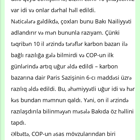
var idi və onlar dərhal həll edildi.
Nəticələrə gəldikdə, çoxları bunu Bakı Nailiyyəti
adlandırır və mən bununla razıyam. Çünki
təqribən 10 il ərzində tərəflər karbon bazarı ilə
bağlı razılığa gələ bilmirdi və COP-un ilk
günlərində artıq uğur əldə edildi – karbon
bazarına dair Paris Sazişinin 6-cı maddəsi üzrə
razılıq əldə edildi. Bu, əhəmiyyətli uğur idi və hər
kəs bundan məmnun qaldı. Yəni, on il ərzində
razılaşdırıla bilinməyən məsələ Bakıda öz həllini
tapdı.
Əlbəttə, COP-un əsas mövzularından biri