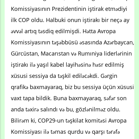
Komissiyasının Prezidentinin iştirak etmədiyi
ilk COP oldu. Halbuki onun iştirakı bir neçə ay
əvvəl artıq təsdiq edilmişdi. Hətta Avropa
Komissiyasının təşəbbüsü əsasında Azərbaycan,
Gürcüstan, Macarıstan və Rumıniya liderlərinin
iştirakı ilə yaşıl kabel layihəsinə həsr edilmiş
xüsusi sessiya da təşkil ediləcəkdi. Gərgin
qrafikə baxmayaraq, biz bu sessiya üçün xüsusi
vaxt tapa bildik. Buna baxmayaraq, səfər son
anda təxirə salındı və bu, gözlənilməz oldu.
Bilirəm ki, COP29-un təşkilat komitəsi Avropa
Komissiyası ilə təmas qurdu və qarşı tərəfə