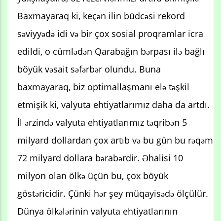
Baxmayaraq ki, keçən ilin büdcəsi rekord
səviyyədə idi və bir çox sosial proqramlar icra
edildi, o cümlədən Qarabağın bərpası ilə bağlı
böyük vəsait səfərbər olundu. Buna
baxmayaraq, biz optimallaşmanı elə təşkil
etmişik ki, valyuta ehtiyatlarımız daha da artdı.
İl ərzində valyuta ehtiyatlarımız təqribən 5
milyard dollardan çox artıb və bu gün bu rəqəm
72 milyard dollara bərabərdir. Əhalisi 10
milyon olan ölkə üçün bu, çox böyük
göstəricidir. Çünki hər şey müqayisədə ölçülür.
Dünya ölkələrinin valyuta ehtiyatlarının