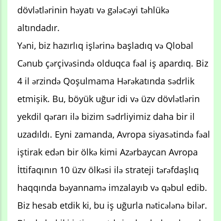
dövlətlərinin həyatı və gələcəyi təhlükə
altındadır.
Yəni, biz hazırlıq işlərinə başladıq və Qlobal
Cənub çərçivəsində olduqca fəal iş apardıq. Biz
4 il ərzində Qoşulmama Hərəkatında sədrlik
etmişik. Bu, böyük uğur idi və üzv dövlətlərin
yekdil qərarı ilə bizim sədrliyimiz daha bir il
uzadıldı. Eyni zamanda, Avropa siyasətində fəal
iştirak edən bir ölkə kimi Azərbaycan Avropa
İttifaqının 10 üzv ölkəsi ilə strateji tərəfdaşlıq
haqqında bəyannamə imzalayıb və qəbul edib.
Biz hesab etdik ki, bu iş uğurla nəticələnə bilər.