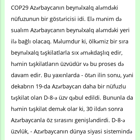
COP29 Azərbaycanın beynəlxalq aləmdəki
nüfuzunun bir göstəricisi idi. Elə mənim də
sualım Azərbaycanın beynəlxalq aləmdəki yeri
ilə bağlı olacaq. Məlumdur ki, ölkəmiz bir sıra
beynəlxalq təşkilatlarla sıx əməkdaşlıq edir,
həmin təşkilatların üzvüdür və bu proses də
davam edir. Bu yaxınlarda - ötən ilin sonu, yəni
dekabrın 19-da Azərbaycan daha bir nüfuzlu
təşkilat olan D-8-ə üzv qəbul edildi. Bununla da
həmin təşkilat demək olar ki, 30 ildən sonra
Azərbaycanla öz sırasını genişləndirdi. D-8-ə
üzvlük, - Azərbaycanın dünya siyasi sistemində