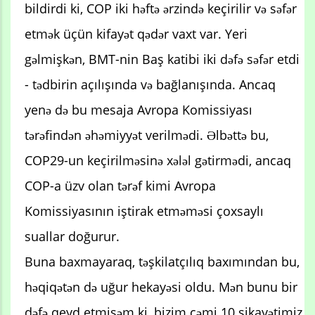
bildirdi ki, COP iki həftə ərzində keçirilir və səfər
etmək üçün kifayət qədər vaxt var. Yeri
gəlmişkən, BMT-nin Baş katibi iki dəfə səfər etdi
- tədbirin açılışında və bağlanışında. Ancaq
yenə də bu mesaja Avropa Komissiyası
tərəfindən əhəmiyyət verilmədi. Əlbəttə bu,
COP29-un keçirilməsinə xələl gətirmədi, ancaq
COP-a üzv olan tərəf kimi Avropa
Komissiyasının iştirak etməməsi çoxsaylı
suallar doğurur.
Buna baxmayaraq, təşkilatçılıq baxımından bu,
həqiqətən də uğur hekayəsi oldu. Mən bunu bir
dəfə qeyd etmişəm ki, bizim cəmi 10 şikayətimiz