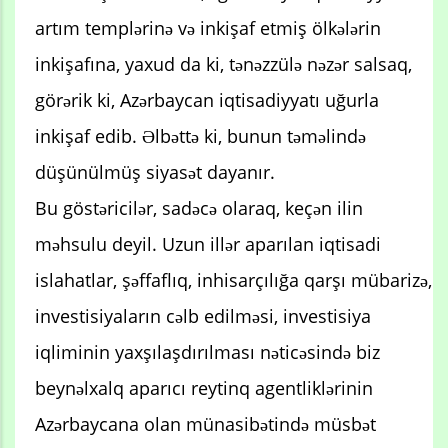
artım templərinə və inkişaf etmiş ölkələrin
inkişafına, yaxud da ki, tənəzzülə nəzər salsaq,
görərik ki, Azərbaycan iqtisadiyyatı uğurla
inkişaf edib. Əlbəttə ki, bunun təməlində
düşünülmüş siyasət dayanır.
Bu göstəricilər, sadəcə olaraq, keçən ilin
məhsulu deyil. Uzun illər aparılan iqtisadi
islahatlar, şəffaflıq, inhisarçılığa qarşı mübarizə,
investisiyaların cəlb edilməsi, investisiya
iqliminin yaxşılaşdırılması nəticəsində biz
beynəlxalq aparıcı reytinq agentliklərinin
Azərbaycana olan münasibətində müsbət