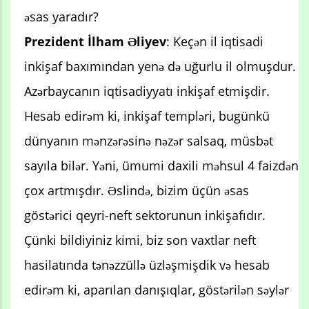
əsas yaradır?
Prezident İlham Əliyev
: Keçən il iqtisadi
inkişaf baxımından yenə də uğurlu il olmuşdur.
Azərbaycanın iqtisadiyyatı inkişaf etmişdir.
Hesab edirəm ki, inkişaf templəri, bugünkü
dünyanın mənzərəsinə nəzər salsaq, müsbət
sayıla bilər. Yəni, ümumi daxili məhsul 4 faizdən
çox artmışdır. Əslində, bizim üçün əsas
göstərici qeyri-neft sektorunun inkişafıdır.
Çünki bildiyiniz kimi, biz son vaxtlar neft
hasilatında tənəzzüllə üzləşmişdik və hesab
edirəm ki, aparılan danışıqlar, göstərilən səylər