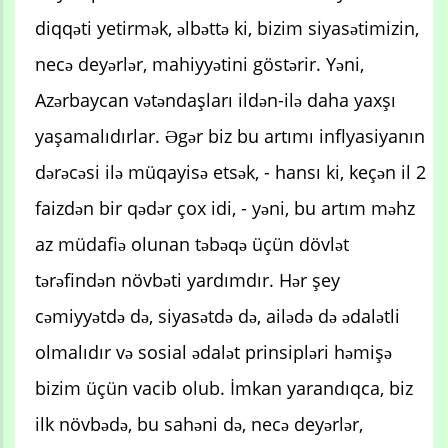
diqqəti yetirmək, əlbəttə ki, bizim siyasətimizin,
necə deyərlər, mahiyyətini göstərir. Yəni,
Azərbaycan vətəndaşları ildən-ilə daha yaxşı
yaşamalıdırlar. Əgər biz bu artımı inflyasiyanın
dərəcəsi ilə müqayisə etsək, - hansı ki, keçən il 2
faizdən bir qədər çox idi, - yəni, bu artım məhz
az müdafiə olunan təbəqə üçün dövlət
tərəfindən növbəti yardımdır. Hər şey
cəmiyyətdə də, siyasətdə də, ailədə də ədalətli
olmalıdır və sosial ədalət prinsipləri həmişə
bizim üçün vacib olub. İmkan yarandıqca, biz
ilk növbədə, bu sahəni də, necə deyərlər,