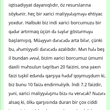
iqtisadiyyat dayanıqlıdır, öz resurslarına
söykənir, heç bir xarici maliyyələşməyə ehtiyac
yoxdur. Halbuki biz indi xarici borcumuzu bir
qədər artırmaq üçün də səylər göstərməyə
başlamışıq. Müəyyən dərəcədə arta bilər, çünki
bu, əhəmiyyətli dərəcədə azalıbdır. Mən hələ beş
il bundan əvvəl, bizim xarici borcumuz ümumi
daxili məhsulun təqribən 20 faizini, ona yaxın
faizi təşkil edəndə qarşıya hədəf qoymuşdum ki,
biz bunu 10 faizə endirməliyik. İndi 7.2 faizdir,
yəni, xarici maliyyələşmə bizə nə verəcək? Nəzərə
alsaq ki, ölkə qarşısında duran bir çox ciddi