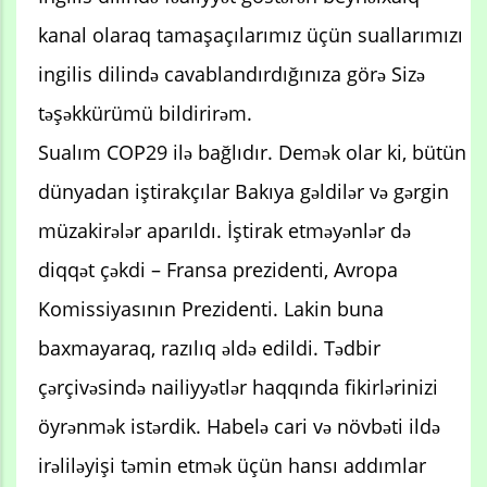
kanal olaraq tamaşaçılarımız üçün suallarımızı
ingilis dilində cavablandırdığınıza görə Sizə
təşəkkürümü bildirirəm.
Sualım COP29 ilə bağlıdır. Demək olar ki, bütün
dünyadan iştirakçılar Bakıya gəldilər və gərgin
müzakirələr aparıldı. İştirak etməyənlər də
diqqət çəkdi – Fransa prezidenti, Avropa
Komissiyasının Prezidenti. Lakin buna
baxmayaraq, razılıq əldə edildi. Tədbir
çərçivəsində nailiyyətlər haqqında fikirlərinizi
öyrənmək istərdik. Habelə cari və növbəti ildə
irəliləyişi təmin etmək üçün hansı addımlar