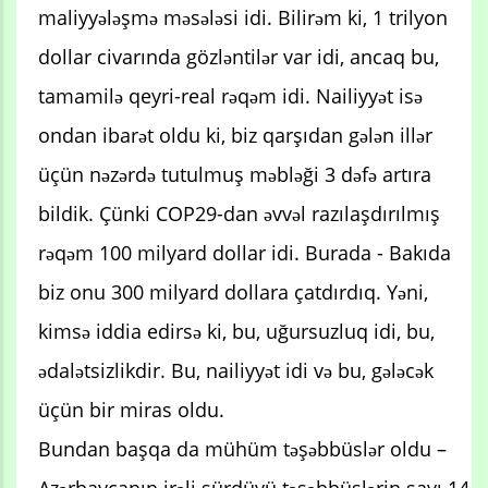
maliyyələşmə məsələsi idi. Bilirəm ki, 1 trilyon
dollar civarında gözləntilər var idi, ancaq bu,
tamamilə qeyri-real rəqəm idi. Nailiyyət isə
ondan ibarət oldu ki, biz qarşıdan gələn illər
üçün nəzərdə tutulmuş məbləği 3 dəfə artıra
bildik. Çünki COP29-dan əvvəl razılaşdırılmış
rəqəm 100 milyard dollar idi. Burada - Bakıda
biz onu 300 milyard dollara çatdırdıq. Yəni,
kimsə iddia edirsə ki, bu, uğursuzluq idi, bu,
ədalətsizlikdir. Bu, nailiyyət idi və bu, gələcək
üçün bir miras oldu.
Bundan başqa da mühüm təşəbbüslər oldu –
Azərbaycanın irəli sürdüyü təşəbbüslərin sayı 14