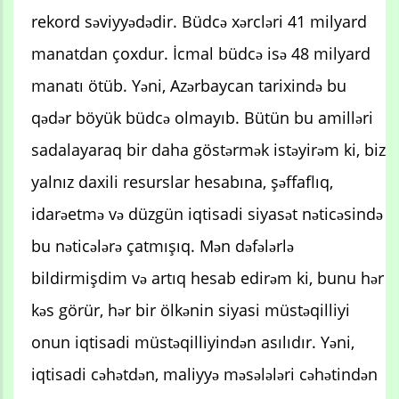
rekord səviyyədədir. Büdcə xərcləri 41 milyard
manatdan çoxdur. İcmal büdcə isə 48 milyard
manatı ötüb. Yəni, Azərbaycan tarixində bu
qədər böyük büdcə olmayıb. Bütün bu amilləri
sadalayaraq bir daha göstərmək istəyirəm ki, biz
yalnız daxili resurslar hesabına, şəffaflıq,
idarəetmə və düzgün iqtisadi siyasət nəticəsində
bu nəticələrə çatmışıq. Mən dəfələrlə
bildirmişdim və artıq hesab edirəm ki, bunu hər
kəs görür, hər bir ölkənin siyasi müstəqilliyi
onun iqtisadi müstəqilliyindən asılıdır. Yəni,
iqtisadi cəhətdən, maliyyə məsələləri cəhətindən