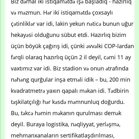
Biz dərhal iki istiqamətdə işə başladıq - hazırlıq
və məzmun. Hər iki istiqamətdə çoxsaylı
çətinliklər var idi, lakin yekun nəticə bunun uğur
hekayəsi olduğunu sübut etdi. Hazırlıq bizim
üçün böyük çağırış idi, çünki əvvəlki COP-lardan
fərqli olaraq hazırlıq üçün 2 il deyil, cəmi 11 ay
vaxtımız var idi. Biz stadion və onun ətrafında
nəhəng qurğular inşa etməli idik – bu, 200 min
kvadratmetrə yaxın qapalı məkan idi. Tədbirin
təşkilatçılığı hər kəsdə məmnunluq doğurdu.
Bu, təkcə həmin məkanın qurulması demək
deyil. Buraya logistika, nəqliyyat, yerləşmə,
mehmanxanaların sertifikatlaşdırılması,