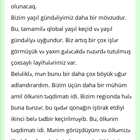
olunacaq.
Bizim yaşıl gündəliyimiz daha bir mövzudur.
Bu, tamamilə qlobal yaşıl keçid və yaşıl
gündəliyə uyğundur. Biz artıq bir çox işlər
görmüşük və yaxın gələcəkdə nəzərdə tutulmuş
çoxsaylı layihələrimiz var.
Beləliklə, mən bunu bir daha çox böyük uğur
adlandırardım. Bizim üçün daha bir mühüm
amil ölkənin təqdimatı idi. Bizim regionda hələ
buna bənzər, bu qədər qonağın iştirak etdiyi
ikinci belə tədbir keçirilməyib. Bu, ölkənin
təqdimatı idi. Mənim görüşdüyüm və ölkəmizə