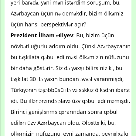
yeri barədə, yəni mən istərdim soruşum, bu,
Azərbaycan üçün nə deməkdir, bizim ölkəmiz
üçün hansı perspektivlər açır?
Prezident İlham Əliyev
: Bu, bizim üçün
növbəti uğurlu addım oldu. Çünki Azərbaycanın
bu təşkilata qəbul edilməsi ölkəmizin nüfuzunu
bir daha göstərir. Siz də yaxşı bilirsiniz ki, bu
təşkilat 30 ilə yaxın bundan əvvəl yaranmışdı,
Türkiyənin təşəbbüsü ilə və səkkiz ölkədən ibarət
idi. Bu illər ərzində əlavə üzv qəbul edilməmişdi.
Birinci genişlənmə qərarından sonra qəbul
edilən üzv Azərbaycan oldu. Əlbəttə ki, bu,
ölkəmizin nüfuzunu, eyni zamanda, beynəlxalq