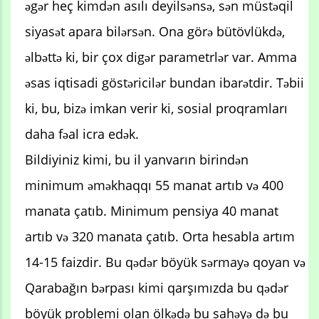
əgər heç kimdən asılı deyilsənsə, sən müstəqil
siyasət apara bilərsən. Ona görə bütövlükdə,
əlbəttə ki, bir çox digər parametrlər var. Amma
əsas iqtisadi göstəricilər bundan ibarətdir. Təbii
ki, bu, bizə imkan verir ki, sosial proqramları
daha fəal icra edək.
Bildiyiniz kimi, bu il yanvarın birindən
minimum əməkhaqqı 55 manat artıb və 400
manata çatıb. Minimum pensiya 40 manat
artıb və 320 manata çatıb. Orta hesabla artım
14-15 faizdir. Bu qədər böyük sərmayə qoyan və
Qarabağın bərpası kimi qarşımızda bu qədər
böyük problemi olan ölkədə bu sahəyə də bu