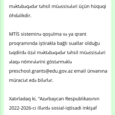
məktəbəqədər təhsil müəssisələri üçün hüquqi
öhdəlikdir.
MTİS sisteminə qoşulma və ya qrant
proqramında iştirakla bağlı suallar olduğu
təqdirdə özəl məktəbəqədər təhsil müəssisələri
əlaqə nömrələrini göstərməklə
preschool.grants@edu.gov.az email ünvanına
müraciət edə bilərlər.
Xatırladaq ki, "Azərbaycan Respublikasının
2022-2026-cı illərdə sosial-iqtisadi inkişaf