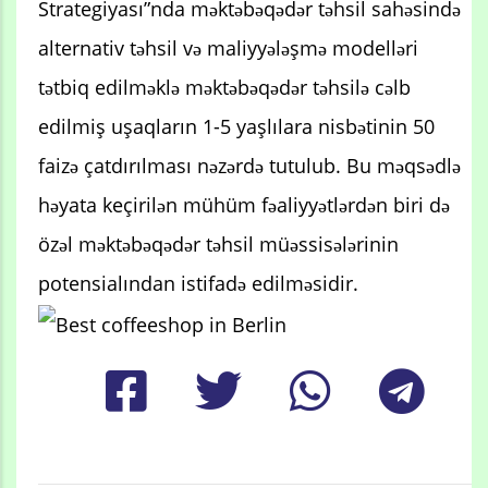
Strategiyası”nda məktəbəqədər təhsil sahəsində
alternativ təhsil və maliyyələşmə modelləri
tətbiq edilməklə məktəbəqədər təhsilə cəlb
edilmiş uşaqların 1-5 yaşlılara nisbətinin 50
faizə çatdırılması nəzərdə tutulub. Bu məqsədlə
həyata keçirilən mühüm fəaliyyətlərdən biri də
özəl məktəbəqədər təhsil müəssisələrinin
potensialından istifadə edilməsidir.