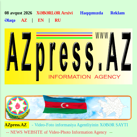
Skip
to
08 avqust 2026
XƏBƏRLƏR Arxivi
Haqqımızda
Reklam
main
|
|
Əlaqə
AZ
EN
RU
content
AZpress.AZ
- Video-Foto informasiya Agentliyinin XƏBƏR SAYTI
-- NEWS WEBSITE of Video-Photo Information Agency
--