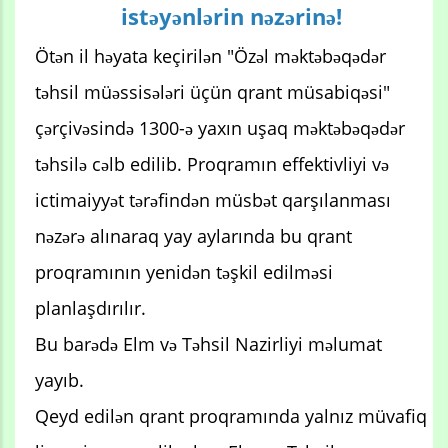
istəyənlərin nəzərinə!
Ötən il həyata keçirilən "Özəl məktəbəqədər
təhsil müəssisələri üçün qrant müsabiqəsi"
çərçivəsində 1300-ə yaxın uşaq məktəbəqədər
təhsilə cəlb edilib. Proqramın effektivliyi və
ictimaiyyət tərəfindən müsbət qarşılanması
nəzərə alınaraq yay aylarında bu qrant
proqramının yenidən təşkil edilməsi
planlaşdırılır.
Bu barədə Elm və Təhsil Nazirliyi məlumat
yayıb.
Qeyd edilən qrant proqramında yalnız müvafiq