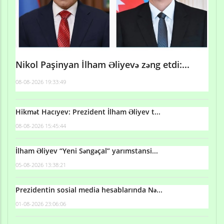
Nikol Paşinyan İlham Əliyevə zəng etdi:...
08-08-2026 19:33:49
Hikmət Hacıyev: Prezident İlham Əliyev t...
08-08-2026 15:45:44
İlham Əliyev “Yeni Səngəçal” yarımstansi...
05-08-2026 13:38:21
Prezidentin sosial media hesablarında Nə...
01-08-2026 23:06:06