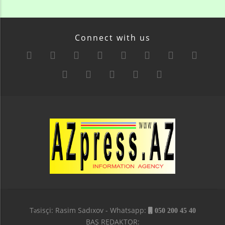
Connect with us
Təsisçi: Rasim Sadıxov - Whatsapp:
050 200 45 40
BAŞ REDAKTOR: