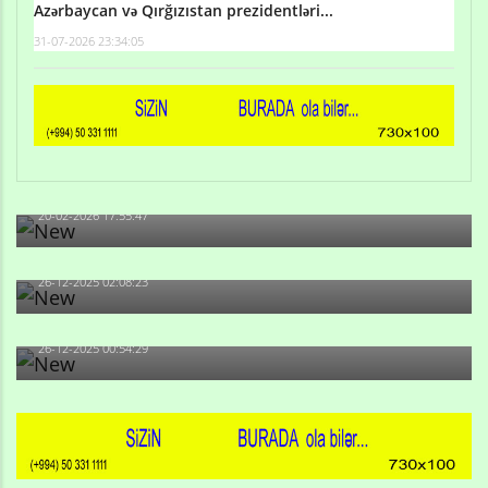
Azərbaycan və Qırğızıstan prezidentləri...
31-07-2026 23:34:05
Qulu Məhərrəmli: Sosial şəbəkələrdə söyüş niyə artıb?
20-02-2026 17:55:47
Məni bura NAZİR GÖNDƏRİB - 1937-ci ildən fəaliyyətdə
olan və...
26-12-2025 02:08:23
-Ay qız, sən məhkəməni udmayacaqsan... Sən bilirsən
də, məni...
26-12-2025 00:54:29