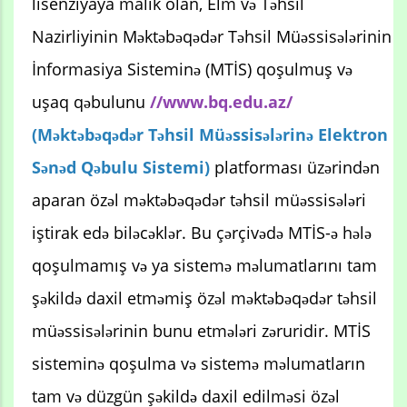
lisenziyaya malik olan, Elm və Təhsil
Nazirliyinin Məktəbəqədər Təhsil Müəssisələrinin
İnformasiya Sisteminə (MTİS) qoşulmuş və
uşaq qəbulunu
//www.bq.edu.az/
(Məktəbəqədər Təhsil Müəssisələrinə Elektron
Sənəd Qəbulu Sistemi)
platforması üzərindən
aparan özəl məktəbəqədər təhsil müəssisələri
iştirak edə biləcəklər. Bu çərçivədə MTİS-ə hələ
qoşulmamış və ya sistemə məlumatlarını tam
şəkildə daxil etməmiş özəl məktəbəqədər təhsil
müəssisələrinin bunu etmələri zəruridir. MTİS
sisteminə qoşulma və sistemə məlumatların
tam və düzgün şəkildə daxil edilməsi özəl