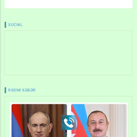
SOCIAL
RƏSMI XƏBƏR