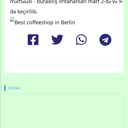
mərhələsi - buraxılış imtahanları mart 2-də və 9-
da keçirilib.
SOCIAL