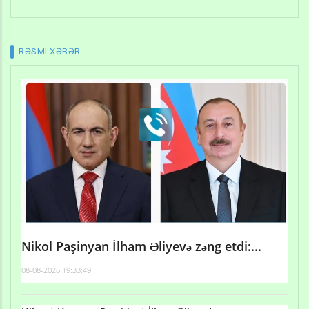
RƏSMI XƏBƏR
Nikol Paşinyan İlham Əliyevə zəng etdi:...
08-08-2026 19:33:49