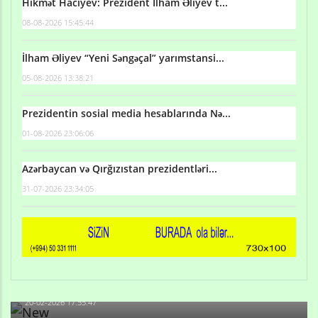
Hikmət Hacıyev: Prezident İlham Əliyev t...
08-08-2026 15:45:44
İlham Əliyev “Yeni Səngəçal” yarımstansi...
05-08-2026 13:38:21
Prezidentin sosial media hesablarında Nə...
01-08-2026 23:06:06
Azərbaycan və Qırğızıstan prezidentləri...
31-07-2026 23:34:05
Qulu Məhərrəmli: Sosial şəbəkələrdə söyüş niyə artıb?
20-02-2026 17:55:47
Məni bura NAZİR GÖNDƏRİB - 1937-ci ildən fəaliyyətdə