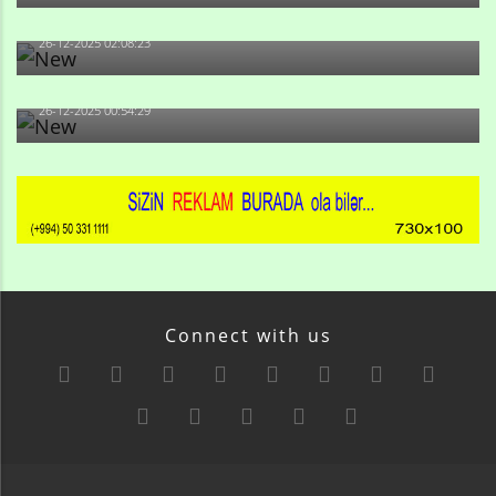
olan və...
26-12-2025 02:08:23
-Ay qız, sən məhkəməni udmayacaqsan... Sən bilirsən
də, məni...
26-12-2025 00:54:29
Connect with us