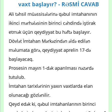
vaxt başlayır? - RƏSMİ CAVAB
Ali təhsil müəssisələrinə qəbul imtahanının
ikinci mərhələsinin birinci cəhdində iştirak
etmək üçün qeydiyyat bu həftə başlayır.
Dövlət İmtahan Mərkəzindən əldə edilən
məlumata görə, qeydiyyat aprelin 17-də
başlayacaq.
Prosesin mayın 1-dək aparılması nəzərdə
tutulub.
İmtahan tarixlərinin yaxın vaxtlarda elan
olunacağı gözlənilir.
Qeyd edək ki, qəbul imtahanlarının birinci