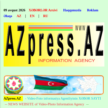
Skip
to
09 avqust 2026
XƏBƏRLƏR Arxivi
Haqqımızda
Reklam
main
|
|
Əlaqə
AZ
EN
RU
content
AZpress.AZ
- Video-Foto informasiya Agentliyinin XƏBƏR SAYTI
-- NEWS WEBSITE of Video-Photo Information Agency
--