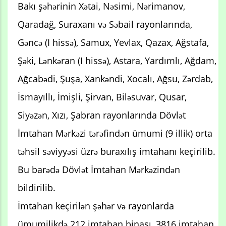
Bakı şəhərinin Xətai, Nəsimi, Nərimanov,
Qaradağ, Suraxanı və Səbail rayonlarında,
Gəncə (I hissə), Samux, Yevlax, Qazax, Ağstafa,
Şəki, Lənkəran (I hissə), Astara, Yardımlı, Ağdam,
Ağcabədi, Şuşa, Xankəndi, Xocalı, Ağsu, Zərdab,
İsmayıllı, İmişli, Şirvan, Biləsuvar, Qusar,
Siyəzən, Xızı, Şabran rayonlarında Dövlət
İmtahan Mərkəzi tərəfindən ümumi (9 illik) orta
təhsil səviyyəsi üzrə buraxılış imtahanı keçirilib.
Bu barədə Dövlət İmtahan Mərkəzindən
bildirilib.
İmtahan keçirilən şəhər və rayonlarda
ümumilikdə 212 imtahan binası, 3816 imtahan