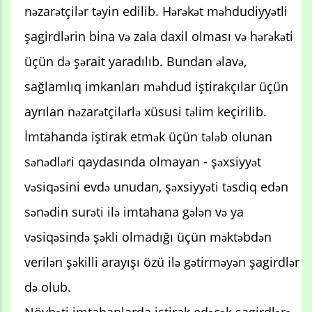
nəzarətçilər təyin edilib. Hərəkət məhdudiyyətli
şagirdlərin bina və zala daxil olması və hərəkəti
üçün də şərait yaradılıb. Bundan əlavə,
sağlamlıq imkanları məhdud iştirakçılar üçün
ayrılan nəzarətçilərlə xüsusi təlim keçirilib.
İmtahanda iştirak etmək üçün tələb olunan
sənədləri qaydasında olmayan - şəxsiyyət
vəsiqəsini evdə unudan, şəxsiyyəti təsdiq edən
sənədin surəti ilə imtahana gələn və ya
vəsiqəsində şəkli olmadığı üçün məktəbdən
verilən şəkilli arayışı özü ilə gətirməyən şagirdlər
də olub.
Növbəti imtahanlarda iştirak edəcək şagirdlərə