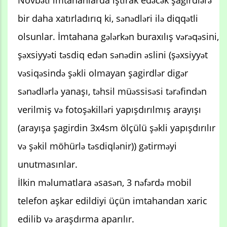
bir daha xatırladırıq ki, sənədləri ilə diqqətli
olsunlar. İmtahana gələrkən buraxılış vərəqəsini,
şəxsiyyəti təsdiq edən sənədin əslini (şəxsiyyət
vəsiqəsində şəkli olmayan şagirdlər digər
sənədlərlə yanaşı, təhsil müəssisəsi tərəfindən
verilmiş və fotoşəkilləri yapışdırılmış arayışı
(arayışa şagirdin 3x4sm ölçülü şəkli yapışdırılır
və şəkil möhürlə təsdiqlənir)) gətirməyi
unutmasınlar.
İlkin məlumatlara əsasən, 3 nəfərdə mobil
telefon aşkar edildiyi üçün imtahandan xaric
edilib və araşdırma aparılır.