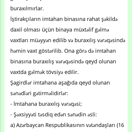
buraxılmırlar.
İştirakçıların imtahan binasına rahat şəkildə
daxil olması üçün binaya müxtəlif gəlmə
vaxtları müəyyən edilib və buraxılış vərəqəsində
həmin vaxt göstərilib. Ona görə də imtahan
binasına buraxılış vərəqəsində qeyd olunan
vaxtda gəlmək tövsiyə edilir.
Şagirdlər imtahana aşağıda qeyd olunan
sənədləri gətirməlidirlər:
- İmtahana buraxılış vərəqəsi;
- Şəxsiyyəti təsdiq edən sənədin əsli:
a) Azərbaycan Respublikasının vətəndaşları (16