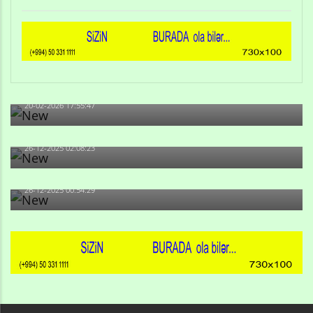
Qulu Məhərrəmli: Sosial şəbəkələrdə söyüş niyə artıb?
20-02-2026 17:55:47
Məni bura NAZİR GÖNDƏRİB - 1937-ci ildən fəaliyyətdə
olan və...
26-12-2025 02:08:23
-Ay qız, sən məhkəməni udmayacaqsan... Sən bilirsən
də, məni...
26-12-2025 00:54:29