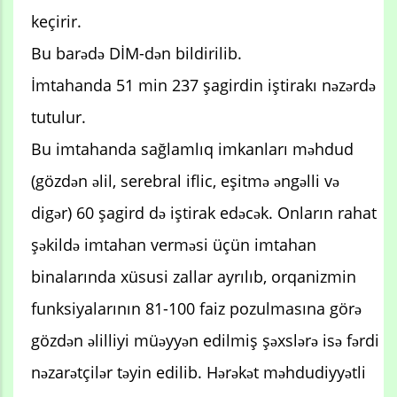
keçirir.
Bu barədə DİM-dən bildirilib.
İmtahanda 51 min 237 şagirdin iştirakı nəzərdə
tutulur.
Bu imtahanda sağlamlıq imkanları məhdud
(gözdən əlil, serebral iflic, eşitmə əngəlli və
digər) 60 şagird də iştirak edəcək. Onların rahat
şəkildə imtahan verməsi üçün imtahan
binalarında xüsusi zallar ayrılıb, orqanizmin
funksiyalarının 81-100 faiz pozulmasına görə
gözdən əlilliyi müəyyən edilmiş şəxslərə isə fərdi
nəzarətçilər təyin edilib. Hərəkət məhdudiyyətli