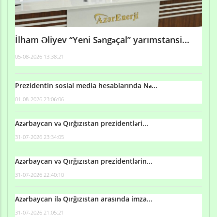
İlham Əliyev “Yeni Səngəçal” yarımstansi...
05-08-2026 13:38:21
Prezidentin sosial media hesablarında Nə...
01-08-2026 23:06:06
Azərbaycan və Qırğızıstan prezidentləri...
31-07-2026 23:34:05
Azərbaycan və Qırğızıstan prezidentlərin...
31-07-2026 22:40:10
Azərbaycan ilə Qırğızıstan arasında imza...
31-07-2026 21:05:21