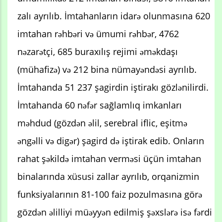
zalı ayrılıb. İmtahanların idarə olunmasına 620
imtahan rəhbəri və ümumi rəhbər, 4762
nəzarətçi, 685 buraxılış rejimi əməkdaşı
(mühafizə) və 212 bina nümayəndəsi ayrılıb.
İmtahanda 51 237 şagirdin iştirakı gözlənilirdi.
İmtahanda 60 nəfər sağlamlıq imkanları
məhdud (gözdən əlil, serebral iflic, eşitmə
əngəlli və digər) şagird də iştirak edib. Onların
rahat şəkildə imtahan verməsi üçün imtahan
binalarında xüsusi zallar ayrılıb, orqanizmin
funksiyalarının 81-100 faiz pozulmasına görə
gözdən əlilliyi müəyyən edilmiş şəxslərə isə fərdi