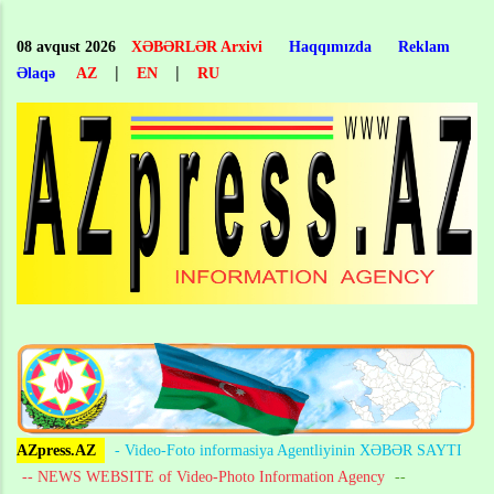
Skip
to
08 avqust 2026
XƏBƏRLƏR Arxivi
Haqqımızda
Reklam
main
|
|
Əlaqə
AZ
EN
RU
content
AZpress.AZ
- Video-Foto informasiya Agentliyinin XƏBƏR SAYTI
-- NEWS WEBSITE of Video-Photo Information Agency
--