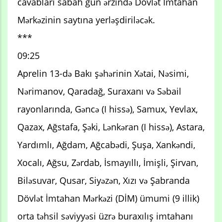
cavabları sabah gün ərzində Dövlət İmtahan
Mərkəzinin saytına yerləşdiriləcək.
***
09:25
Aprelin 13-də Bakı şəhərinin Xətai, Nəsimi,
Nərimanov, Qaradağ, Suraxanı və Səbail
rayonlarında, Gəncə (I hissə), Samux, Yevlax,
Qazax, Ağstafa, Şəki, Lənkəran (I hissə), Astara,
Yardımlı, Ağdam, Ağcabədi, Şuşa, Xankəndi,
Xocalı, Ağsu, Zərdab, İsmayıllı, İmişli, Şirvan,
Biləsuvar, Qusar, Siyəzən, Xızı və Şabranda
Dövlət İmtahan Mərkəzi (DİM) ümumi (9 illik)
orta təhsil səviyyəsi üzrə buraxılış imtahanı