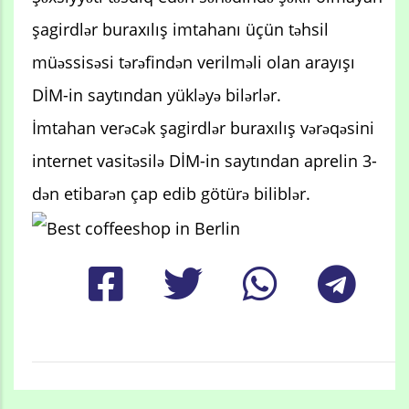
şagirdlər buraxılış imtahanı üçün təhsil
müəssisəsi tərəfindən verilməli olan arayışı
DİM-in saytından yükləyə bilərlər.
İmtahan verəcək şagirdlər buraxılış vərəqəsini
internet vasitəsilə DİM-in saytından aprelin 3-
dən etibarən çap edib götürə biliblər.