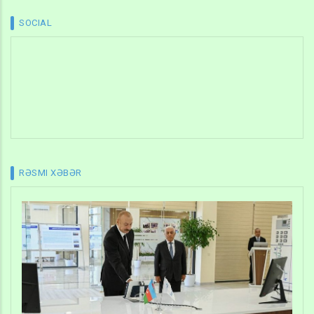
SOCIAL
RƏSMI XƏBƏR