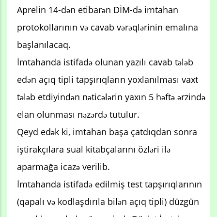
Aprelin 14-dən etibarən DİM-də imtahan
protokollarının və cavab vərəqlərinin emalına
başlanılacaq.
İmtahanda istifadə olunan yazılı cavab tələb
edən açıq tipli tapşırıqların yoxlanılması vaxt
tələb etdiyindən nəticələrin yaxın 5 həftə ərzində
elan olunması nəzərdə tutulur.
Qeyd edək ki, imtahan başa çatdıqdan sonra
iştirakçılara sual kitabçalarını özləri ilə
aparmağa icazə verilib.
İmtahanda istifadə edilmiş test tapşırıqlarının
(qapalı və kodlaşdırıla bilən açıq tipli) düzgün