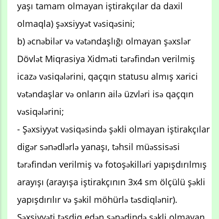
yaşı tamam olmayan iştirakçılar da daxil
olmaqla) şəxsiyyət vəsiqəsini;
b) əcnəbilər və vətəndaşlığı olmayan şəxslər
Dövlət Miqrasiya Xidməti tərəfindən verilmiş
icazə vəsiqələrini, qaçqın statusu almış xarici
vətəndaşlar və onların ailə üzvləri isə qaçqın
vəsiqələrini;
- Şəxsiyyət vəsiqəsində şəkli olmayan iştirakçılar
digər sənədlərlə yanaşı, təhsil müəssisəsi
tərəfindən verilmiş və fotoşəkilləri yapışdırılmış
arayışı (arayışa iştirakçının 3x4 sm ölçülü şəkli
yapışdırılır və şəkil möhürlə təsdiqlənir).
Şəxsiyyəti təsdiq edən sənədində şəkli olmayan