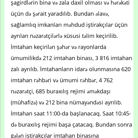
şagirdlərin bina və zala daxil olması və hərəkəti
üçün də şərait yaradılıb. Bundan əlavə,
sağlamlıq imkanları məhdud iştirakçılar üçün
ayrılan nəzarətçilərlə xüsusi təlim keçirilib.
İmtahan keçirilən şəhər və rayonlarda
ümumilikdə 212 imtahan binası, 3 816 imtahan
zalı ayrılıb. İmtahanların idarə olunmasına 620
imtahan rəhbəri və ümumi rəhbər, 4 762
nəzarətçi, 685 buraxılış rejimi əməkdaşı
(mühafizə) və 212 bina nümayəndəsi ayrılıb.
İmtahan saat 11:00-da başlanacaq. Saat 10:45-
də buraxılış rejimi başa çatacaq. Bundan sonra
gələn iştirakçılar imtahan binasına