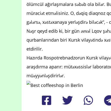
ölümcül ağırlaşmalara səbəb ola bilər. 
müraciət etməlisiniz. O, dəqiq diaqnoz qo
gələrsə, xəstəxanaya yerləşdirə biləcək”, 
Nəşr qeyd edib ki, bir gün əvvəl Lqov şəh
qurbanlarından biri Kursk vilayətində xə
etdirilir.
Hazırda Rospotrebnadzorun Kursk vilayəti 
araşdırma aparır: mütəxəssislər laborator
müəyyənləşdirirlər.