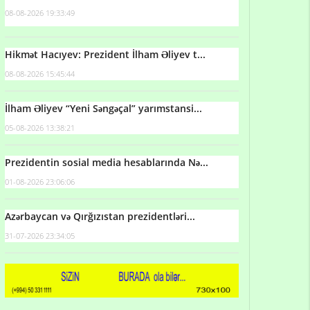
08-08-2026 19:33:49
Hikmət Hacıyev: Prezident İlham Əliyev t...
08-08-2026 15:45:44
İlham Əliyev “Yeni Səngəçal” yarımstansi...
05-08-2026 13:38:21
Prezidentin sosial media hesablarında Nə...
01-08-2026 23:06:06
Azərbaycan və Qırğızıstan prezidentləri...
31-07-2026 23:34:05
Qulu Məhərrəmli: Sosial şəbəkələrdə söyüş niyə