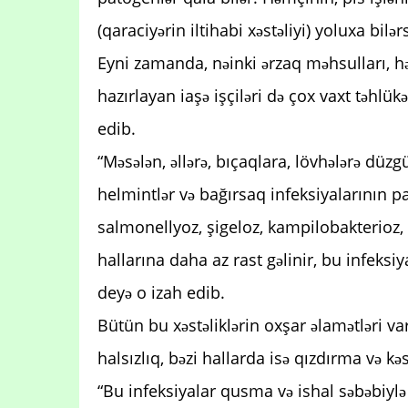
(qaraciyərin iltihabi xəstəliyi) yoluxa bilərs
Eyni zamanda, nəinki ərzaq məhsulları, h
hazırlayan iaşə işçiləri də çox vaxt təhlük
edib.
“Məsələn, əllərə, bıçaqlara, lövhələrə dü
helmintlər və bağırsaq infeksiyalarının pat
salmonellyoz, şigeloz, kampilobakterioz,
hallarına daha az rast gəlinir, bu infeksiy
deyə o izah edib.
Bütün bu xəstəliklərin oxşar əlamətləri va
halsızlıq, bəzi hallarda isə qızdırma və kə
“Bu infeksiyalar qusma və ishal səbəbiylə 