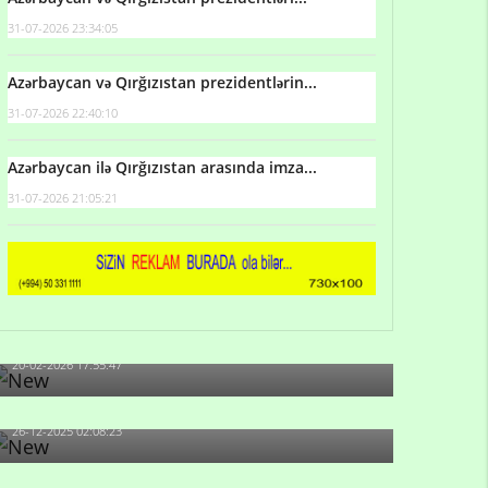
31-07-2026 23:34:05
Azərbaycan və Qırğızıstan prezidentlərin...
31-07-2026 22:40:10
Azərbaycan ilə Qırğızıstan arasında imza...
31-07-2026 21:05:21
Qulu Məhərrəmli: Sosial şəbəkələrdə söyüş niyə
artıb?
20-02-2026 17:55:47
Məni bura NAZİR GÖNDƏRİB - 1937-ci ildən
fəaliyyətdə olan və...
26-12-2025 02:08:23
-Ay qız, sən məhkəməni udmayacaqsan... Sən
bilirsən də, məni...