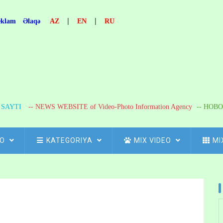
|
|
eklam
Əlaqə
AZ
EN
RU
R SAYTI
-- NEWS WEBSITE of Video-Photo Information Agency
-- НОВО
FO
KATEGORIYA
MIX VIDEO
MI