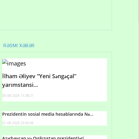
RƏSMI XƏBƏR
İlham Əliyev “Yeni Səngəçal”
yarımstansi...
05-08-2026 13:38:21
Prezidentin sosial media hesablarında Nə...
01-08-2026 23:06:06
Azərbaycan və Qırğızıstan prezidentləri...