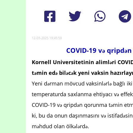
12-03-2025 19:45:59
COVID-19 və qripdən
Kornell Universitetinin alimləri COVI
təmin edə biləcək yeni vaksin hazırlayı
Yeni dərman mövcud vaksinlərlə bağlı iki
temperaturda saxlanma ehtiyacı və effekt
COVID-19 və qripdən qorunma təmin etmir
ki, bu da onun daşınmasını və istifadəsini
məhdud olan ölkələrdə.