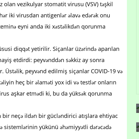
 olan vezikulyar stomatit virusu (VSV) təşkil
 hər iki virusdan antigenlər əlavə edərək onu
teminə eyni anda iki xəstəlikdən qorunma
i diqqət yetirilir. Siçanlar üzərində aparılan
mayiş etdirdi: peyvənddən səkkiz ay sonra
r. Üstəlik, peyvənd edilmiş siçanlar COVID-19 və
liyin heç bir əlaməti yox idi və testlər onların
virus aşkar etmədi ki, bu da yüksək qorunma
r neçə ildən bir gücləndirici atışlara ehtiyac
iyyə sistemlərinin yükünü əhəmiyyətli dərəcədə