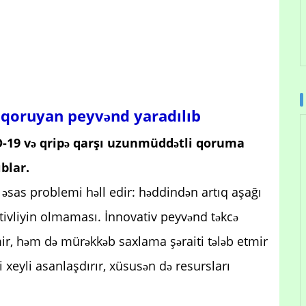
 qoruyan peyvənd yaradılıb
D-19 və qripə qarşı uzunmüddətli qoruma
blar.
 əsas problemi həll edir: həddindən artıq aşağı
ivliyin olmaması. İnnovativ peyvənd təkcə
, həm də mürəkkəb saxlama şəraiti tələb etmir
 xeyli asanlaşdırır, xüsusən də resursları