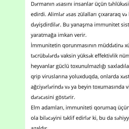
Dərmanın əsasını insanlar üçün təhlükəsiz
edirdi. Alimlər əsas zülalları çıxararaq və
dəyişdirdilər. Bu yanaşma immunitet sis
yaratmağa imkan verir.
İmmunitetin qorunmasının müddətinə xüsus
təcrübələrdə vaksin yüksək effektivlik nü
heyvanlar güclü toxunulmazlığı saxladıla
qrip viruslarına yoluxduqda, onlarda xəstə
ağciyərlərində və ya beyin toxumasında 
dərəcəsini göstərir.
Elm adamları, immuniteti qorumaq üçün bi
ola biləcəyini təklif edirlər ki, bu da səh
azaldır.