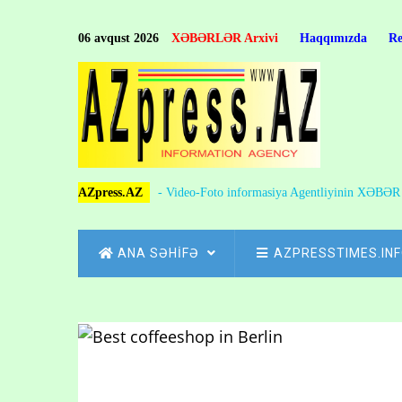
Skip
to
06 avqust 2026
XƏBƏRLƏR Arxivi
Haqqımızda
R
main
content
AZpress.AZ
- Video-Foto informasiya Agentliyinin XƏBƏ
MAIN
ANA SƏHİFƏ
AZPRESSTIMES.IN
NAVIGATION
Skip
to
Breadcrumb
main
content