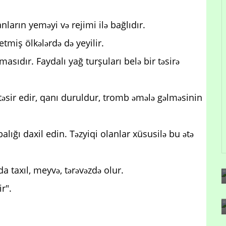
nların yeməyi və rejimi ilə bağlıdır.
etmiş ölkələrdə də yeyilir.
ıdır. Faydalı yağ turşuları belə bir təsirə
təsir edir, qanı duruldur, tromb əmələ gəlməsinin
lığı daxil edin. Təzyiqi olanlar xüsusilə bu ətə
a taxıl, meyvə, tərəvəzdə olur.
r".