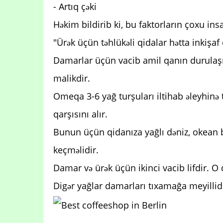
- Artıq çəki
Həkim bildirib ki, bu faktorların çoxu insa
"Ürək üçün təhlükəli qidalar hətta inkişaf 
Damarlar üçün vacib amil qanın durulaşmas
malikdir.
Omeqa 3-6 yağ turşuları iltihab əleyhinə 
qarşısını alır.
Bunun üçün qidanıza yağlı dəniz, okean ba
keçməlidir.
Damar və ürək üçün ikinci vacib lifdir. O d
Digər yağlar damarları tıxamağa meyillidi