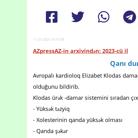
11-03-2025 16:16:58
AZpressAZ-in arxivindən: 2023-cü il
Qanı du
Avropalı kardioloq Elizabet Klodas damar
olduğunu bildirib.
Klodas ürək -damar sistemini sıradan çıx
- Yüksək təzyiq
- Xolesterinin qanda yüksək olması
- Qanda şəkər