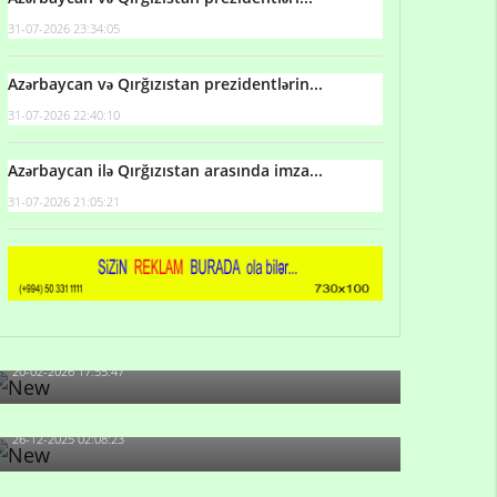
31-07-2026 23:34:05
Azərbaycan və Qırğızıstan prezidentlərin...
31-07-2026 22:40:10
Azərbaycan ilə Qırğızıstan arasında imza...
31-07-2026 21:05:21
Qulu Məhərrəmli: Sosial şəbəkələrdə söyüş niyə
artıb?
20-02-2026 17:55:47
Məni bura NAZİR GÖNDƏRİB - 1937-ci ildən
fəaliyyətdə olan və...
26-12-2025 02:08:23
-Ay qız, sən məhkəməni udmayacaqsan... Sən
bilirsən də, məni...