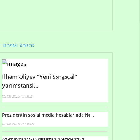
RƏSMI XƏBƏR
İlham Əliyev “Yeni Səngəçal”
yarımstansi...
05-08-2026 13:38:21
Prezidentin sosial media hesablarında Nə...
01-08-2026 23:06:06
Azərbaycan və Qırğızıstan prezidentləri...