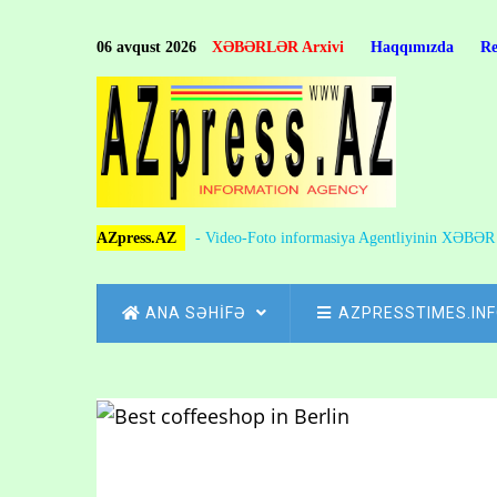
Skip
to
06 avqust 2026
XƏBƏRLƏR Arxivi
Haqqımızda
R
main
content
AZpress.AZ
- Video-Foto informasiya Agentliyinin XƏBƏ
MAIN
ANA SƏHİFƏ
AZPRESSTIMES.IN
NAVIGATION
Skip
to
Breadcrumb
main
content