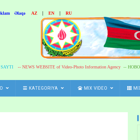
|
|
eklam
Əlaqə
AZ
EN
RU
R SAYTI
-- NEWS WEBSITE of Video-Photo Information Agency
-- НОВО
FO
KATEGORIYA
MIX VIDEO
MI