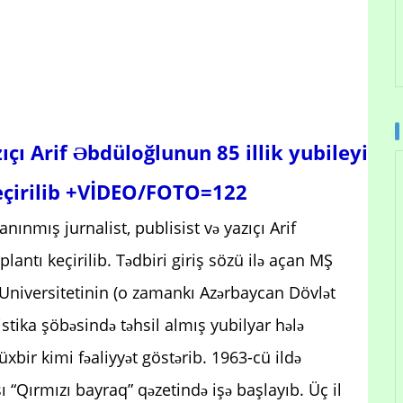
ıçı Arif Əbdüloğlunun 85 illik yubileyi
 keçirilib +VİDEO/FOTO=122
ınmış jurnalist, publisist və yazıçı Arif
plantı keçirilib. Tədbiri giriş sözü ilə açan MŞ
t Universitetinin (o zamankı Azərbaycan Dövlət
listika şöbəsində təhsil almış yubilyar hələ
müxbir kimi fəaliyyət göstərib. 1963-cü ildə
 “Qırmızı bayraq” qəzetində işə başlayıb. Üç il