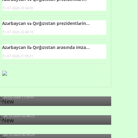
31-07-2026 23:34:05
Azərbaycan və Qırğızıstan prezidentlərin...
31-07-2026 22:40:10
Azərbaycan ilə Qırğızıstan arasında imza...
31-07-2026 21:05:21
Qulu Məhərrəmli: Sosial şəbəkələrdə söyüş niyə
artıb?
20-02-2026 17:55:47
Məni bura NAZİR GÖNDƏRİB - 1937-ci ildən
fəaliyyətdə olan və...
26-12-2025 02:08:23
-Ay qız, sən məhkəməni udmayacaqsan... Sən
bilirsən də, məni...
26-12-2025 00:54:29