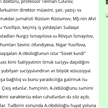
əri doktoru, professor Telman Cəfərov,
rkəzinin direktor müavini, şair, yazıçı və
əməkdar jurnalisti Rüstəm Rüstəmov, MŞ-nin Ahıl
ə Yusifqızı, keçmiş iş yoldaşları Sədaqət
adları Nərgiz İsmayılova və Rövşən İsmayılov,
humları Sevinc Əfəndiyeva, Nigar Yusifova,
aşqaları A.Əbüloğlunun istər “Sovet kəndi”
xs kimi fəaliyyətinin örnək səciyyə daşıdığını
, yubilyarı səciyyələndirən ən böyük xüsusiyyət
daşa bağlılıq və bunu yaradıcılığa gətirmək isə
r. Çıxış edənlər, həmçinin, A.Ədüloğlunu səmimi
 kimi xarakterizə edən cəhətlərdən də söz açıb,
ırıblar. Tədbirin sonunda A.Əbdüloğlu həyat yoluna