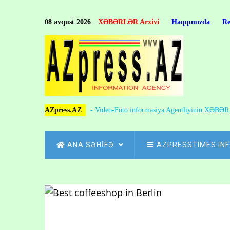
Skip
to
08 avqust 2026
XƏBƏRLƏR Arxivi
Haqqımızda
R
main
content
AZpress.AZ
- Video-Foto informasiya Agentliyinin XƏBƏ
MAIN
ANA SƏHİFƏ
AZPRESSTIMES.IN
NAVIGATION
Skip
to
Breadcrumb
main
content