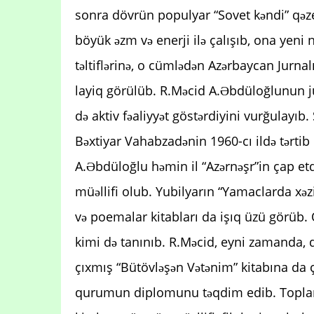
sonra dövrün populyar “Sovet kəndi” qəzet
böyük əzm və enerji ilə çalışıb, ona yeni 
təltiflərinə, o cümlədən Azərbaycan Jurnalı
layiq görülüb. R.Məcid A.Əbdüloğlunun jur
də aktiv fəaliyyət göstərdiyini vurğulayıb. Ş
Bəxtiyar Vahabzadənin 1960-cı ildə tərtib 
A.Əbdüloğlu həmin il “Azərnəşr”in çap etdi
müəllifi olub. Yubilyarın “Yamaclarda xəzi
və poemalar kitabları da işıq üzü görüb. O,
kimi də tanınıb. R.Məcid, eyni zamanda,
çıxmış “Bütövləşən Vətənim” kitabına da ç
qurumun diplomunu təqdim edib. Toplant