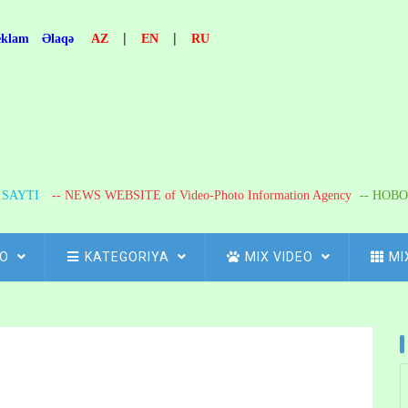
|
|
eklam
Əlaqə
AZ
EN
RU
R SAYTI
-- NEWS WEBSITE of Video-Photo Information Agency
-- НОВО
FO
KATEGORIYA
MIX VIDEO
MI