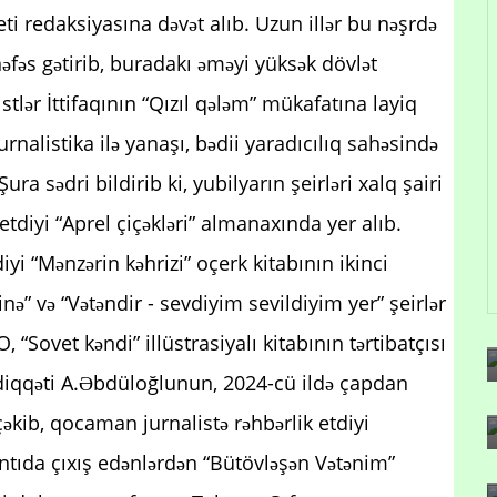
i redaksiyasına dəvət alıb. Uzun illər bu nəşrdə
nəfəs gətirib, buradakı əməyi yüksək dövlət
stlər İttifaqının “Qızıl qələm” mükafatına layiq
nalistika ilə yanaşı, bədii yaradıcılıq sahəsində
ura sədri bildirib ki, yubilyarın şeirləri xalq şairi
etdiyi “Aprel çiçəkləri” almanaxında yer alıb.
yi “Mənzərin kəhrizi” oçerk kitabının ikinci
nə” və “Vətəndir - sevdiyim sevildiyim yer” şeirlər
 “Sovet kəndi” illüstrasiyalı kitabının tərtibatçısı
 diqqəti A.Əbdüloğlunun, 2024-cü ildə çapdan
əkib, qocaman jurnalistə rəhbərlik etdiyi
ıda çıxış edənlərdən “Bütövləşən Vətənim”