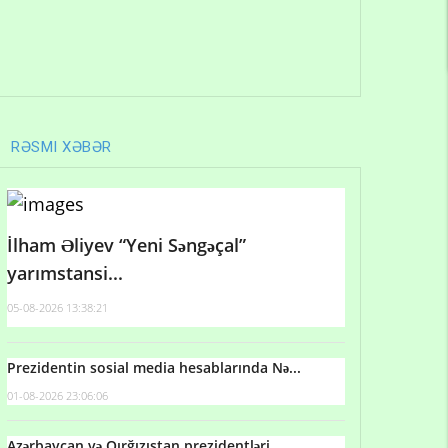
RƏSMI XƏBƏR
İlham Əliyev “Yeni Səngəçal”
yarımstansi...
05-08-2026 13:38:21
Prezidentin sosial media hesablarında Nə...
01-08-2026 23:06:06
Azərbaycan və Qırğızıstan prezidentləri...