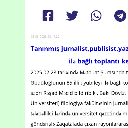
05-03-2025 20:47:27
Tanınmış jurnalist,publisist,yaz
ilə bağlı toplantı
2025.02.28 tarixində Mətbuat Şurasında tan
Əbdüloğlunun 85 illik yubileyi ilə bağlı to
sədri Rəşad Məcid bildirib ki, Bakı Dövlə
Universiteti) filologiya fakültəsinin jurna
tələbəllik illərində universitet qəzetində 
göndərişlə Zaqatalada çıxan rayonlararası