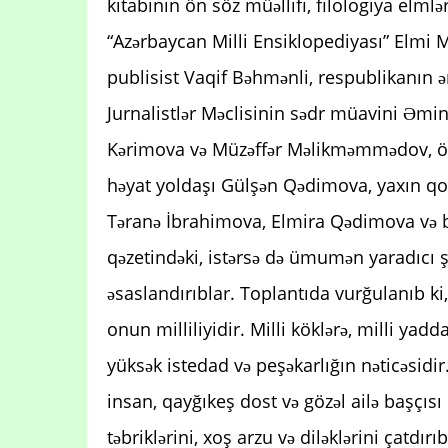
kitabının ön söz müəllifi, filologiya elml
“Azərbaycan Milli Ensiklopediyası” Elmi Mə
publisist Vaqif Bəhmənli, respublikanın 
Jurnalistlər Məclisinin sədr müavini Əmin
Kərimova və Müzəffər Məlikməmmədov, övl
həyat yoldaşı Gülşən Qədimova, yaxın qo
Təranə İbrahimova, Elmira Qədimova və b
qəzetindəki, istərsə də ümumən yaradıcı şə
əsaslandırıblar. Toplantıda vurğulanıb ki
onun milliliyidir. Milli köklərə, milli yad
yüksək istedad və peşəkarlığın nəticəsidi
insan, qayğıkeş dost və gözəl ailə başçısı
təbriklərini, xoş arzu və diləklərini çatd