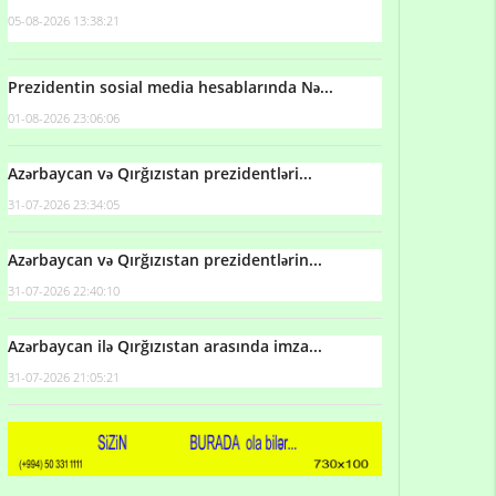
05-08-2026 13:38:21
Prezidentin sosial media hesablarında Nə...
01-08-2026 23:06:06
Azərbaycan və Qırğızıstan prezidentləri...
31-07-2026 23:34:05
Azərbaycan və Qırğızıstan prezidentlərin...
31-07-2026 22:40:10
Azərbaycan ilə Qırğızıstan arasında imza...
31-07-2026 21:05:21
Qulu Məhərrəmli: Sosial şəbəkələrdə söyüş niyə