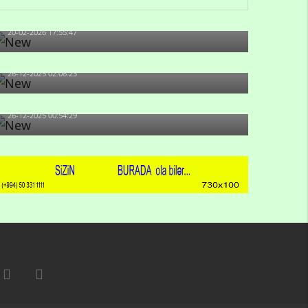
artıb?
20-02-2026 17:55:47
Məni bura NAZİR GÖNDƏRİB - 1937-ci ildən
fəaliyyətdə olan və...
26-12-2025 02:08:23
-Ay qız, sən məhkəməni udmayacaqsan... Sən
bilirsən də, məni...
26-12-2025 00:54:29