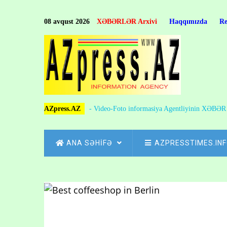
Skip
to
08 avqust 2026
XƏBƏRLƏR Arxivi
Haqqımızda
R
main
content
AZpress.AZ
- Video-Foto informasiya Agentliyinin XƏBƏ
MAIN
ANA SƏHİFƏ
AZPRESSTIMES.IN
NAVIGATION
Skip
to
Breadcrumb
main
content