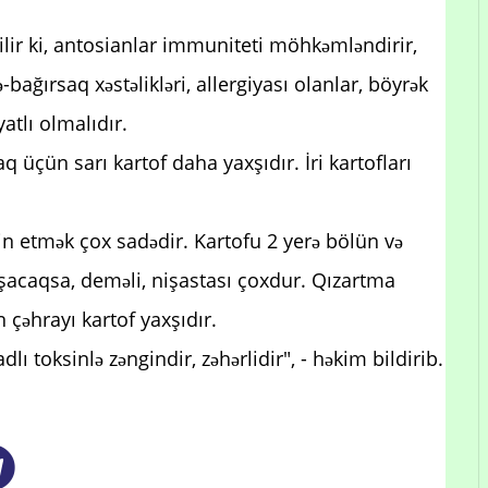
ilir ki, antosianlar immuniteti möhkəmləndirir,
bağırsaq xəstəlikləri, allergiyası olanlar, böyrək
yatlı olmalıdır.
 üçün sarı kartof daha yaxşıdır. İri kartofları
in etmək çox sadədir. Kartofu 2 yerə bölün və
ışacaqsa, deməli, nişastası çoxdur. Qızartma
 çəhrayı kartof yaxşıdır.
dlı toksinlə zəngindir, zəhərlidir", - həkim bildirib.