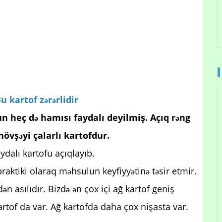
 kartof zərərlidir
n heç də hamısı faydalı deyilmiş. Açıq rəng
ənövşəyi çalarlı kartofdur.
ydalı kartofu açıqlayıb.
praktiki olaraq məhsulun keyfiyyətinə təsir etmir.
ən asılıdır. Bizdə ən çox içi ağ kartof geniş
kartof da var. Ağ kartofda daha çox nişasta var.