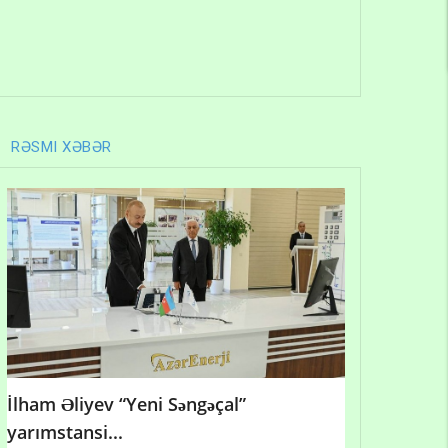
RƏSMI XƏBƏR
İlham Əliyev “Yeni Səngəçal”
yarımstansi...