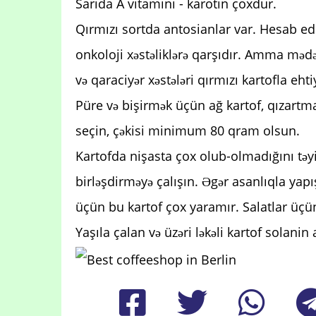
Sarıda A vitamini - karotin çoxdur.
Qırmızı sortda antosianlar var. Hesab ed
onkoloji xəstəliklərə qarşıdır. Amma mədə-
və qaraciyər xəstələri qırmızı kartofla ehti
Püre və bişirmək üçün ağ kartof, qızartmaq
seçin, çəkisi minimum 80 qram olsun.
Kartofda nişasta çox olub-olmadığını təy
birləşdirməyə çalışın. Əgər asanlıqla yap
üçün bu kartof çox yaramır. Salatlar üçün
Yaşıla çalan və üzəri ləkəli kartof solanin a