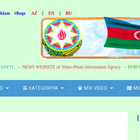
|
|
eklam
Əlaqə
AZ
EN
RU
R SAYTI
-- NEWS WEBSITE of Video-Photo Information Agency
-- НОВО
FO
KATEGORIYA
MIX VIDEO
MI