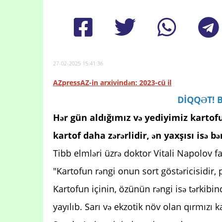
27-02-2025 15:41:36
AZpressAZ-in arxivindən: 2023-cü il
DİQQƏT! Bu
Hər gün aldığımız və yediyimiz kartofu
kartof daha zərərlidir, ən yaxşısı isə b
Tibb elmləri üzrə doktor Vitali Napolov fa
"Kartofun rəngi onun sort göstəricisidir, 
Kartofun içinin, özünün rəngi isə tərkibind
yayılıb. Sarı və ekzotik növ olan qırmızı 