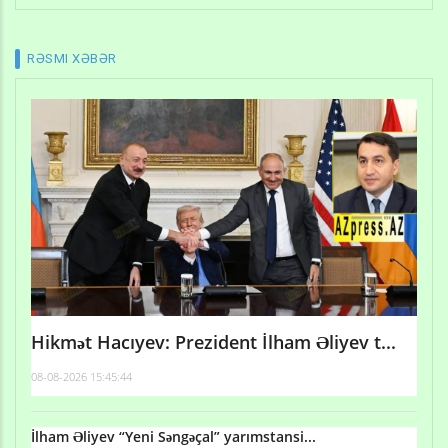
RƏSMI XƏBƏR
Hikmət Hacıyev: Prezident İlham Əliyev t...
08-08-2026 15:45:44
İlham Əliyev “Yeni Səngəçal” yarımstansi...