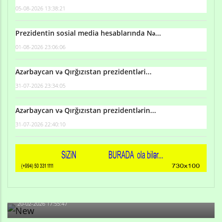
05-08-2026 13:38:21
Prezidentin sosial media hesablarında Nə...
01-08-2026 23:06:06
Azərbaycan və Qırğızıstan prezidentləri...
31-07-2026 23:34:05
Azərbaycan və Qırğızıstan prezidentlərin...
31-07-2026 22:40:10
Qulu Məhərrəmli: Sosial şəbəkələrdə söyüş niyə artıb?
20-02-2026 17:55:47
Məni bura NAZİR GÖNDƏRİB - 1937-ci ildən fəaliyyətdə
olan və...