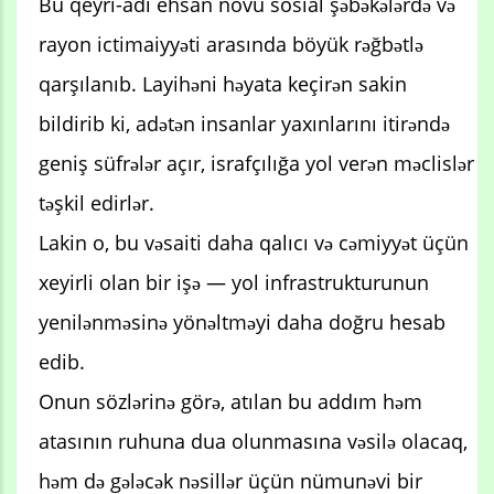
Bu qeyri-adi ehsan növü sosial şəbəkələrdə və
rayon ictimaiyyəti arasında böyük rəğbətlə
qarşılanıb. Layihəni həyata keçirən sakin
bildirib ki, adətən insanlar yaxınlarını itirəndə
geniş süfrələr açır, israfçılığa yol verən məclislər
təşkil edirlər.
Lakin o, bu vəsaiti daha qalıcı və cəmiyyət üçün
xeyirli olan bir işə — yol infrastrukturunun
yenilənməsinə yönəltməyi daha doğru hesab
edib.
Onun sözlərinə görə, atılan bu addım həm
atasının ruhuna dua olunmasına vəsilə olacaq,
həm də gələcək nəsillər üçün nümunəvi bir