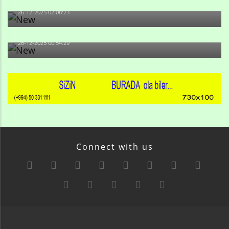
26-12-2025 02:08:23
-Ay qız, sən məhkəməni udmayacaqsan... Sən bilirsən
də, məni...
26-12-2025 00:54:29
Connect with us