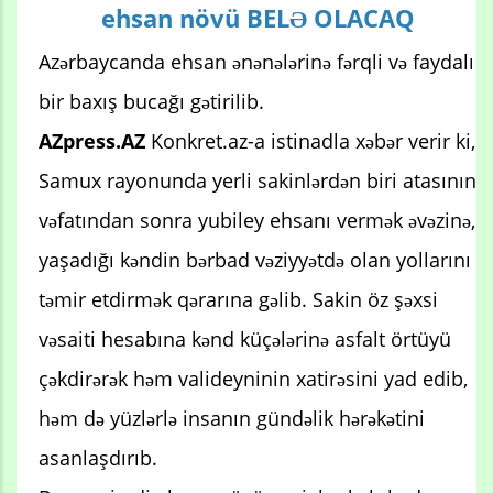
ehsan növü BELƏ OLACAQ
Azərbaycanda ehsan ənənələrinə fərqli və faydalı
bir baxış bucağı gətirilib.
AZpress.AZ
Konkret.az-a istinadla xəbər verir ki,
Samux rayonunda yerli sakinlərdən biri atasının
vəfatından sonra yubiley ehsanı vermək əvəzinə,
yaşadığı kəndin bərbad vəziyyətdə olan yollarını
təmir etdirmək qərarına gəlib. Sakin öz şəxsi
vəsaiti hesabına kənd küçələrinə asfalt örtüyü
çəkdirərək həm valideyninin xatirəsini yad edib,
həm də yüzlərlə insanın gündəlik hərəkətini
asanlaşdırıb.