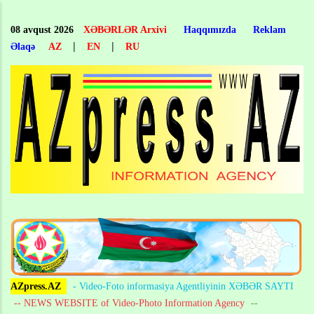
Skip
to
08 avqust 2026
XƏBƏRLƏR Arxivi
Haqqımızda
Reklam
main
|
|
Əlaqə
AZ
EN
RU
content
AZpress.AZ
- Video-Foto informasiya Agentliyinin XƏBƏR SAYTI
-- NEWS WEBSITE of Video-Photo Information Agency
--