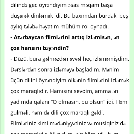
dilində gec öyrəndiyim əsas məqam başa
düşərək dinləmək idi. Bu baxımdan burdakı beş
aylıq tələbə həyatım mühüm rol oynadı.
- Azərbaycan filmlərini artıq izləmisən, ən
çox hansını bəyəndin?
- Düzü, bura gəlməzdən əvvəl heç izləməmişdim.
Dərslərdən sonra izləməyə başladım. Mənim
üçün dilini öyrəndiyim ölkənin filmlərini izləmək
çox maraqlıdır. Hamısını sevdim, amma ən
yadımda qalanı “O olmasın, bu olsun” idi. Həm
gülməli, həm də dili çox maraqlı gəldi.
Filmləriniz kimi mədəniyyətiniz və musiqiniz də
çox maraqlıdır. Mən dərslərin köməyilə həm