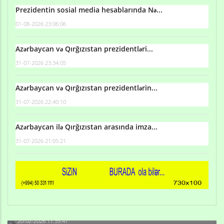
Prezidentin sosial media hesablarında Nə...
01-08-2026 23:06:06
Azərbaycan və Qırğızıstan prezidentləri...
31-07-2026 23:34:05
Azərbaycan və Qırğızıstan prezidentlərin...
31-07-2026 22:40:10
Azərbaycan ilə Qırğızıstan arasında imza...
31-07-2026 21:05:21
Qulu Məhərrəmli: Sosial şəbəkələrdə söyüş niyə artıb?
20-02-2026 17:55:47