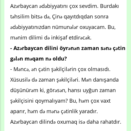
Azərbaycan ədəbiyyatını çox sevdim. Burdakı
təhsilim bitsə də, Çinə qayıtdıqdan sonra
ədəbiyyatınızdan nümunələr oxuyacam. Bu,
mənim dilimi də inkişaf etdirəcək.
- Azərbaycan dilini öyrənən zaman sənə çətin
gələn məqam nə oldu?
- Məncə, ən çətin şəkilçilərin çox olmasıdı.
Xüsusilə də zaman şəkilçiləri. Mən danışanda
düşünürəm ki, görəsən, hansı uyğun zaman
şəkilçisini qoymalıyam? Bu, həm çox vaxt
aparır, həm də mənə çətinlik yaradır.
Azərbaycan dilində oxumaq isə daha rahatdır.