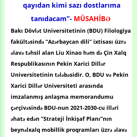
qayıdan kimi sazı dostlarıma
tanıdacam”-
MÜSAHİBƏ
Bakı Dövlət Universitetinin (BDU) Filologiya
fakültəsində “Azərbaycan dili” ixtisası üzrə
əlavə təhsil alan Liu Xinao həm də Çin Xalq
Respublikasının Pekin Xarici Dillər
Universitetinin tələbəsidir. O, BDU və Pekin
Xarici Dillər Universiteti arasında
imzalanmış anlaşma memorandumu
çərçivəsində BDU-nun 2021-2030-cu illəri
əhatə edən “Strateji İnkişaf Planı”nın
beynəlxalq mobillik proqramları üzrə əlavə