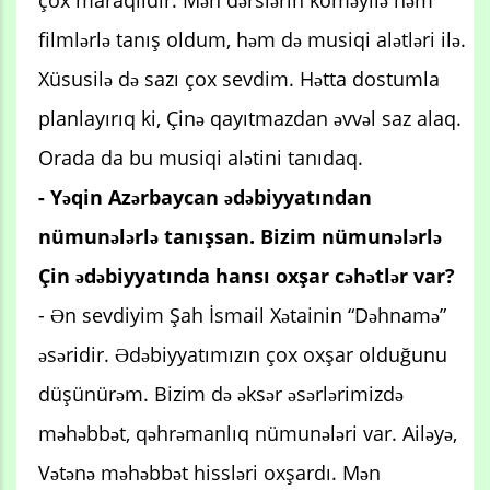
filmlərlə tanış oldum, həm də musiqi alətləri ilə.
Xüsusilə də sazı çox sevdim. Hətta dostumla
planlayırıq ki, Çinə qayıtmazdan əvvəl saz alaq.
Orada da bu musiqi alətini tanıdaq.
- Yəqin Azərbaycan ədəbiyyatından
nümunələrlə tanışsan. Bizim nümunələrlə
Çin ədəbiyyatında hansı oxşar cəhətlər var?
- Ən sevdiyim Şah İsmail Xətainin “Dəhnamə”
əsəridir. Ədəbiyyatımızın çox oxşar olduğunu
düşünürəm. Bizim də əksər əsərlərimizdə
məhəbbət, qəhrəmanlıq nümunələri var. Ailəyə,
Vətənə məhəbbət hissləri oxşardı. Mən