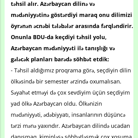
təhsil alır. Azərbaycan dilinə və
mədəniyyətinə göstərdiyi maraq onu dilimizi
öyrənən əcnəbi tələbələr arasında fərqləndirir.
Onunla BDU-da keçdiyi təhsil yolu,
Azərbaycan mədəniyyəti ilə tanışlığı və
gələcək planları barədə söhbət etdik:
- Təhsil aldığımız proqrama görə, seçdiyin dilin
ölkəsində bir semester ərzində oxumalısan.
Səyahət etməyi də çox sevdiyim üçün seçdiyim
yad ölkə Azərbaycan oldu. Ölkənizin
mədəniyyəti, ədəbiyyatı, insanlarının düşüncə
tərzi mənə yaxındır. Azərbaycan dilində ucadan
danışmaq, kiminləsə söhbətləşmək çox xoşuma