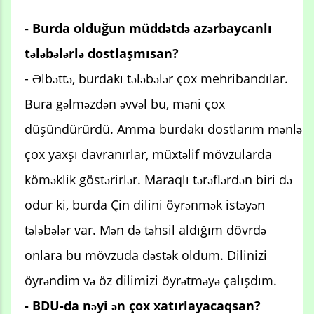
- Burda olduğun müddətdə azərbaycanlı
tələbələrlə dostlaşmısan?
- Əlbəttə, burdakı tələbələr çox mehribandılar.
Bura gəlməzdən əvvəl bu, məni çox
düşündürürdü. Amma burdakı dostlarım mənlə
çox yaxşı davranırlar, müxtəlif mövzularda
köməklik göstərirlər. Maraqlı tərəflərdən biri də
odur ki, burda Çin dilini öyrənmək istəyən
tələbələr var. Mən də təhsil aldığım dövrdə
onlara bu mövzuda dəstək oldum. Dilinizi
öyrəndim və öz dilimizi öyrətməyə çalışdım.
- BDU-da nəyi ən çox xatırlayacaqsan?