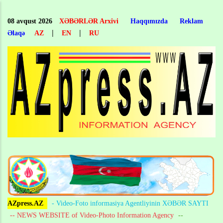
Skip
to
08 avqust 2026
XƏBƏRLƏR Arxivi
Haqqımızda
Reklam
main
|
|
Əlaqə
AZ
EN
RU
content
AZpress.AZ
- Video-Foto informasiya Agentliyinin XƏBƏR SAYTI
-- NEWS WEBSITE of Video-Photo Information Agency
--