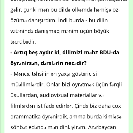
gəlir, çünki mən bu dildə ölkəmdə həmişə öz-
özümə danışırdım. İndi burda - bu dilin
vətənində danışmaq mənim üçün böyük
təcrübədir.
- Artıq beş aydır ki, dilimizi məhz BDU-da
öyrənirsən, dərslərin necədir?
- Məncə, təhsilin ən yaxşı göstəricisi
müəllimlərdir. Onlar bizi öyrətmək üçün fərqli
üsullardan, audiovizual materiallar və
filmlərdən istifadə edirlər. Çində biz daha çox
qrammatika öyrənirdik, amma burda kimləsə
söhbət edəndə mən dinləyirəm. Azərbaycan