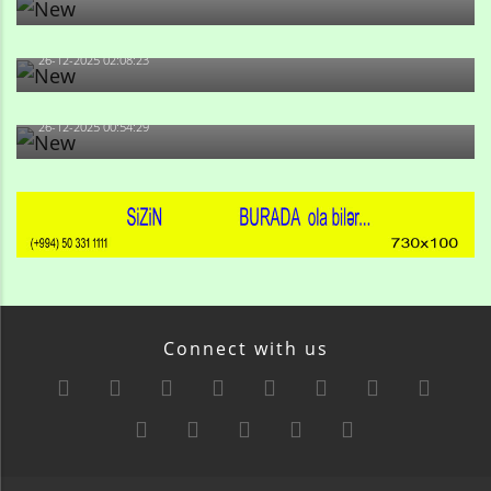
Məni bura NAZİR GÖNDƏRİB - 1937-ci ildən fəaliyyətdə
olan və...
26-12-2025 02:08:23
-Ay qız, sən məhkəməni udmayacaqsan... Sən bilirsən
də, məni...
26-12-2025 00:54:29
Connect with us