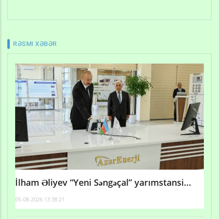
RƏSMI XƏBƏR
İlham Əliyev “Yeni Səngəçal” yarımstansi...
05-08-2026 13:38:21