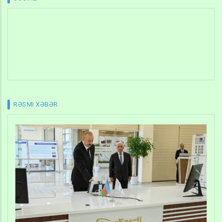
RƏSMI XƏBƏR