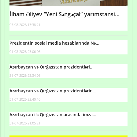
İlham Əliyev “Yeni Səngəçal” yarımstansi...
05-08-2026 13:38:21
Prezidentin sosial media hesablarında Nə...
01-08-2026 23:06:06
Azərbaycan və Qırğızıstan prezidentləri...
31-07-2026 23:34:05
Azərbaycan və Qırğızıstan prezidentlərin...
31-07-2026 22:40:10
Azərbaycan ilə Qırğızıstan arasında imza...
31-07-2026 21:05:21