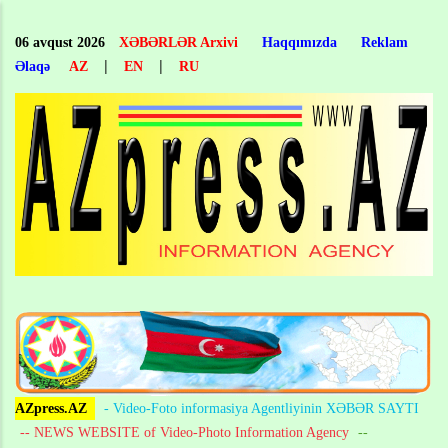
Skip
to
06 avqust 2026
XƏBƏRLƏR Arxivi
Haqqımızda
Reklam
main
|
|
Əlaqə
AZ
EN
RU
content
AZpress.AZ
- Video-Foto informasiya Agentliyinin XƏBƏR SAYTI
-- NEWS WEBSITE of Video-Photo Information Agency
--