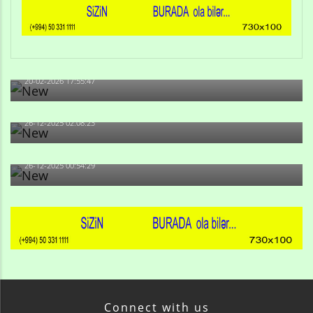
Qulu Məhərrəmli: Sosial şəbəkələrdə söyüş niyə artıb?
20-02-2026 17:55:47
Məni bura NAZİR GÖNDƏRİB - 1937-ci ildən fəaliyyətdə
olan və...
26-12-2025 02:08:23
-Ay qız, sən məhkəməni udmayacaqsan... Sən bilirsən
də, məni...
26-12-2025 00:54:29
Connect with us