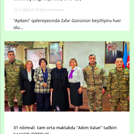
10-11-2025 01:07:38
0 Comments
“Aydani” qalereyasında Zəfər Gününün beşilliyinə həsr
olu...
31 nömrəli tam orta məktəbdə “Adım Vətən” tədbiri