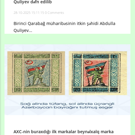
Quliyev dəfn edilib
28-10-2025 15:11:15
0 Comments
Birinci Qarabağ müharibəsinin itkin şəhidi Abdulla
Quliyev...
AXC-nin buraxdığı ilk markalar beynəlxalq marka