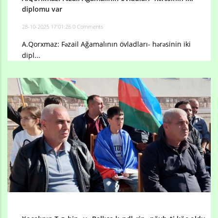
diplomu var
28-10-2025 17:01:26
0 Comments
A.Qorxmaz: Fəzail Ağamalının övladları- hərəsinin iki
dipl...