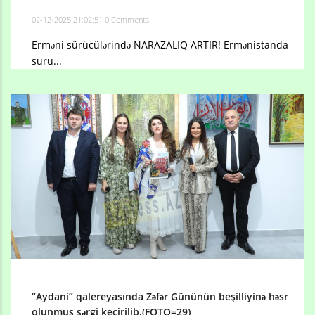
02-12-2025 21:02:51
0 Comments
Erməni sürücülərində NARAZALIQ ARTIR! Ermənistanda
sürü...
“Aydani” qalereyasında Zəfər Gününün beşilliyinə həsr
olunmuş sərgi keçirilib.(FOTO=29)