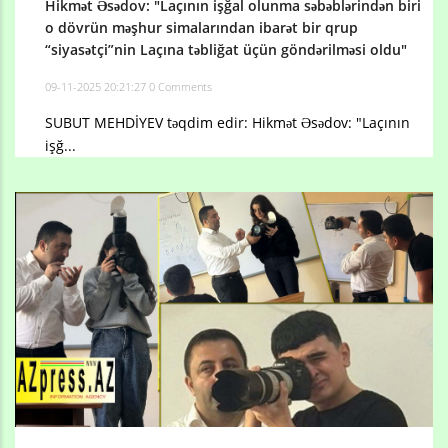
Hikmət Əsədov: "Laçının işğal olunma səbəblərindən biri
o dövrün məşhur simalarından ibarət bir qrup
“siyasətçi”nin Laçına təbliğat üçün göndərilməsi oldu"
09-11-2025 20:21:27
0 Comments
SUBUT MEHDİYEV təqdim edir: Hikmət Əsədov: "Laçının
işğ...