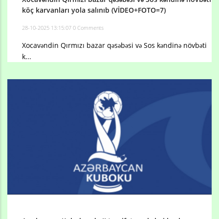
köç karvanları yola salınıb (VİDEO+FOTO=7)
28-10-2025 13:15:07
0 Comments
Xocavəndin Qırmızı bazar qəsəbəsi və Sos kəndinə növbəti
k...