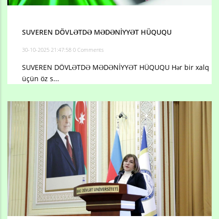
SUVEREN DÖVLƏTDƏ MƏDƏNİYYƏT HÜQUQU
30-10-2025 21:47:58
0 Comments
SUVEREN DÖVLƏTDƏ MƏDƏNİYYƏT HÜQUQU Hər bir xalq
üçün öz s...