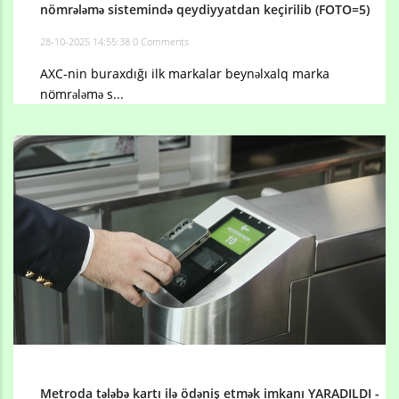
nömrələmə sistemində qeydiyyatdan keçirilib (FOTO=5)
28-10-2025 14:55:38
0 Comments
AXC-nin buraxdığı ilk markalar beynəlxalq marka
nömrələmə s...
Metroda tələbə kartı ilə ödəniş etmək imkanı YARADILDI -