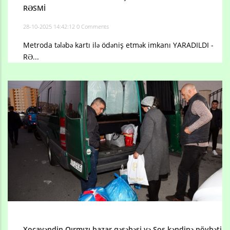
RƏSMİ
28-10-2025 14:42:12
0 Comments
Metroda tələbə kartı ilə ödəniş etmək imkanı YARADILDI -
RƏ...
Xocavəndin Qırmızı bazar qəsəbəsi və Sos kəndinə növbəti