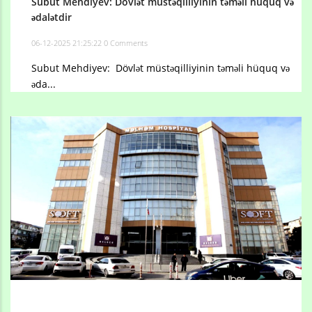
Subut Mehdiyev: Dövlət müstəqilliyinin təməli hüquq və
ədalətdir
06-12-2025 21:25:22
0 Comments
Subut Mehdiyev: Dövlət müstəqilliyinin təməli hüquq və
əda...