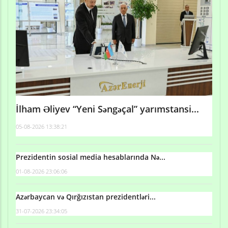
İlham Əliyev “Yeni Səngəçal” yarımstansi...
05-08-2026 13:38:21
Prezidentin sosial media hesablarında Nə...
01-08-2026 23:06:06
Azərbaycan və Qırğızıstan prezidentləri...
31-07-2026 23:34:05