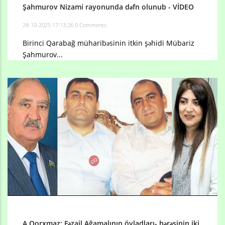
Şahmurov Nizami rayonunda dəfn olunub - VİDEO
28-10-2025 17:13:26
0 Comments
Birinci Qarabağ müharibəsinin itkin şəhidi Mübariz
Şahmurov...
A.Qorxmaz: Fəzail Ağamalının övladları- hərəsinin iki