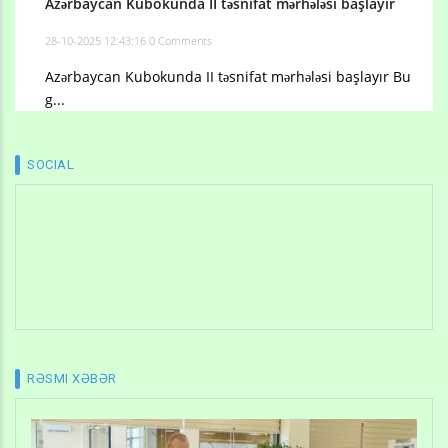
Azərbaycan Kubokunda II təsnifat mərhələsi başlayır
28-10-2025 12:43:16
0 Comments
Azərbaycan Kubokunda II təsnifat mərhələsi başlayır Bu
g...
SOCIAL
RƏSMI XƏBƏR