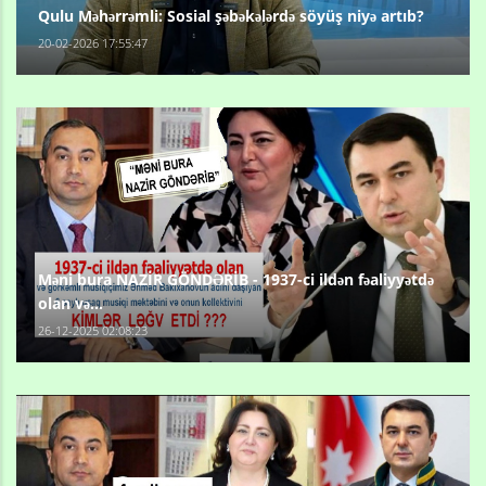
Qulu Məhərrəmli: Sosial şəbəkələrdə söyüş niyə artıb?
20-02-2026 17:55:47
Məni bura NAZİR GÖNDƏRİB - 1937-ci ildən fəaliyyətdə
olan və...
26-12-2025 02:08:23