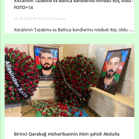
Xocalının Təzəbinə və Ballıca kəndlərinə növbəti köç oldu -
FOTO=14
28-10-2025 16:15:33
0 Comments
Xocalının Təzəbinə və Ballıca kəndlərinə növbəti köç oldu -...
Birinci Qarabağ müharibəsinin itkin şəhidi Abdulla