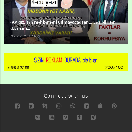
-Ay qız, sən məhkəməni udmayacaqsan... Sən bilirsən
də, məni...
26-12-2025 00:54:29
Connect with us