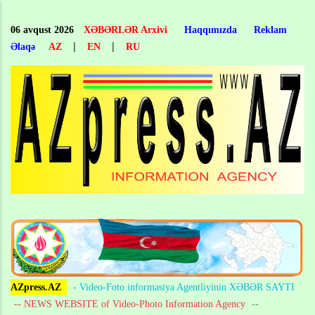
Skip
to
06 avqust 2026
XƏBƏRLƏR Arxivi
Haqqımızda
Reklam
main
|
|
Əlaqə
AZ
EN
RU
content
AZpress.AZ
- Video-Foto informasiya Agentliyinin XƏBƏR SAYTI
-- NEWS WEBSITE of Video-Photo Information Agency
--