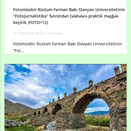
Fotomüxbir Rüstəm Fərman Bakı Slavyan Universitetinin
“Fotojurnalistika” fənnindən tələbələrə praktik məşğələ
keçirib (FOTO=12)
31-10-2025 02:48:00
0 Comments
Fotomüxbir Rüstəm Fərman Bakı Slavyan Universitetinin
“Fot...