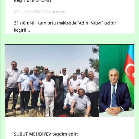
keçirildi (FOTO=8)
09-11-2025 22:07:39
0 Comments
31 nömrəli tam orta məktəbdə “Adım Vətən” tədbiri
keçiril...
SUBUT MEHDİYEV təqdim edir: