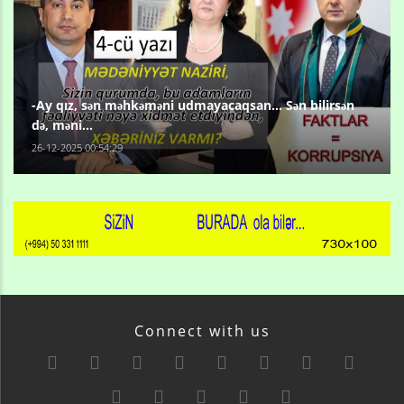
-Ay qız, sən məhkəməni udmayacaqsan... Sən bilirsən
də, məni...
26-12-2025 00:54:29
Connect with us