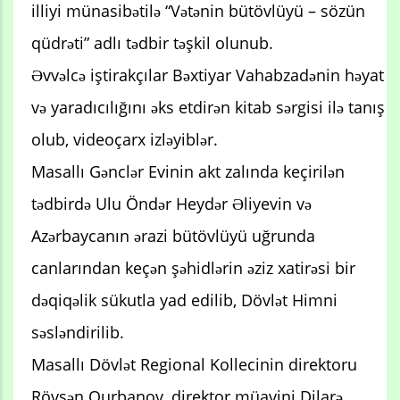
illiyi münasibətilə “Vətənin bütövlüyü – sözün
qüdrəti” adlı tədbir təşkil olunub.
Əvvəlcə iştirakçılar Bəxtiyar Vahabzadənin həyat
və yaradıcılığını əks etdirən kitab sərgisi ilə tanış
olub, videoçarx izləyiblər.
Masallı Gənclər Evinin akt zalında keçirilən
tədbirdə Ulu Öndər Heydər Əliyevin və
Azərbaycanın ərazi bütövlüyü uğrunda
canlarından keçən şəhidlərin əziz xatirəsi bir
dəqiqəlik sükutla yad edilib, Dövlət Himni
səsləndirilib.
Masallı Dövlət Regional Kollecinin direktoru
Rövşən Qurbanov, direktor müavini Dilarə