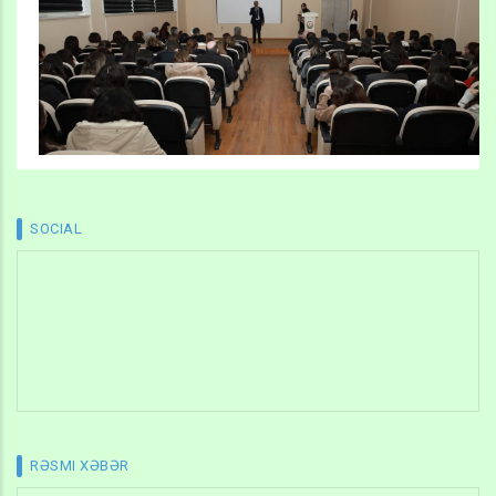
SOCIAL
RƏSMI XƏBƏR