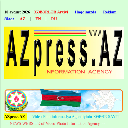
Skip
to
10 avqust 2026
XƏBƏRLƏR Arxivi
Haqqımızda
Reklam
main
|
|
Əlaqə
AZ
EN
RU
content
AZpress.AZ
- Video-Foto informasiya Agentliyinin XƏBƏR SAYTI
-- NEWS WEBSITE of Video-Photo Information Agency
--