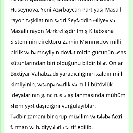
Hüseynova, Yeni Azərbaycan Partiyası Masallı
rayon təşkilatının sədri Seyfəddin Əliyev və
Masallı rayon Mərkəzləşdirilmiş Kitabxana
Sisteminin direktoru Zamin Məmmədov milli
birlik və həmrəyliyin dövlətimizin gücünün əsas
sütunlarından biri olduğunu bildiriblər. Onlar
Bəxtiyar Vahabzadə yaradıcılığının xalqın milli
kimliyinin, vətənpərvərlik və milli bütövlük
ideyalarının gənc nəslə aşılanmasında mühüm
əhəmiyyət daşıdığını vurğulayıblar.
Tədbir zamanı bir qrup müəllim və tələbə fəxri
fərman və hədiyyələrlə təltif edilib.