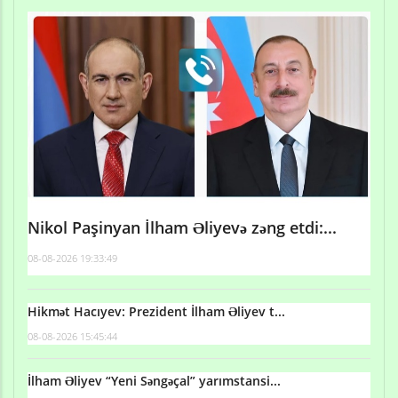
Nikol Paşinyan İlham Əliyevə zəng etdi:...
08-08-2026 19:33:49
Hikmət Hacıyev: Prezident İlham Əliyev t...
08-08-2026 15:45:44
İlham Əliyev “Yeni Səngəçal” yarımstansi...