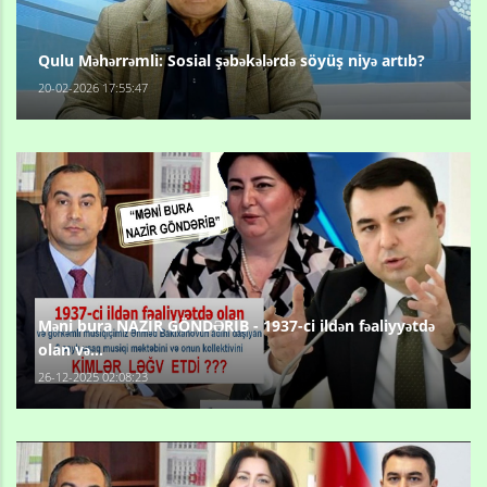
Qulu Məhərrəmli: Sosial şəbəkələrdə söyüş niyə artıb?
20-02-2026 17:55:47
Məni bura NAZİR GÖNDƏRİB - 1937-ci ildən fəaliyyətdə
olan və...
26-12-2025 02:08:23