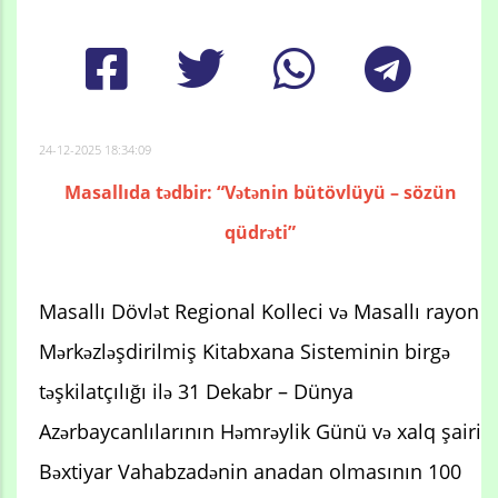
24-12-2025 18:34:09
Masallıda tədbir: “Vətənin bütövlüyü – sözün
qüdrəti”
Masallı Dövlət Regional Kolleci və Masallı rayon
Mərkəzləşdirilmiş Kitabxana Sisteminin birgə
təşkilatçılığı ilə 31 Dekabr – Dünya
Azərbaycanlılarının Həmrəylik Günü və xalq şairi
Bəxtiyar Vahabzadənin anadan olmasının 100