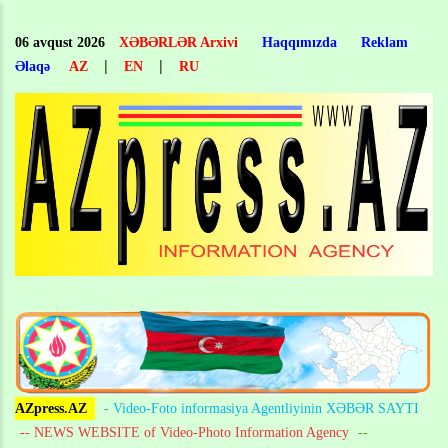
Skip
to
06 avqust 2026
XƏBƏRLƏR Arxivi
Haqqımızda
Reklam
main
|
|
Əlaqə
AZ
EN
RU
content
AZpress.AZ
- Video-Foto informasiya Agentliyinin XƏBƏR SAYTI
-- NEWS WEBSITE of Video-Photo Information Agency
--