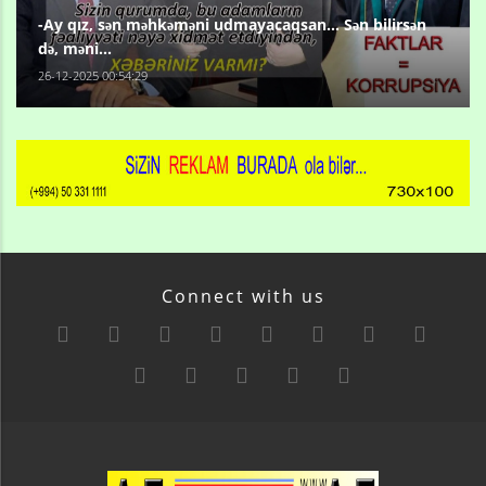
-Ay qız, sən məhkəməni udmayacaqsan... Sən bilirsən
də, məni...
26-12-2025 00:54:29
Connect with us