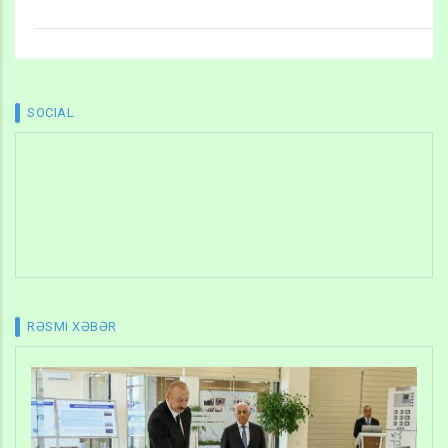
SOCIAL
RƏSMI XƏBƏR