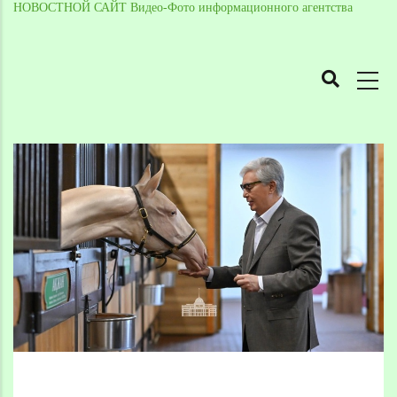
НОВОСТНОЙ САЙТ Видео-Фото информационного агентства
MAIN
NAVIGATION
Skip
to
Breadcrumb
main
content