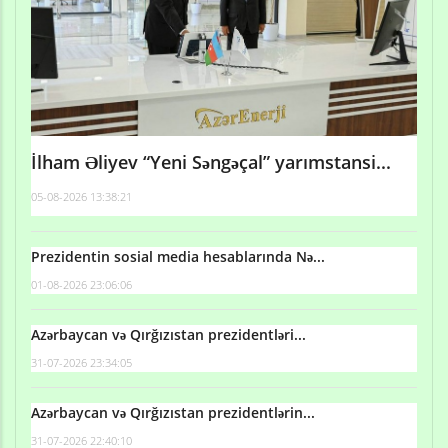
İlham Əliyev “Yeni Səngəçal” yarımstansi...
05-08-2026 13:38:21
Prezidentin sosial media hesablarında Nə...
01-08-2026 23:06:06
Azərbaycan və Qırğızıstan prezidentləri...
31-07-2026 23:34:05
Azərbaycan və Qırğızıstan prezidentlərin...
31-07-2026 22:40:10