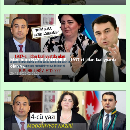
Məni bura NAZİR GÖNDƏRİB - 1937-ci ildən fəaliyyətdə
olan və...
26-12-2025 02:08:23