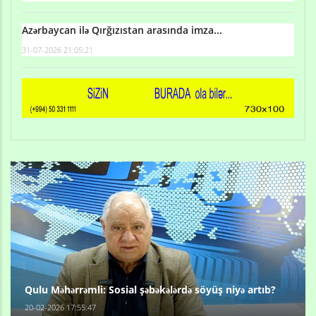
Azərbaycan ilə Qırğızıstan arasında imza...
31-07-2026 21:05:21
Qulu Məhərrəmli: Sosial şəbəkələrdə söyüş niyə artıb?
20-02-2026 17:55:47