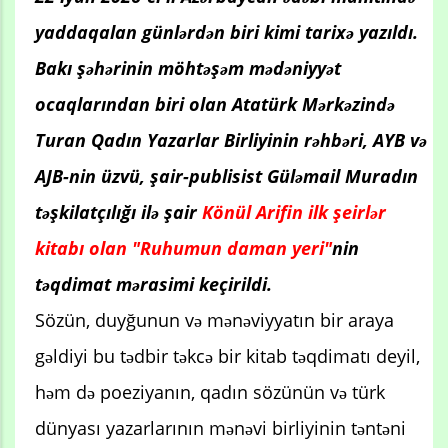
yaddaqalan günlərdən biri kimi tarixə yazıldı.
Bakı şəhərinin möhtəşəm mədəniyyət
ocaqlarından biri olan Atatürk Mərkəzində
Turan Qadın Yazarlar Birliyinin rəhbəri, AYB və
AJB-nin üzvü, şair-publisist Güləmail Muradın
təşkilatçılığı ilə şair
Könül Arifin ilk şeirlər
kitabı olan "Ruhumun daman yeri"
nin
təqdimat mərasimi keçirildi.
Sözün, duyğunun və mənəviyyatın bir araya
gəldiyi bu tədbir təkcə bir kitab təqdimatı deyil,
həm də poeziyanın, qadın sözünün və türk
dünyası yazarlarının mənəvi birliyinin təntəni