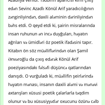
Azadlıya verildi. Tədbirin aparıcısı kimi çıxış
edən Sevinc Azadlı Könül Arif yaradıcılığının
zənginliyindən, daxili aləminin dərinliyindən
bəhs etdi. O qeyd etdi ki, şairin misralarında
insan ruhunun ən incə duyğuları, həyatın
ağrıları və ümidləri öz poetik ifadəsini tapır.
Kitabın ön söz müəlliflərindən olan Şamil
Ənvəroğlu da çıxış edərək Könül Arif
poeziyasındakı fəlsəfi düşüncə qatlarından
danışdı. O vurğuladı ki, müəllifin şeirlərində
həyatın mənası, insanın daxili aləmi və mənəvi
axtarışları xüsusi poetik çalarlarla təqdim
olunur və bu xüsusiyyətlər oxucunu özünə cəlb