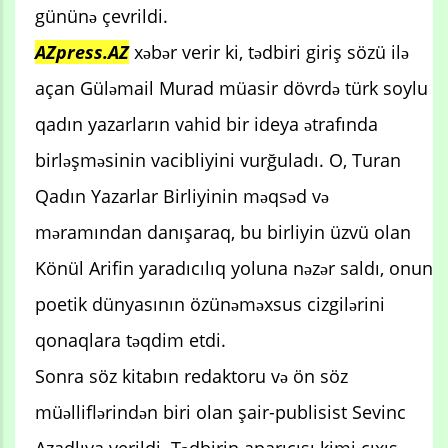
gününə çevrildi.
AZpress.AZ
xəbər verir ki, tədbiri giriş sözü ilə
açan Güləmail Murad müasir dövrdə türk soylu
qadın yazarların vahid bir ideya ətrafında
birləşməsinin vacibliyini vurğuladı. O, Turan
Qadın Yazarlar Birliyinin məqsəd və
məramından danışaraq, bu birliyin üzvü olan
Könül Arifin yaradıcılıq yoluna nəzər saldı, onun
poetik dünyasının özünəməxsus cizgilərini
qonaqlara təqdim etdi.
Sonra söz kitabın redaktoru və ön söz
müəlliflərindən biri olan şair-publisist Sevinc