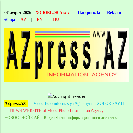
Skip
to
07 avqust 2026
XƏBƏRLƏR Arxivi
Haqqımızda
Reklam
main
|
|
Əlaqə
AZ
EN
RU
content
AZpress.AZ
- Video-Foto informasiya Agentliyinin XƏBƏR SAYTI
-- NEWS WEBSITE of Video-Photo Information Agency
--
НОВОСТНОЙ САЙТ Видео-Фото информационного агентства