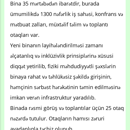
Bina 35 mərtəbədən ibarətdir, burada
ümumilikdə 1300 nəfərlik iş sahəsi, konfrans və
mətbuat zalları, müxtəlif təlim və toplantı
otaqları var.
Yeni binanın layihələndirilməsi zamanı
əlçatanlıq və inklüzivlik prinsiplərinə xüsusi
diqqət yetirilib, fiziki məhdudiyyətli şəxslərin
binaya rahat və təhlükəsiz şəkildə girişinin,
həmçinin sərbəst hərəkətinin təmin edilməsinə
imkan verən infrastruktur yaradılıb.
Binada rəsmi görüş və toplantılar üçün 25 otaq
nəzərdə tutulur. Otaqların hamısı zəruri
avadanlıqla təchiz olunub.