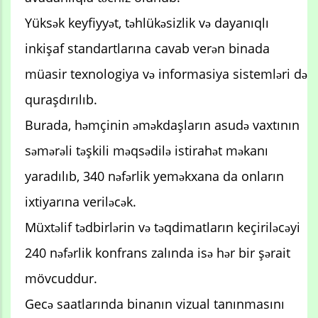
Yüksək keyfiyyət, təhlükəsizlik və dayanıqlı
inkişaf standartlarına cavab verən binada
müasir texnologiya və informasiya sistemləri də
quraşdırılıb.
Burada, həmçinin əməkdaşların asudə vaxtının
səmərəli təşkili məqsədilə istirahət məkanı
yaradılıb, 340 nəfərlik yeməkxana da onların
ixtiyarına veriləcək.
Müxtəlif tədbirlərin və təqdimatların keçiriləcəyi
240 nəfərlik konfrans zalında isə hər bir şərait
mövcuddur.
Gecə saatlarında binanın vizual tanınmasını