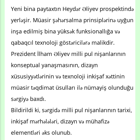
Yeni bina paytaxtın Heydər Əliyev prospektində
yerləşir. Müasir şəhərsalma prinsiplərinə uyğun
inşa edilmiş bina yüksək funksionallığa və
qabaqcıl texnoloji göstəricilərə malikdir.
Prezident İlham Əliyev milli pul nişanlarının
konseptual yanaşmasının, dizayn
xüsusiyyətlərinin və texnoloji inkişaf xəttinin
müasir təqdimat üsulları ilə nümayiş olunduğu
sərgiyə baxdı.
Bildirildi ki, sərgidə milli pul nişanlarının tarixi,
inkişaf mərhələləri, dizayn və mühafizə
elementləri əks olunub.