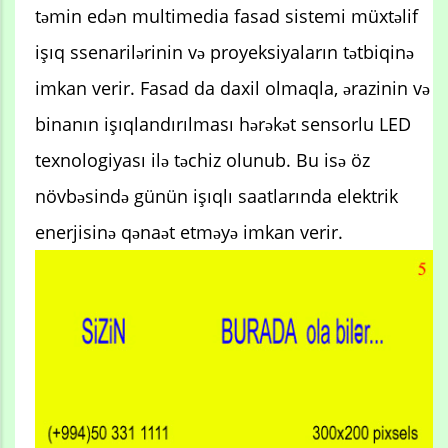
təmin edən multimedia fasad sistemi müxtəlif
işıq ssenarilərinin və proyeksiyaların tətbiqinə
imkan verir. Fasad da daxil olmaqla, ərazinin və
binanın işıqlandırılması hərəkət sensorlu LED
texnologiyası ilə təchiz olunub. Bu isə öz
növbəsində günün işıqlı saatlarında elektrik
enerjisinə qənaət etməyə imkan verir.