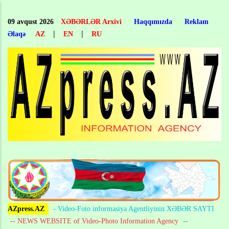
Skip
to
09 avqust 2026
XƏBƏRLƏR Arxivi
Haqqımızda
Reklam
main
|
|
Əlaqə
AZ
EN
RU
content
AZpress.AZ
- Video-Foto informasiya Agentliyinin XƏBƏR SAYTI
-- NEWS WEBSITE of Video-Photo Information Agency
--