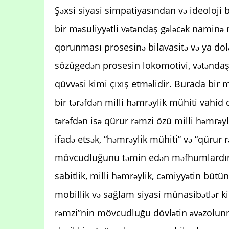
Şəxsi siyasi simpatiyasından və ideoloji
bir məsuliyyətli vətəndaş gələcək naminə
qorunması prosesinə bilavasitə və ya dola
sözügedən prosesin lokomotivi, vətəndaş c
qüvvəsi kimi çıxış etməlidir. Burada bir 
bir tərəfdən milli həmrəylik mühiti vahid
tərəfdən isə qürur rəmzi özü milli həmrəyli
ifadə etsək, “həmrəylik mühiti” və “qürur 
mövcudluğunu təmin edən məfhumlardır.
sabitlik, milli həmrəylik, cəmiyyətin bütü
mobillik və sağlam siyasi münasibətlər ki
rəmzi”nin mövcudluğu dövlətin əvəzolunma