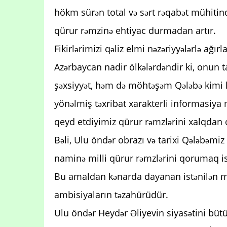
hökm sürən total və sərt rəqabət mühitində
qürur rəmzinə ehtiyac durmadan artır.
Fikirlərimizi qəliz elmi nəzəriyyələrlə ağı
Azərbaycan nadir ölkələrdəndir ki, onun
şəxsiyyət, həm də möhtəşəm Qələbə kimi h
yönəlmiş təxribat xarakterli informasiya 
qeyd etdiyimiz qürur rəmzlərini xalqdan 
Bəli, Ulu öndər obrazı və tarixi Qələbəmiz 
naminə milli qürur rəmzlərini qorumaq isə
Bu amaldan kənarda dayanan istənilən m
ambisiyaların təzahürüdür.
Ulu öndər Heydər Əliyevin siyasətini büt