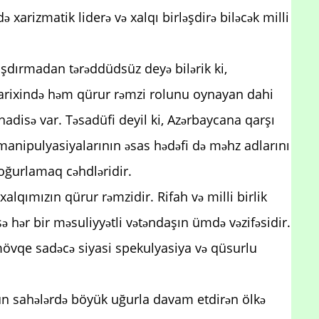
 xarizmatik liderə və xalqı birləşdirə biləcək milli
rlaşdırmadan tərəddüdsüz deyə bilərik ki,
 tarixində həm qürur rəmzi rolunu oynayan dahi
adisə var. Təsadüfi deyil ki, Azərbaycana qarşı
manipulyasiyalarının əsas hədəfi də məhz adlarını
oğurlamaq cəhdləridir.
xalqımızın qürur rəmzidir. Rifah və milli birlik
 hər bir məsuliyyətli vətəndaşın ümdə vəzifəsidir.
övqe sadəcə siyasi spekulyasiya və qüsurlu
ün sahələrdə böyük uğurla davam etdirən ölkə