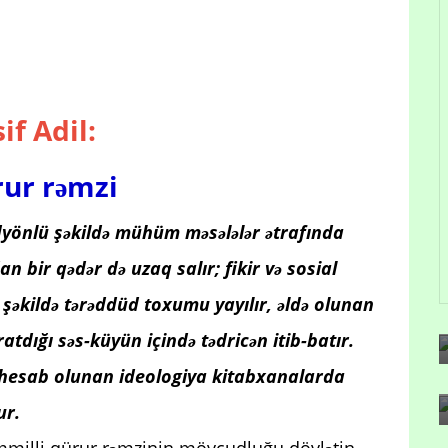
if Adil:
ur rəmzi
dyönlü şəkildə mühüm məsələlər ətrafında
bir qədər də uzaq salır; fikir və sosial
vi şəkildə tərəddüd toxumu yayılır, əldə olunan
atdığı səs-küyün içində tədricən itib-batır.
nu hesab olunan ideologiya kitabxanalarda
ur.
ummilli qürur rəmzinin mövcudluğu dövlətin