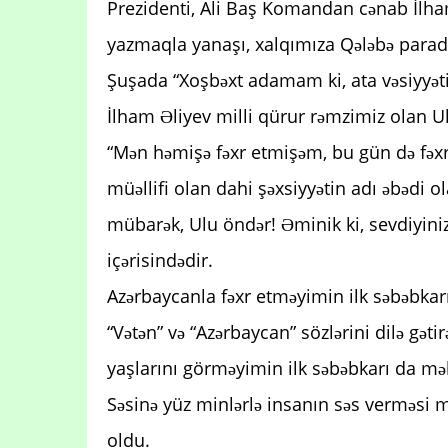
Prezidenti, Ali Baş Komandan cənab İlham
yazmaqla yanaşı, xalqımıza Qələbə paradı
Şuşada “Xoşbəxt adamam ki, ata vəsiyyətin
İlham Əliyev milli qürur rəmzimiz olan Ul
“Mən həmişə fəxr etmişəm, bu gün də fəxr
müəllifi olan dahi şəxsiyyətin adı əbədi ol
mübarək, Ulu öndər! Əminik ki, sevdiyini
içərisindədir.
Azərbaycanla fəxr etməyimin ilk səbəbkar
“Vətən” və “Azərbaycan” sözlərini dilə gəti
yaşlarını görməyimin ilk səbəbkarı da mə
Səsinə yüz minlərlə insanın səs verməsi
oldu.