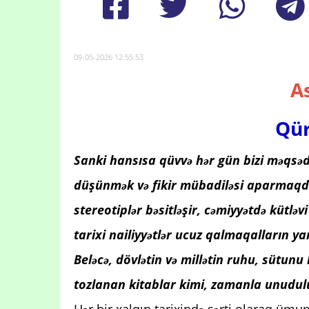
09-05-2026 12:55:53
As
Qür
Sanki hansısa qüvvə hər gün bizi məqsə
düşünmək və fikir mübadiləsi aparmaqdan 
stereotiplər bəsitləşir, cəmiyyətdə kütlə
tarixi nailiyyətlər ucuz qalmaqalların yar
Beləcə, dövlətin və millətin ruhu, sütu
tozlanan kitablar kimi, zamanla unudul
Hər bir xalqın tarixində şərti olaraq üm