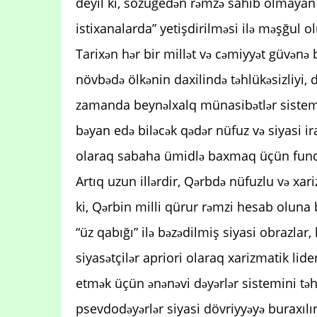
deyil ki, sözügedən rəmzə sahib olmayan d
istixanalarda” yetişdirilməsi ilə məşğul ol
Tarixən hər bir millət və cəmiyyət güvənə bi
növbədə ölkənin daxilində təhlükəsizliyi, d
zamanda beynəlxalq münasibətlər sistemi
bəyan edə biləcək qədər nüfuz və siyasi ir
olaraq sabaha ümidlə baxmaq üçün fund
Artıq uzun illərdir, Qərbdə nüfuzlu və xari
ki, Qərbin milli qürur rəmzi hesab oluna b
“üz qabığı” ilə bəzədilmiş siyasi obrazlar,
siyasətçilər apriori olaraq xarizmatik lide
etmək üçün ənənəvi dəyərlər sistemini tə
psevdodəyərlər siyasi dövriyyəyə buraxılır