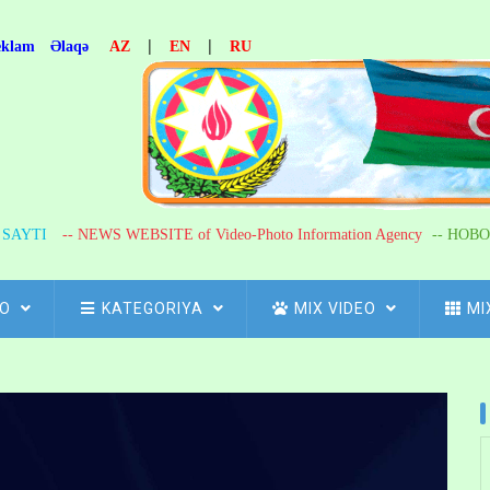
|
|
eklam
Əlaqə
AZ
EN
RU
R SAYTI
-- NEWS WEBSITE of Video-Photo Information Agency
-- НОВО
FO
KATEGORIYA
MIX VIDEO
MI