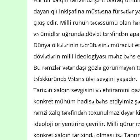
dayanıqlı inkişafına müstəsna fürsətlər y
çıxış edir. Milli ruhun təcəssümü olan h
və ümidlər uğrunda dövlət tərəfindən apar
Dünya ölkələrinin təcrübəsinə müraciət etsə
dövlətlərin milli ideologiyası məhz bəhs e
Bu rəmzlər vətəndaşı gözlə görünməyən tel
təfəkküründə Vətənə ülvi sevgini yaşadır.
Tarixən xalqın sevgisini və ehtiramını qa
konkret mühüm hadisə bəhs etdiyimiz şərt
rəmzi xalq tərəfindən toxunulmaz dəyər k
ideoloji oriyentirinə çevrilir. Milli qürur
konkret xalqın tarixində olması isə Tanrı