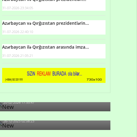
31-07-2026 23:34:05
Azərbaycan və Qırğızıstan prezidentlərin...
31-07-2026 22:40:10
Azərbaycan ilə Qırğızıstan arasında imza...
31-07-2026 21:05:21
Qulu Məhərrəmli: Sosial şəbəkələrdə söyüş niyə
artıb?
20-02-2026 17:55:47
Məni bura NAZİR GÖNDƏRİB - 1937-ci ildən
fəaliyyətdə olan və...
26-12-2025 02:08:23
-Ay qız, sən məhkəməni udmayacaqsan... Sən
bilirsən də, məni...