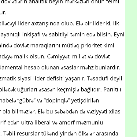
övlətlərin analitik beyin mərkəzləri onun “elmi
ur.
ləcəyi lider axtarışında olub. Elə bir lider ki, ilk
ayanıqlı inkişafı və sabitliyi təmin edə bilsin. Eyni
ndə dövlət maraqlarını mütləq prioritet kimi
adəyə malik olsun. Cəmiyyət, millət və dövlət
amental hesab olunan əsaslar məhz bunlardır.
zmatik siyasi lider defisiti yaşanır. Təsadüfi deyil
iləcək uğurları əsasən keçmişlə bağlıdır. Parıltılı
 habelə “gübrə” və “dopinqlə” yetişdirilən
r ola bilməzlər. Elə bu səbəbdən də vəziyyəti xilas
hrif edən ultra liberal və amorf məzmunlu
. Təbii resurslar tükəndiyindən ölkələr arasında