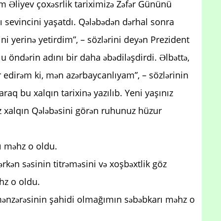
 Əliyev çoxəsrlik tariximizə Zəfər Gününü
 sevincini yaşatdı. Qələbədən dərhal sonra
i yerinə yetirdim”, – sözlərini deyən Prezident
u öndərin adını bir daha əbədiləşdirdi. Əlbəttə,
 edirəm ki, mən azərbaycanlıyam”, – sözlərinin
araq bu xalqın tarixinə yazılıb. Yeni yaşınız
z xalqın Qələbəsini görən ruhunuz hüzur
ı məhz o oldu.
rərkən səsinin titrəməsini və xoşbəxtlik göz
hz o oldu.
 mənzərəsinin şahidi olmağımın səbəbkarı məhz o