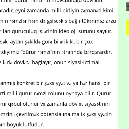
aradır, eyni zamanda milli birliyin zəmanəti kimi
əmin rəmzlər həm də gələcəklə bağlı tükənməz arzu
ılan quruculuq işlərinin ideoloji sütunu sayılır.
k, aydın şəkildə görə bilərik ki, bir çox
tdiyimiz “qürur rəmzi”nin ətrafında bərqərardır.
lərlə dövlətə bağlayır, onun siyasi-ictimai
zanmış konkret bir şəxsiyyət və ya hər hansı bir
i milli qürur rəmzi rolunu oynaya bilir. Qürur
imi qəbul olunur və zamanla dövlət siyasətinin
 rəmzinə çevrilmək potensialına malik şəxsiyyətin
nın böyük lütfüdür.