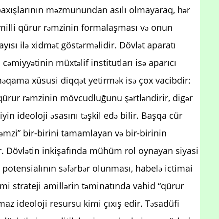
 baxışlarının məzmunundan asılı olmayaraq, hər
 milli qürur rəmzinin formalaşması və onun
yısı ilə xidmət göstərməlidir. Dövlət aparatı
əmiyyətinin müxtəlif institutları isə aparıcı
məqama xüsusi diqqət yetirmək isə çox vacibdir:
 qürur rəmzinin mövcudluğunu şərtləndirir, digər
yin ideoloji əsasını təşkil edə bilir. Başqa cür
rəmzi” bir-birini tamamlayan və bir-birinin
 Dövlətin inkişafında mühüm rol oynayan siyasi
n potensialının səfərbər olunması, habelə ictimai
mi strateji amillərin təminatında vahid “qürur
z ideoloji resursu kimi çıxış edir. Təsadüfi