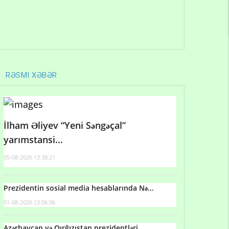
RƏSMI XƏBƏR
İlham Əliyev “Yeni Səngəçal”
yarımstansi...
05-08-2026 13:38:21
Prezidentin sosial media hesablarında Nə...
01-08-2026 23:06:06
Azərbaycan və Qırğızıstan prezidentləri...