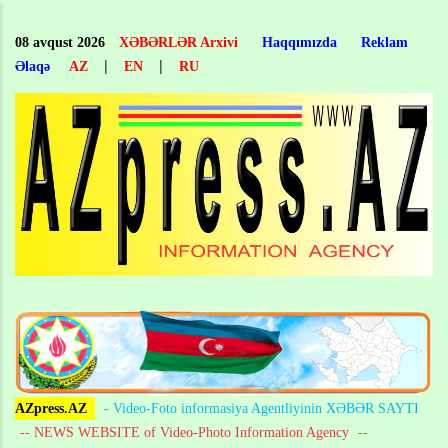
Skip
to
08 avqust 2026
XƏBƏRLƏR Arxivi
Haqqımızda
Reklam
main
|
|
Əlaqə
AZ
EN
RU
content
AZpress.AZ
- Video-Foto informasiya Agentliyinin XƏBƏR SAYTI
-- NEWS WEBSITE of Video-Photo Information Agency
--