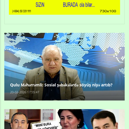
Qulu Məhərrəmli: Sosial şəbəkələrdə söyüş niyə artıb?
20-02-2026 17:55:47