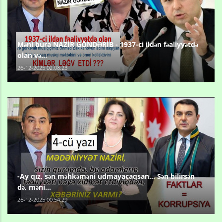
Məni bura NAZİR GÖNDƏRİB - 1937-ci ildən fəaliyyətdə
olan və...
26-12-2025 02:08:23
-Ay qız, sən məhkəməni udmayacaqsan... Sən bilirsən
də, məni...
26-12-2025 00:54:29