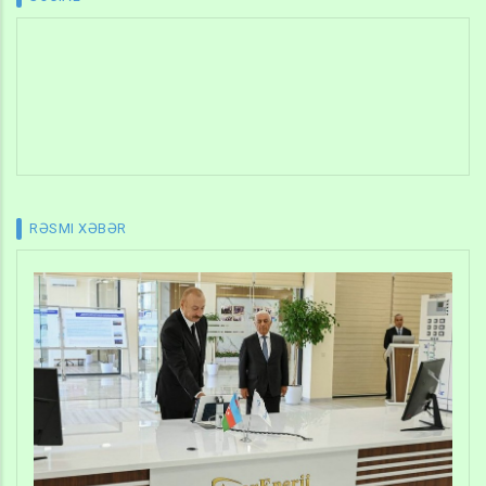
RƏSMI XƏBƏR