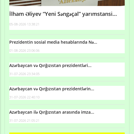
İlham Əliyev “Yeni Səngəçal” yarımstansi...
05-08-2026 13:38:21
Prezidentin sosial media hesablarında Nə...
01-08-2026 23:06:06
Azərbaycan və Qırğızıstan prezidentləri...
31-07-2026 23:34:05
Azərbaycan və Qırğızıstan prezidentlərin...
31-07-2026 22:40:10
Azərbaycan ilə Qırğızıstan arasında imza...
31-07-2026 21:05:21