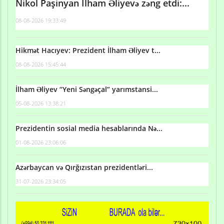
Nikol Paşinyan İlham Əliyevə zəng etdi:...
08-08-2026 19:33:49
Hikmət Hacıyev: Prezident İlham Əliyev t...
08-08-2026 15:45:44
İlham Əliyev “Yeni Səngəçal” yarımstansi...
05-08-2026 13:38:21
Prezidentin sosial media hesablarında Nə...
01-08-2026 23:06:06
Azərbaycan və Qırğızıstan prezidentləri...
31-07-2026 23:34:05