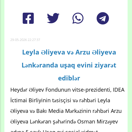
29-05-2026 22:27:37
Leyla Əliyeva və Arzu Əliyeva
Lənkəranda uşaq evini ziyarət
ediblər
Heydər Əliyev Fondunun vitse-prezidenti, IDEA
İctimai Birliyinin təsisçisi və rəhbəri Leyla
Əliyeva və Bakı Media Mərkəzinin rəhbəri Arzu
Əliyeva Lənkəran şəhərində Osman Mirzəyev