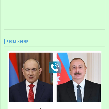
RƏSMI XƏBƏR