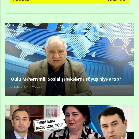
Qulu Məhərrəmli: Sosial şəbəkələrdə söyüş niyə artıb?
20-02-2026 17:55:47