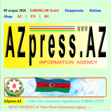
Skip
to
09 avqust 2026
XƏBƏRLƏR Arxivi
Haqqımızda
Reklam
main
|
|
Əlaqə
AZ
EN
RU
content
AZpress.AZ
- Video-Foto informasiya Agentliyinin XƏBƏR SAYTI
-- NEWS WEBSITE of Video-Photo Information Agency
--