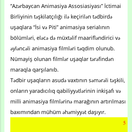
“Azərbaycan Animasiya Assosiasiyası” İctimai
Birliyinin təşkilatçılığı ilə keçirilən tədbirdə
uşaqlara “İsi və Piti” animasiya serialının
bölümləri, eləcə də müxtəlif maarifləndirici və
əyləncəli animasiya filmləri təqdim olunub.
Nümayiş olunan filmlər uşaqlar tərəfindən
maraqla qarşılanıb.
Tədbir uşaqların asudə vaxtının səmərəli təşkili,
onların yaradıcılıq qabiliyyətlərinin inkişafı və
milli animasiya filmlərinə marağının artırılması
baxımından mühüm əhəmiyyət daşıyır.