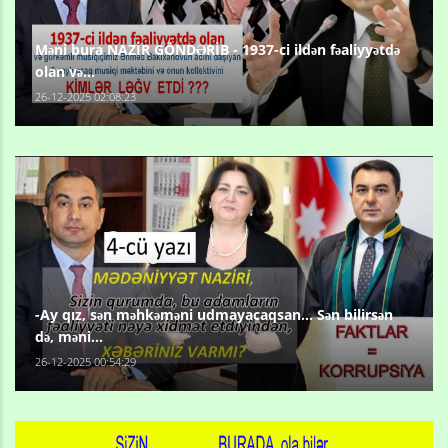
Məni bura NAZİR GÖNDƏRİB - 1937-ci ildən fəaliyyətdə
olan və...
26-12-2025 02:08:23
-Ay qız, sən məhkəməni udmayacaqsan... Sən bilirsən
də, məni...
26-12-2025 00:54:29