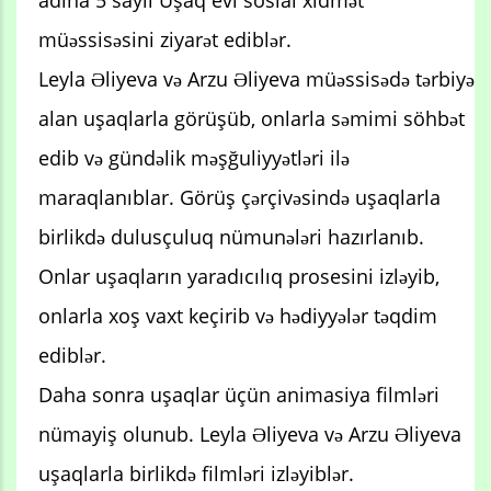
adına 5 saylı Uşaq evi sosial xidmət
müəssisəsini ziyarət ediblər.
Leyla Əliyeva və Arzu Əliyeva müəssisədə tərbiyə
alan uşaqlarla görüşüb, onlarla səmimi söhbət
edib və gündəlik məşğuliyyətləri ilə
maraqlanıblar. Görüş çərçivəsində uşaqlarla
birlikdə dulusçuluq nümunələri hazırlanıb.
Onlar uşaqların yaradıcılıq prosesini izləyib,
onlarla xoş vaxt keçirib və hədiyyələr təqdim
ediblər.
Daha sonra uşaqlar üçün animasiya filmləri
nümayiş olunub. Leyla Əliyeva və Arzu Əliyeva
uşaqlarla birlikdə filmləri izləyiblər.