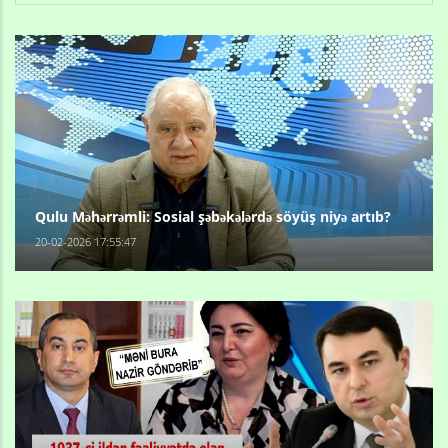
Qulu Məhərrəmli: Sosial şəbəkələrdə söyüş niyə artıb?
20-02-2026 17:55:47