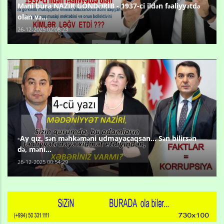
Məni bura NAZİR GÖNDƏRİB - 1937-ci ildən fəaliyyətdə
olan və...
26-12-2025 02:08:23
-Ay qız, sən məhkəməni udmayacaqsan... Sən bilirsən
də, məni...
26-12-2025 00:54:29