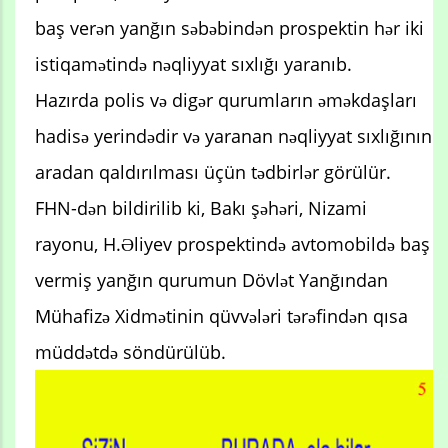
baş verən yanğın səbəbindən prospektin hər iki
istiqamətində nəqliyyat sıxlığı yaranıb.
Hazırda polis və digər qurumların əməkdaşları
hadisə yerindədir və yaranan nəqliyyat sıxlığının
aradan qaldırılması üçün tədbirlər görülür.
FHN-dən bildirilib ki, Bakı şəhəri, Nizami
rayonu, H.Əliyev prospektində avtomobildə baş
vermiş yanğın qurumun Dövlət Yanğından
Mühafizə Xidmətinin qüvvələri tərəfindən qısa
müddətdə söndürülüb.