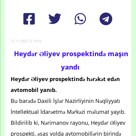
27-11-2025 12:14:55
Heydər Əliyev prospektində maşın
yandı
Heydər Əliyev prospektində hərəkət edən
avtomobil yanıb.
Bu barədə Daxili İşlər Nazirliyinin Nəqliyyatı
İntellektual İdarəetmə Mərkəzi məlumat yayıb.
Bildirilib ki, Nərimanov rayonu, Heydər Əliyev
prospekti, əsas yolda avtomobillərin birində