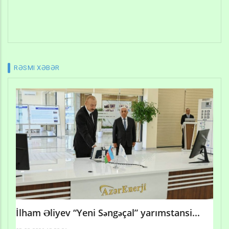
RƏSMI XƏBƏR
İlham Əliyev “Yeni Səngəçal” yarımstansi...