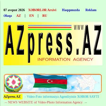
Skip
to
07 avqust 2026
XƏBƏRLƏR Arxivi
Haqqımızda
Reklam
main
|
|
Əlaqə
AZ
EN
RU
content
AZpress.AZ
- Video-Foto informasiya Agentliyinin XƏBƏR SAYTI
-- NEWS WEBSITE of Video-Photo Information Agency
--