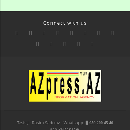
Connect with us
Təsisçi: Rasim Sadıxov - Whatsapp:
050 200 45 40
BAŞ REDAKTOR: