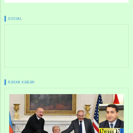
SOCIAL
RƏSMI XƏBƏR