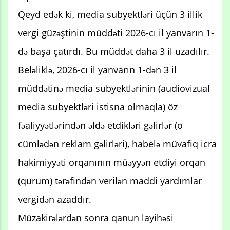
Qeyd edək ki, media subyektləri üçün 3 illik
vergi güzəştinin müddəti 2026-cı il yanvarın 1-
də başa çatırdı. Bu müddət daha 3 il uzadılır.
Beləliklə, 2026-cı il yanvarın 1-dən 3 il
müddətinə media subyektlərinin (audiovizual
media subyektləri istisna olmaqla) öz
fəaliyyətlərindən əldə etdikləri gəlirlər (o
cümlədən reklam gəlirləri), habelə müvafiq icra
hakimiyyəti orqanının müəyyən etdiyi orqan
(qurum) tərəfindən verilən maddi yardımlar
vergidən azaddır.
Müzakirələrdən sonra qanun layihəsi