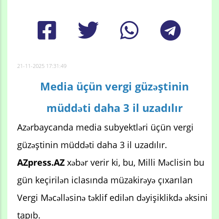
21-11-2025 17:31:49
Media üçün vergi güzəştinin
müddəti daha 3 il uzadılır
Azərbaycanda media subyektləri üçün vergi
güzəştinin müddəti daha 3 il uzadılır.
AZpress.AZ
xəbər verir ki, bu, Milli Məclisin bu
gün keçirilən iclasında müzakirəyə çıxarılan
Vergi Məcəlləsinə təklif edilən dəyişiklikdə əksini
tapıb.