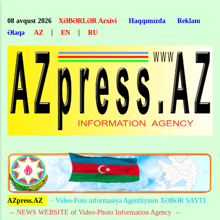
Skip
to
08 avqust 2026
XƏBƏRLƏR Arxivi
Haqqımızda
Reklam
main
|
|
Əlaqə
AZ
EN
RU
content
AZpress.AZ
- Video-Foto informasiya Agentliyinin XƏBƏR SAYTI
-- NEWS WEBSITE of Video-Photo Information Agency
--