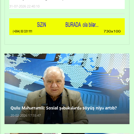
31-07-2026 22:40:10
Qulu Məhərrəmli: Sosial şəbəkələrdə söyüş niyə artıb?
20-02-2026 17:55:47