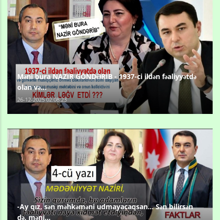
Məni bura NAZİR GÖNDƏRİB - 1937-ci ildən fəaliyyətdə
olan və...
26-12-2025 02:08:23
-Ay qız, sən məhkəməni udmayacaqsan... Sən bilirsən
də, məni...