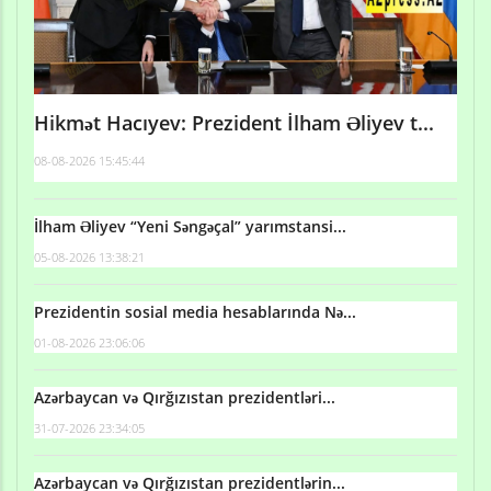
Hikmət Hacıyev: Prezident İlham Əliyev t...
08-08-2026 15:45:44
İlham Əliyev “Yeni Səngəçal” yarımstansi...
05-08-2026 13:38:21
Prezidentin sosial media hesablarında Nə...
01-08-2026 23:06:06
Azərbaycan və Qırğızıstan prezidentləri...
31-07-2026 23:34:05
Azərbaycan və Qırğızıstan prezidentlərin...