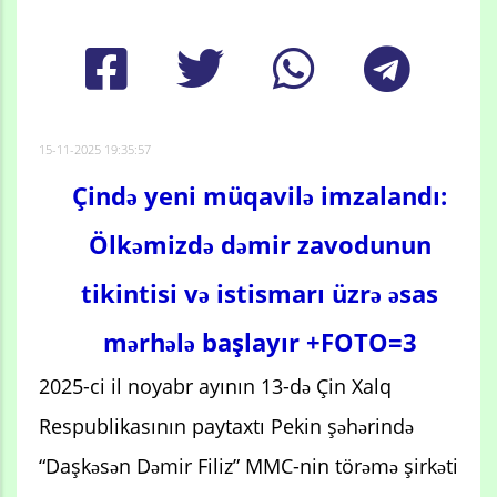
15-11-2025 19:35:57
Çində yeni müqavilə imzalandı:
Ölkəmizdə dəmir zavodunun
tikintisi və istismarı üzrə əsas
mərhələ başlayır +FOTO=3
2025-ci il noyabr ayının 13-də Çin Xalq
Respublikasının paytaxtı Pekin şəhərində
“Daşkəsən Dəmir Filiz” MMC-nin törəmə şirkəti