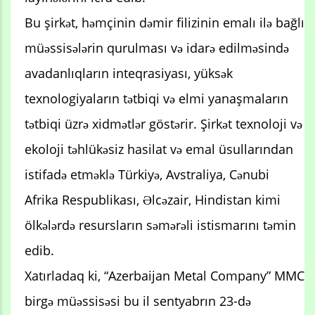
Bu şirkət, həmçinin dəmir filizinin emalı ilə bağlı
müəssisələrin qurulması və idarə edilməsində
avadanlıqların inteqrasiyası, yüksək
texnologiyaların tətbiqi və elmi yanaşmaların
tətbiqi üzrə xidmətlər göstərir. Şirkət texnoloji və
ekoloji təhlükəsiz hasilat və emal üsullarından
istifadə etməklə Türkiyə, Avstraliya, Cənubi
Afrika Respublikası, Əlcəzair, Hindistan kimi
ölkələrdə resursların səmərəli istismarını təmin
edib.
Xatırladaq ki, “Azerbaijan Metal Company” MMC
birgə müəssisəsi bu il sentyabrın 23-də