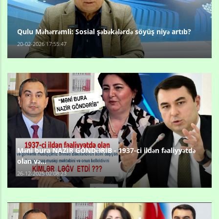
Qulu Məhərrəmli: Sosial şəbəkələrdə söyüş niyə artıb?
20-02-2026 17:55:47
Məni bura NAZİR GÖNDƏRİB - 1937-ci ildən fəaliyyətdə
olan və...
26-12-2025 02:08:23