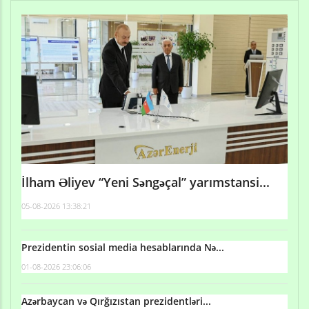
İlham Əliyev “Yeni Səngəçal” yarımstansi...
05-08-2026 13:38:21
Prezidentin sosial media hesablarında Nə...
01-08-2026 23:06:06
Azərbaycan və Qırğızıstan prezidentləri...