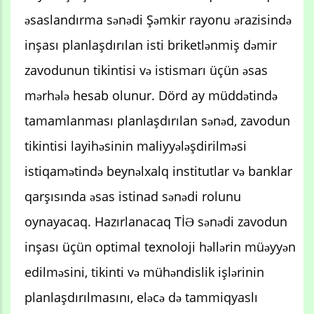
əsaslandırma sənədi Şəmkir rayonu ərazisində
inşası planlaşdırılan isti briketlənmiş dəmir
zavodunun tikintisi və istismarı üçün əsas
mərhələ hesab olunur. Dörd ay müddətində
tamamlanması planlaşdırılan sənəd, zavodun
tikintisi layihəsinin maliyyələşdirilməsi
istiqamətində beynəlxalq institutlar və banklar
qarşısında əsas istinad sənədi rolunu
oynayacaq. Hazırlanacaq TİƏ sənədi zavodun
inşası üçün optimal texnoloji həllərin müəyyən
edilməsini, tikinti və mühəndislik işlərinin
planlaşdırılmasını, eləcə də tammiqyaslı