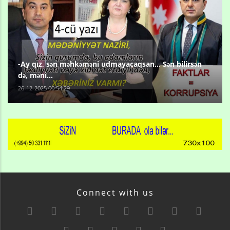
-Ay qız, sən məhkəməni udmayacaqsan... Sən bilirsən
də, məni...
26-12-2025 00:54:29
Connect with us