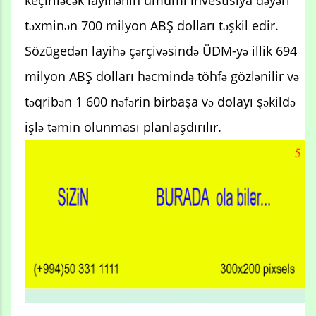
keçiriləcək layihənin ümumi investisiya dəyəri
təxminən 700 milyon ABŞ dolları təşkil edir.
Sözügedən layihə çərçivəsində ÜDM-yə illik 694
milyon ABŞ dolları həcmində töhfə gözlənilir və
təqribən 1 600 nəfərin birbaşa və dolayı şəkildə
işlə təmin olunması planlaşdırılır.