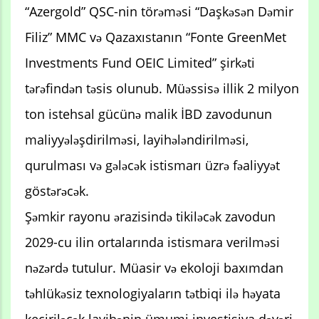
“Azergold” QSC-nin törəməsi “Daşkəsən Dəmir
Filiz” MMC və Qazaxıstanın “Fonte GreenMet
Investments Fund OEIC Limited” şirkəti
tərəfindən təsis olunub. Müəssisə illik 2 milyon
ton istehsal gücünə malik İBD zavodunun
maliyyələşdirilməsi, layihələndirilməsi,
qurulması və gələcək istismarı üzrə fəaliyyət
göstərəcək.
Şəmkir rayonu ərazisində tikiləcək zavodun
2029-cu ilin ortalarında istismara verilməsi
nəzərdə tutulur. Müasir və ekoloji baxımdan
təhlükəsiz texnologiyaların tətbiqi ilə həyata