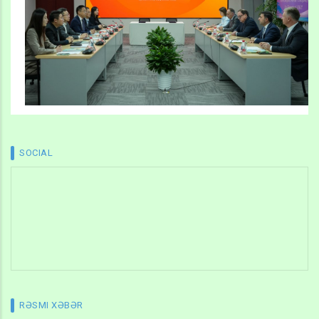
SOCIAL
RƏSMI XƏBƏR