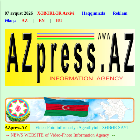
Skip
to
07 avqust 2026
XƏBƏRLƏR Arxivi
Haqqımızda
Reklam
main
|
|
Əlaqə
AZ
EN
RU
content
AZpress.AZ
- Video-Foto informasiya Agentliyinin XƏBƏR SAYTI
-- NEWS WEBSITE of Video-Photo Information Agency
--