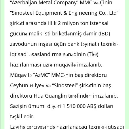
“Azerbaijan Metal Company” MMC və Çinin
“Sinosteel Equipment & Engineering Co., Ltd”
şirkəti arasında illik 2 milyon ton istehsal
gücünə malik isti briketlənmiş dəmir (İBD)
zavodunun inşası üçün bank təyinatlı texniki-
iqtisadi əsaslandırma sənədinin (TİƏ)
hazırlanması üzrə müqavilə imzalanıb.
Müqavilə “AzMC” MMC-nin baş direktoru
Ceyhun Əliyev və “Sinosteel” şirkətinin baş
direktoru Hua Guanglin tərəfindən imzalanıb.
Sazişin ümumi dəyəri 1 510 000 ABŞ dolları
təşkil edir.
Layihə çərçivəsində hazırlanacaq texniki-iqtisadi