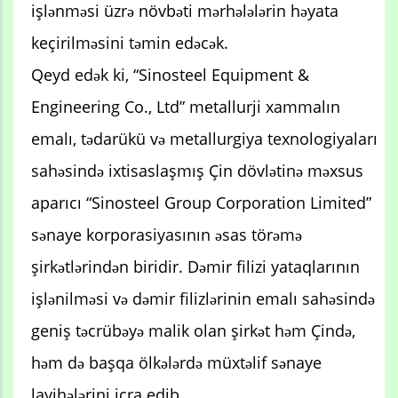
işlənməsi üzrə növbəti mərhələlərin həyata
keçirilməsini təmin edəcək.
Qeyd edək ki, “Sinosteel Equipment &
Engineering Co., Ltd” metallurji xammalın
emalı, tədarükü və metallurgiya texnologiyaları
sahəsində ixtisaslaşmış Çin dövlətinə məxsus
aparıcı “Sinosteel Group Corporation Limited”
sənaye korporasiyasının əsas törəmə
şirkətlərindən biridir. Dəmir filizi yataqlarının
işlənilməsi və dəmir filizlərinin emalı sahəsində
geniş təcrübəyə malik olan şirkət həm Çində,
həm də başqa ölkələrdə müxtəlif sənaye
layihələrini icra edib.