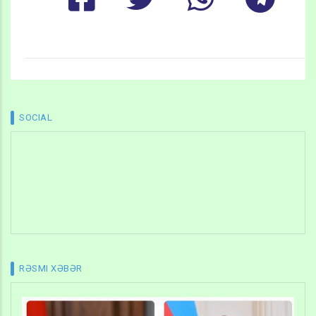
SOCIAL
RƏSMI XƏBƏR