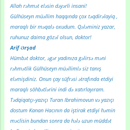
Allah rəhmət eləsin dəyərli insani!
Gülhüseyn müəllim haqqında çox təqdirəlayiq ,
maraqlı bir məqalə oxudum. Qələminiz yazar,
ruhunuz daima gözəl olsun, doktor!
Arif Ərşad
Hümbət doktor, əgər yadınıza gəlirsə məni
rəhmətlik Gülhüseyn müəllimlə siz tanış
eləmişdiniz. Onun çay süfrəsi ətrafında etdiyi
maraqlı söhbətlərini indi də xatırlayıram.
Tədqiqatçı-yazıçı Turan Ibrahimovun və yazıçı
dostum Kanan Hacının da iştirak etdiyi həmin
məclisin bundan sonra da hələ uzun müddət