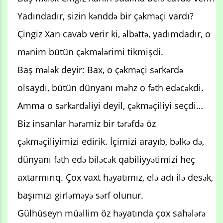
Yadındadır, sizin kənddə bir çəkməçi vardı?
Çingiz Xan cavab verir ki, əlbəttə, yadımdadır, o
mənim bütün çəkmələrimi tikmişdi.
Baş mələk deyir: Bax, o çəkməçi sərkərdə
olsaydı, bütün dünyanı məhz o fəth edəcəkdi.
Amma o sərkərdəliyi deyil, çəkməçiliyi seçdi…
Biz insanlar hərəmiz bir tərəfdə öz
çəkməçiliyimizi edirik. İçimizi arayıb, bəlkə də,
dünyanı fəth edə biləcək qabiliyyətimizi heç
axtarmırıq. Çox vaxt həyatımız, elə adı ilə desək,
başımızı girləməyə sərf olunur.
Gülhüseyn müəllim öz həyatında çox sahələrə