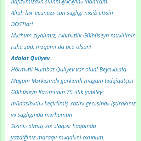
hafizəmizdən silinməyəcəyinə inanıram.
Allah hər üçünüzə can sağlığı nəsib eləsin
DOSTlar!
Mərhum ziyalımız, rəhmətlik Gülhüseyn müəllimin
ruhu şad, məqamı da uca olsun!
Adalat Quliyev
Hörmətli Humbat Quliyev var olun! Beynəlxalq
Muğam Mərkəzində görkəmli muğam tədqiqatçısı
Gülhüseyn Kazımlının 75 illik yubileyi
münasibətilə keçirilmiş xatirə gecəsində iştirakınız
və sağlığında mərhumun
Sizinlə olmuş sıx əlaqəsi haqqında
yazdığınız maraqlı məqaləni oxudum.