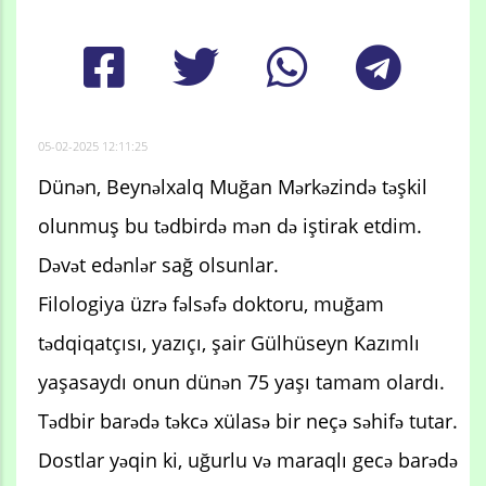
05-02-2025 12:11:25
Dünən, Beynəlxalq Muğan Mərkəzində təşkil
olunmuş bu tədbirdə mən də iştirak etdim.
Dəvət edənlər sağ olsunlar.
Filologiya üzrə fəlsəfə doktoru, muğam
tədqiqatçısı, yazıçı, şair Gülhüseyn Kazımlı
yaşasaydı onun dünən 75 yaşı tamam olardı.
Tədbir barədə təkcə xülasə bir neçə səhifə tutar.
Dostlar yəqin ki, uğurlu və maraqlı gecə barədə