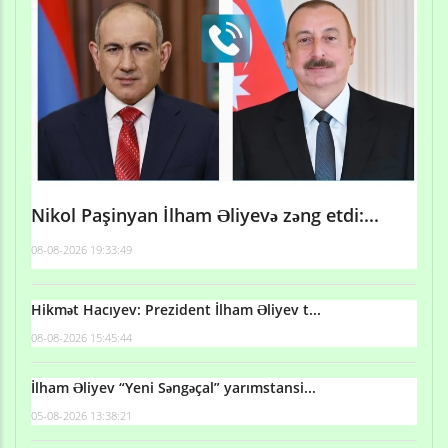
Nikol Paşinyan İlham Əliyevə zəng etdi:...
08-08-2026 19:33:49
Hikmət Hacıyev: Prezident İlham Əliyev t...
08-08-2026 15:45:44
İlham Əliyev “Yeni Səngəçal” yarımstansi...
05-08-2026 13:38:21