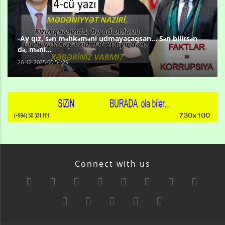
-Ay qız, sən məhkəməni udmayacaqsan... Sən bilirsən
də, məni...
26-12-2025 00:54:29
Connect with us