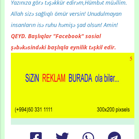
Yazınıza görə təşəkkür edirəm,Hümbət müəllim.
Allah sizə sağlıqlı ömür versin! Unudulmayan
insanların isə ruhu həmişə şad olsun! Amin!
QEYD. Başlıqlar "Facebook" sosial
şəbəkəsindəki başlıqla eynilik təşkil edir.