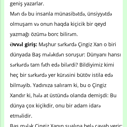
geniş yazarlar.
Mən də bu insanla münasibətdə, ünsiyyətdə
olmuşam və onun haqda kiçicik bir qeyd
yazmağı özümə borc bilirəm.
Əvvəl giriş:
Məşhur sərkərdə Çingiz Xan o biri
dünyada Baş mələkdən soruşur: Dünyanı hansı
sərkərdə tam fəth edə bilərdi? Bildiyimiz kimi
heç bir sərkərdə yer kürəsini bütöv istila edə
bilməyib. Yadınıza salıram ki, bu o Çingiz
Xandır ki, hələ at üstündə olanda demişdi: Bu
dünya çox kiçikdir, onu bir adam idarə
etməlidir.
Baş mələk Cingiz Xanın sualına belə cavab verir: