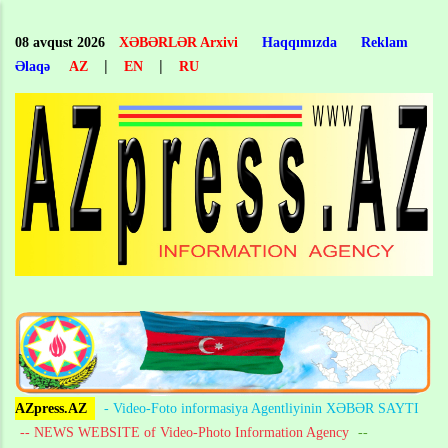
Skip
to
08 avqust 2026
XƏBƏRLƏR Arxivi
Haqqımızda
Reklam
main
|
|
Əlaqə
AZ
EN
RU
content
AZpress.AZ
- Video-Foto informasiya Agentliyinin XƏBƏR SAYTI
-- NEWS WEBSITE of Video-Photo Information Agency
--