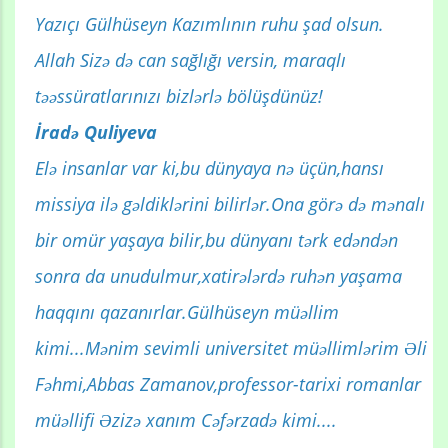
Yazıçı Gülhüseyn Kazımlının ruhu şad olsun.
Allah Sizə də can sağlığı versin, maraqlı
təəssüratlarınızı bizlərlə bölüşdünüz!
İradə Quliyeva
Elə insanlar var ki,bu dünyaya nə üçün,hansı
missiya ilə gəldiklərini bilirlər.Ona görə də mənalı
bir omür yaşaya bilir,bu dünyanı tərk edəndən
sonra da unudulmur,xatirələrdə ruhən yaşama
haqqını qazanırlar.Gülhüseyn müəllim
kimi...Mənim sevimli universitet müəllimlərim Əli
Fəhmi,Abbas Zamanov,professor-tarixi romanlar
müəllifi Əzizə xanım Cəfərzadə kimi....