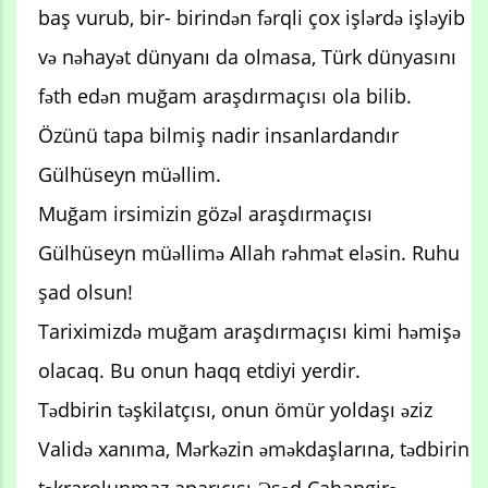
baş vurub, bir- birindən fərqli çox işlərdə işləyib
və nəhayət dünyanı da olmasa, Türk dünyasını
fəth edən muğam araşdırmaçısı ola bilib.
Özünü tapa bilmiş nadir insanlardandır
Gülhüseyn müəllim.
Muğam irsimizin gözəl araşdırmaçısı
Gülhüseyn müəllimə Allah rəhmət eləsin. Ruhu
şad olsun!
Tariximizdə muğam araşdırmaçısı kimi həmişə
olacaq. Bu onun haqq etdiyi yerdir.
Tədbirin təşkilatçısı, onun ömür yoldaşı əziz
Validə xanıma, Mərkəzin əməkdaşlarına, tədbirin