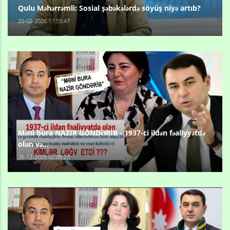
Qulu Məhərrəmli: Sosial şəbəkələrdə söyüş niyə artıb?
20-02-2026 17:55:47
Məni bura NAZİR GÖNDƏRİB - 1937-ci ildən fəaliyyətdə
olan və...
26-12-2025 02:08:23