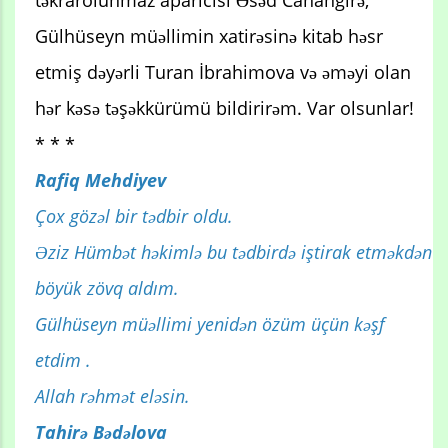
təkrarolunmaz aparıcısı Əsəd Cahangirə,
Gülhüseyn müəllimin xatirəsinə kitab həsr
etmiş dəyərli Turan İbrahimova və əməyi olan
hər kəsə təşəkkürümü bildirirəm. Var olsunlar!
* * *
Rafiq Mehdiyev
Çox gözəl bir tədbir oldu.
Əziz Hümbət həkimlə bu tədbirdə iştirak etməkdən
böyük zövq aldım.
Gülhüseyn müəllimi yenidən özüm üçün kəşf
etdim .
Allah rəhmət eləsin.
Tahirə Bədəlova