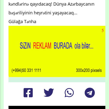
kəndlərinə qayıdacaq! Dünya Azərbaycanın
bəşəriliyinin heyrətini yaşayacaq...
Gülağa Tənha