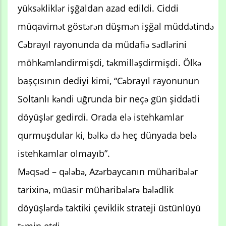
yüksəkliklər işğaldan azad edildi. Ciddi
müqavimət göstərən düşmən işğal müddətində
Cəbrayıl rayonunda da müdafiə sədlərini
möhkəmləndirmişdi, təkmilləşdirmişdi. Ölkə
başçısının dediyi kimi, “Cəbrayıl rayonunun
Soltanlı kəndi uğrunda bir neçə gün şiddətli
döyüşlər gedirdi. Orada elə istehkamlar
qurmuşdular ki, bəlkə də heç dünyada belə
istehkamlar olmayıb”.
Məqsəd – qələbə, Azərbaycanın müharibələr
tarixinə, müasir müharibələrə bələdlik
döyüşlərdə taktiki çeviklik strateji üstünlüyü
təmin etdi.