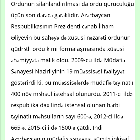
Ordunun silahlandırılması da ordu quruculuğu
üçün son dərəcə gərəklidir. Azərbaycan
Respublikasının Prezidenti cənab İlham
Əliyevin bu sahəyə də xüsusi nəzarəti ordunun
qüdrətli ordu kimi formalaşmasında xüsusi
əhəmiyyətə malik oldu. 2009-cu ildə Müdafiə
Sənayesi Nazirliyinin 19 müəssisəsi fəaliyyət
göstərirdi ki, bu müəssisələrdə müdafiə təyinatlı
400 növ məhsul istehsal olunurdu. 2011-ci ildə
respublika daxilində istehsal olunan hərbi
təyinatlı məhsulların sayı 600-ə, 2012-ci ildə
665-ə, 2015-ci ildə 1500-ə çatdı. İndi
Azərbaycanın müdafiə sənayesi sürətlə inkişaf