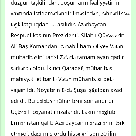
düzgün təşkilindən, qoşunların fəaliyyətinin
vaxtında istiqamətləndirilməsindən, rəhbərlik və
təşkilatçılıqdan, ... asılıdır. Azərbaycan
Respublikasının Prezidenti. Silahlı Qüvvələrin
Ali Baş Komandanı cənab İlham Əliyev Vətən
müharibəsini tarixi Zəfərlə tamamlayan qadir
sərkərdə oldu. İkinci Qarabağ müharibəsi,
mahiyyəti etibarilə Vətən müharibəsi belə
yaşanıldı. Noyabrın 8-də Şuşa işğaldan azad
edildi. Bu qələbə müharibəni sonlandırdı.
Üçtərəfli bəyanat imzalandı. Lakin məğlub
Ermənistan qalib Azərbaycanın ərazilərini tərk
etmədi, dağılmış ordu hissələri son 30 ilin