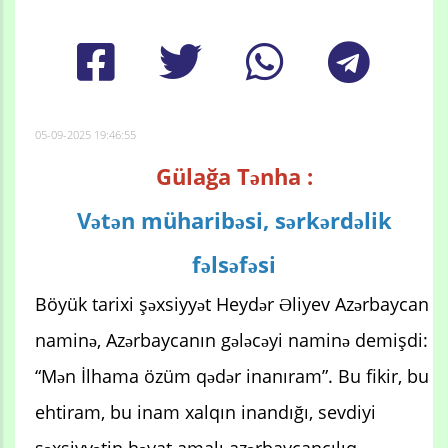
05-09-2025 19:46:55
Gülağa Tənha :
Vətən müharibəsi, sərkərdəlik
fəlsəfəsi
Böyük tarixi şəxsiyyət Heydər Əliyev Azərbaycan
naminə, Azərbaycanın gələcəyi naminə demişdi:
“Mən İlhama özüm qədər inanıram”. Bu fikir, bu
ehtiram, bu inam xalqın inandığı, sevdiyi