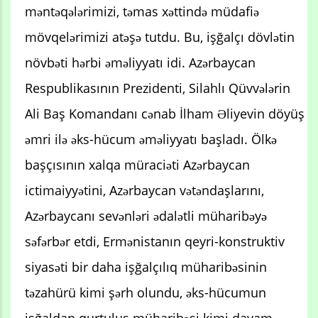
məntəqələrimizi, təmas xəttində müdafiə
mövqelərimizi atəşə tutdu. Bu, işğalçı dövlətin
növbəti hərbi əməliyyatı idi. Azərbaycan
Respublikasının Prezidenti, Silahlı Qüvvələrin
Ali Baş Komandanı cənab İlham Əliyevin döyüş
əmri ilə əks-hücum əməliyyatı başladı. Ölkə
başçısının xalqa müraciəti Azərbaycan
ictimaiyyətini, Azərbaycan vətəndaşlarını,
Azərbaycanı sevənləri ədalətli müharibəyə
səfərbər etdi, Ermənistanın qeyri-konstruktiv
siyasəti bir daha işğalçılıq müharibəsinin
təzahürü kimi şərh olundu, əks-hücumun
işğaldan qurtuluş müharibəsi kimi davam