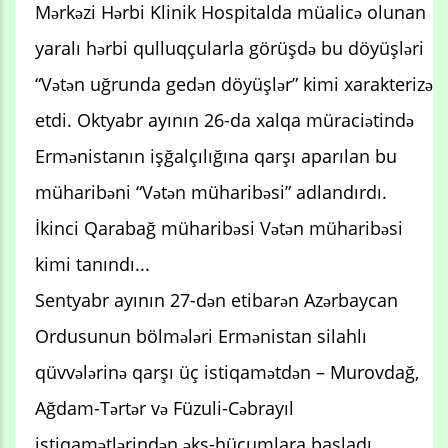
Mərkəzi Hərbi Klinik Hospitalda müalicə olunan
yaralı hərbi qulluqçularla görüşdə bu döyüşləri
“Vətən uğrunda gedən döyüşlər” kimi xarakterizə
etdi. Oktyabr ayının 26-da xalqa müraciətində
Ermənistanın işğalçılığına qarşı aparılan bu
müharibəni “Vətən müharibəsi” adlandırdı.
İkinci Qarabağ müharibəsi Vətən müharibəsi
kimi tanındı...
Sentyabr ayının 27-dən etibarən Azərbaycan
Ordusunun bölmələri Ermənistan silahlı
qüvvələrinə qarşı üç istiqamətdən – Murovdağ,
Ağdam-Tərtər və Füzuli-Cəbrayıl
istiqamətlərindən əks-hücumlara başladı.