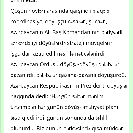
Qoşun növləri arasında qarşılıqlı əlaqələr,
koordinasiya, döyüşçü cəsarəti, şücaəti,
Azərbaycanın Ali Baş Komandanının qətiyyətli
sərkərdəliyi döyüşlərdə strateji mövqelərin
işğaldan azad edilməsi ilə nəticələnirdi,
Azərbaycan Ordusu döyüşə-döyüşə qələbələr
qazanırdı, qələbələr qazana-qazana döyüşürdü.
Azərbaycan Respublikasının Prezidenti döyüşlər
haqqında dedi: “Hər gün səhər mənim
tərəfimdən hər günün döyüş-əməliyyat planı
təsdiq edilirdi, günün sonunda da təhlil
olunurdu. Biz bunun nəticəsində qısa müddət