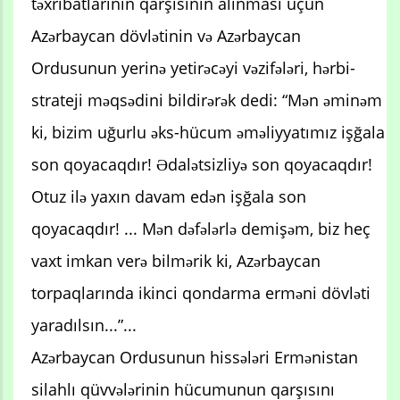
təxribatlarının qarşısının alınması üçün
Azərbaycan dövlətinin və Azərbaycan
Ordusunun yerinə yetirəcəyi vəzifələri, hərbi-
strateji məqsədini bildirərək dedi: “Mən əminəm
ki, bizim uğurlu əks-hücum əməliyyatımız işğala
son qoyacaqdır! Ədalətsizliyə son qoyacaqdır!
Otuz ilə yaxın davam edən işğala son
qoyacaqdır! ... Mən dəfələrlə demişəm, biz heç
vaxt imkan verə bilmərik ki, Azərbaycan
torpaqlarında ikinci qondarma erməni dövləti
yaradılsın...”...
Azərbaycan Ordusunun hissələri Ermənistan
silahlı qüvvələrinin hücumunun qarşısını