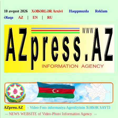
Skip
to
10 avqust 2026
XƏBƏRLƏR Arxivi
Haqqımızda
Reklam
main
|
|
Əlaqə
AZ
EN
RU
content
AZpress.AZ
- Video-Foto informasiya Agentliyinin XƏBƏR SAYTI
-- NEWS WEBSITE of Video-Photo Information Agency
--