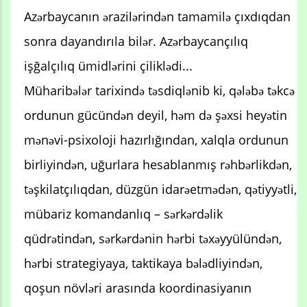
Azərbaycanın ərazilərindən tamamilə çıxdıqdan
sonra dayandırıla bilər. Azərbaycançılıq
işğalçılıq ümidlərini çiliklədi...
Müharibələr tarixində təsdiqlənib ki, qələbə təkcə
ordunun gücündən deyil, həm də şəxsi heyətin
mənəvi-psixoloji hazırlığından, xalqla ordunun
birliyindən, uğurlara hesablanmış rəhbərlikdən,
təşkilatçılıqdan, düzgün idarəetmədən, qətiyyətli,
mübariz komandanlıq – sərkərdəlik
qüdrətindən, sərkərdənin hərbi təxəyyülündən,
hərbi strategiyaya, taktikaya bələdliyindən,
qoşun növləri arasında koordinasiyanın