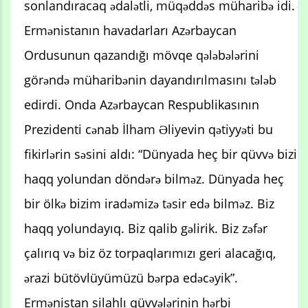
sonlandıracaq ədalətli, müqəddəs müharibə idi.
Ermənistanın havadarları Azərbaycan
Ordusunun qazandığı mövqe qələbələrini
görəndə müharibənin dayandırılmasını tələb
edirdi. Onda Azərbaycan Respublikasının
Prezidenti cənab İlham Əliyevin qətiyyəti bu
fikirlərin səsini aldı: “Dünyada heç bir qüvvə bizi
haqq yolundan döndərə bilməz. Dünyada heç
bir ölkə bizim iradəmizə təsir edə bilməz. Biz
haqq yolundayıq. Biz qalib gəlirik. Biz zəfər
çalırıq və biz öz torpaqlarımızı geri alacağıq,
ərazi bütövlüyümüzü bərpa edəcəyik”.
Ermənistan silahlı qüvvələrinin hərbi