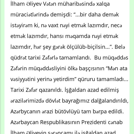
İlham Əliyev Vətən müharibəsində xalqa
müraciətlərində demişdi: “...bir daha demək
istəyirəm ki, nə vaxt nəyi etmək lazımdır, necə
etmək lazımdır, hansı məqamda nəyi etmək
lazımdır, hər şey gərək ölçülüb-biçilsin...”. Belə
qüdrət tarixi Zəfərlə tamamlandı. Bu müqəddəs
Zəfərin müqəddəsliyini ölkə başçısının “Mən ata
vəsiyyətini yerinə yetirdim” qüruru tamamladı...
Tarixi Zəfər qazanıldı. İşğaldan azad edilmiş
ərazilərimizdə dövlət bayrağımız dalğalandırıldı,
Azərbycanın ərazi bütövlüyü tam bərpa edildi.
Azərbaycan Respublikasının Prezidenti cənab
İlham Əliyevin sərəncamı ilə işğaldan azad