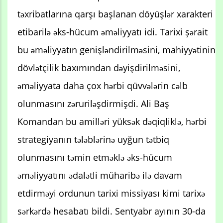
təxribatlarına qarşı başlanan döyüşlər xarakteri
etibarilə əks-hücum əməliyyatı idi. Tarixi şərait
bu əməliyyatın genişləndirilməsini, mahiyyətinin
dövlətçilik baxımından dəyişdirilməsini,
əməliyyata daha çox hərbi qüvvələrin cəlb
olunmasını zəruriləşdirmişdi. Ali Baş
Komandan bu amilləri yüksək dəqiqliklə, hərbi
strategiyanın tələblərinə uyğun tətbiq
olunmasını təmin etməklə əks-hücum
əməliyyatını ədalətli müharibə ilə davam
etdirməyi ordunun tarixi missiyası kimi tarixə
sərkərdə hesabatı bildi. Sentyabr ayının 30-da