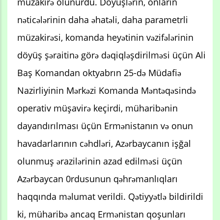
müzakirə olunurdu. Döyüşlərin, onların
nəticələrinin daha əhatəli, daha parametrli
müzakirəsi, komanda heyətinin vəzifələrinin
döyüş şəraitinə görə dəqiqləşdirilməsi üçün Ali
Baş Komandan oktyabrın 25-də Müdafiə
Nazirliyinin Mərkəzi Komanda Məntəqəsində
operativ müşavirə keçirdi, müharibənin
dayandırılması üçün Ermənistanın və onun
havadarlarının cəhdləri, Azərbaycanın işğal
olunmuş ərazilərinin azad edilməsi üçün
Azərbaycan 0rdusunun qəhrəmanlıqları
haqqında məlumat verildi. Qətiyyətlə bildirildi
ki, müharibə ancaq Ermənistan qoşunları