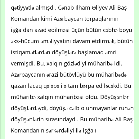
qətiyyətlə almışdı. Cənab İlham Əliyev Ali Baş
Komandan kimi Azərbaycan torpaqlarının
işğaldan azad edilməsi üçün bütün cəbhə boyu
əks-hücum əməliyyatını davam etdirmək, bütün
istiqamətlərdən döyüşlərə başlamaq əmri
vermişdi. Bu, xalqın gözlədiyi müharibə idi.
Azərbaycanın ərazi bütövlüyü bu müharibədə
qazanılacaq qələbə ilə tam bərpa ediləcəkdi. Bu
müharibə xalqın müharibəsi oldu. Döyüşənlər
döyüşlərdəydi, döyüşə cəlb olunmayanlar ruhən
döyüşənlərin sırasındaydı. Bu müharibə Ali Baş
Komandanın sərkərdəliyi ilə işğalı