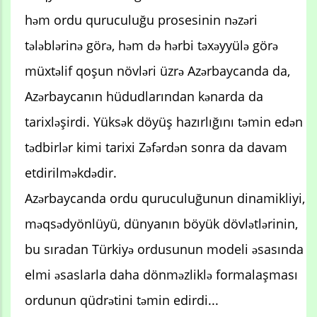
həm ordu quruculuğu prosesinin nəzəri
tələblərinə görə, həm də hərbi təxəyyülə görə
müxtəlif qoşun növləri üzrə Azərbaycanda da,
Azərbaycanın hüdudlarından kənarda da
tarixləşirdi. Yüksək döyüş hazırlığını təmin edən
tədbirlər kimi tarixi Zəfərdən sonra da davam
etdirilməkdədir.
Azərbaycanda ordu quruculuğunun dinamikliyi,
məqsədyönlüyü, dünyanın böyük dövlətlərinin,
bu sıradan Türkiyə ordusunun modeli əsasında
elmi əsaslarla daha dönməzliklə formalaşması
ordunun qüdrətini təmin edirdi...