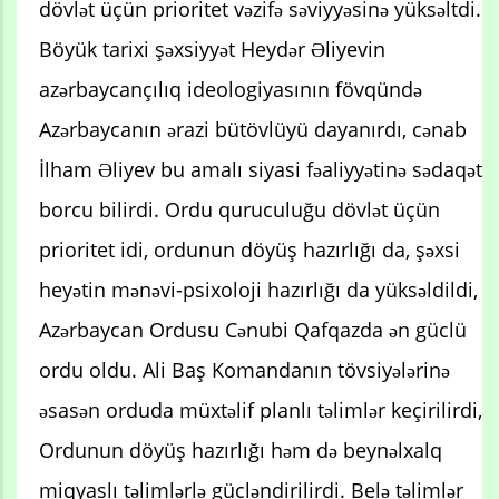
dövlət üçün prioritet vəzifə səviyyəsinə yüksəltdi.
Böyük tarixi şəxsiyyət Heydər Əliyevin
azərbaycançılıq ideologiyasının fövqündə
Azərbaycanın ərazi bütövlüyü dayanırdı, cənab
İlham Əliyev bu amalı siyasi fəaliyyətinə sədaqət
borcu bilirdi. Ordu quruculuğu dövlət üçün
prioritet idi, ordunun döyüş hazırlığı da, şəxsi
heyətin mənəvi-psixoloji hazırlığı da yüksəldildi,
Azərbaycan Ordusu Cənubi Qafqazda ən güclü
ordu oldu. Ali Baş Komandanın tövsiyələrinə
əsasən orduda müxtəlif planlı təlimlər keçirilirdi,
Ordunun döyüş hazırlığı həm də beynəlxalq
miqyaslı təlimlərlə gücləndirilirdi. Belə təlimlər