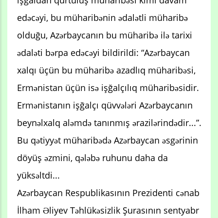
edəcəyi, bu müharibənin ədalətli müharibə
olduğu, Azərbaycanın bu müharibə ilə tarixi
ədaləti bərpa edəcəyi bildirildi: “Azərbaycan
xalqı üçün bu müharibə azadlıq müharibəsi,
Ermənistan üçün isə işğalçılıq müharibəsidir.
Ermənistanın işğalçı qüvvələri Azərbaycanın
beynəlxalq aləmdə tanınmış ərazilərindədir...”.
Bu qətiyyət müharibədə Azərbaycan əsgərinin
döyüş əzmini, qələbə ruhunu daha da
yüksəltdi...
Azərbaycan Respublikasının Prezidenti cənab
İlham Əliyev Təhlükəsizlik Şurasının sentyabr