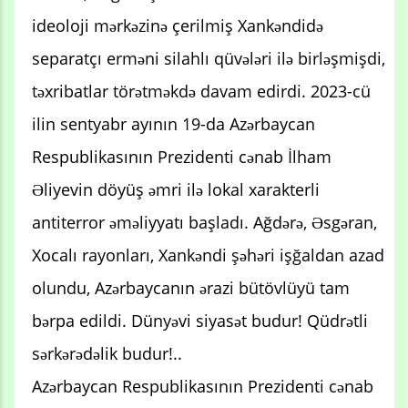
ideoloji mərkəzinə çerilmiş Xankəndidə
separatçı erməni silahlı qüvələri ilə birləşmişdi,
təxribatlar törətməkdə davam edirdi. 2023-cü
ilin sentyabr ayının 19-da Azərbaycan
Respublikasının Prezidenti cənab İlham
Əliyevin döyüş əmri ilə lokal xarakterli
antiterror əməliyyatı başladı. Ağdərə, Əsgəran,
Xocalı rayonları, Xankəndi şəhəri işğaldan azad
olundu, Azərbaycanın ərazi bütövlüyü tam
bərpa edildi. Dünyəvi siyasət budur! Qüdrətli
sərkərədəlik budur!..
Azərbaycan Respublikasının Prezidenti cənab