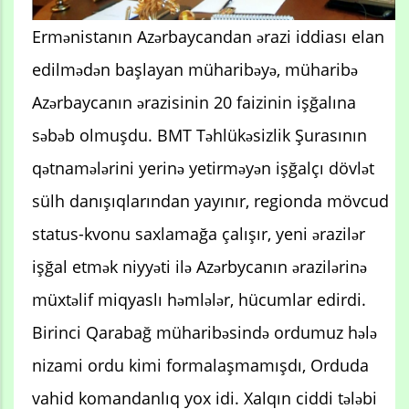
Ermənistanın Azərbaycandan ərazi iddiası elan
edilmədən başlayan müharibəyə, müharibə
Azərbaycanın ərazisinin 20 faizinin işğalına
səbəb olmuşdu. BMT Təhlükəsizlik Şurasının
qətnamələrini yerinə yetirməyən işğalçı dövlət
sülh danışıqlarından yayınır, regionda mövcud
status-kvonu saxlamağa çalışır, yeni ərazilər
işğal etmək niyyəti ilə Azərbycanın ərazilərinə
müxtəlif miqyaslı həmlələr, hücumlar edirdi.
Birinci Qarabağ müharibəsində ordumuz hələ
nizami ordu kimi formalaşmamışdı, Orduda
vahid komandanlıq yox idi. Xalqın ciddi tələbi