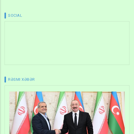
SOCIAL
RƏSMI XƏBƏR