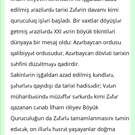
edilmiş ərazilərdə tarixi Zəfərin davamı kimi
quruculuq işləri başladı. Bir vaxtlar döyüşlər
getmiş ərazilərdə XXI əsrin böyük tikintiləri
dünyaya bir mesaj oldu: Azərbaycan ordusu
qalibiyyət ordusudur, Azərbaycan dövləti tarixin
səhfini düzəltməyə qadirdir.
Sakinlərin işğaldan azad edilmiş kəndlərə,
şəhərlərə qayıdışı da tarixi hadisədir; Vətən
müharibəsində müzəffər sərkərdə kimi Zəfər
qazanan cənab İlham Əliyev Böyük
Quruculuğun da Zəfərlə tamamlanmasını təmin
edəcək, on illərlə həsrət yaşayanlar doğma