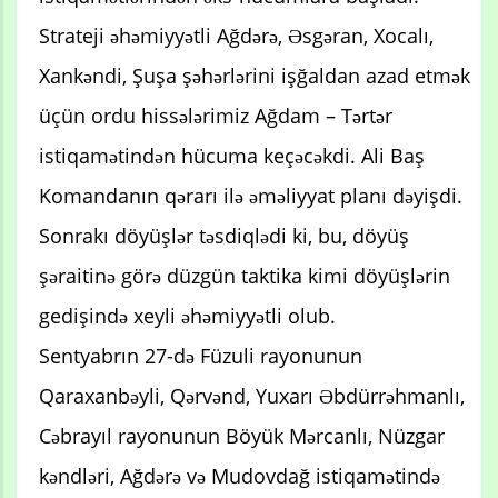
Strateji əhəmiyyətli Ağdərə, Əsgəran, Xocalı,
Xankəndi, Şuşa şəhərlərini işğaldan azad etmək
üçün ordu hissələrimiz Ağdam – Tərtər
istiqamətindən hücuma keçəcəkdi. Ali Baş
Komandanın qərarı ilə əməliyyat planı dəyişdi.
Sonrakı döyüşlər təsdiqlədi ki, bu, döyüş
şəraitinə görə düzgün taktika kimi döyüşlərin
gedişində xeyli əhəmiyyətli olub.
Sentyabrın 27-də Füzuli rayonunun
Qaraxanbəyli, Qərvənd, Yuxarı Əbdürrəhmanlı,
Cəbrayıl rayonunun Böyük Mərcanlı, Nüzgar
kəndləri, Ağdərə və Mudovdağ istiqamətində