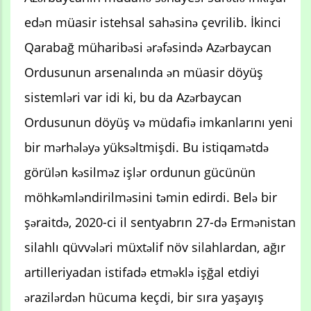
edən müasir istehsal sahəsinə çevrilib. İkinci
Qarabağ müharibəsi ərəfəsində Azərbaycan
Ordusunun arsenalında ən müasir döyüş
sistemləri var idi ki, bu da Azərbaycan
Ordusunun döyüş və müdafiə imkanlarını yeni
bir mərhələyə yüksəltmişdi. Bu istiqamətdə
görülən kəsilməz işlər ordunun gücünün
möhkəmləndirilməsini təmin edirdi. Belə bir
şəraitdə, 2020-ci il sentyabrın 27-də Ermənistan
silahlı qüvvələri müxtəlif növ silahlardan, ağır
artilleriyadan istifadə etməklə işğal etdiyi
ərazilərdən hücuma keçdi, bir sıra yaşayış