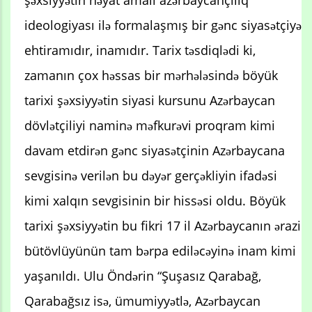
şəxsiyyətin həyat amalı azərbaycançılıq
ideologiyası ilə formalaşmış bir gənc siyasətçiyə
ehtiramıdır, inamıdır. Tarix təsdiqlədi ki,
zamanın çox həssas bir mərhələsində böyük
tarixi şəxsiyyətin siyasi kursunu Azərbaycan
dövlətçiliyi naminə məfkurəvi proqram kimi
davam etdirən gənc siyasətçinin Azərbaycana
sevgisinə verilən bu dəyər gerçəkliyin ifadəsi
kimi xalqın sevgisinin bir hissəsi oldu. Böyük
tarixi şəxsiyyətin bu fikri 17 il Azərbaycanın ərazi
bütövlüyünün tam bərpa ediləcəyinə inam kimi
yaşanıldı. Ulu Öndərin “Şuşasız Qarabağ,
Qarabağsız isə, ümumiyyətlə, Azərbaycan