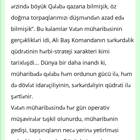
ərzində böyük Qələbə qazana bilmişik, öz
doğma torpaqlarımızı düşməndən azad edə
bilmişik”. Bu kəlamlar Vətən müharibəsinin
gerçəklikləri idi, Ali Baş Komandanın sərkərdəlik
qüdrətinin hərbi-strateji xarakteri kimi
tarixləşdi... Dünya bir daha inandı ki,
müharibədə qələbə həm ordunun gücü ilə, həm
də dövlət idarəçiliyinin, sərkərdəliyin qüdrəti ilə
şərtlənir.
Vətən müharibəsində hər gün operativ
müşavirələr təşkil olunurdu, müharibənin
gedişi, tapşırıqların necə yerinə yetirlməsi