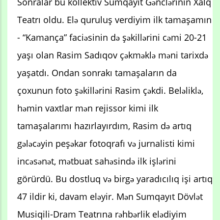
Sonralar bu kollektiv Sumqayıt Gənclərinin Xalq
Teatrı oldu. Elə quruluş verdiyim ilk tamaşamın
- “Kamança” faciəsinin də şəkillərini cəmi 20-21
yaşı olan Rasim Sadıqov çəkməklə məni tarixdə
yaşatdı. Ondan sonrakı tamaşaların da
çoxunun foto şəkillərini Rasim çəkdi. Beləliklə,
həmin vaxtlar mən rejissor kimi ilk
tamaşalarımı hazırlayırdım, Rasim də artıq
gələcəyin peşəkar fotoqrafı və jurnalisti kimi
incəsənət, mətbuat sahəsində ilk işlərini
görürdü. Bu dostluq və birgə yaradıcılıq işi artıq
47 ildir ki, davam eləyir. Mən Sumqayıt Dövlət
Musiqili-Dram Teatrına rəhbərlik elədiyim