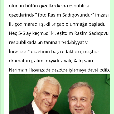
olunan bütün qəzetlərdə və respublika
qəzetlərində “ foto Rasim Sadıqovundur” imzası
ilə çox maraqlı şəkillər çap olunmağa başladı.
Heç 5-6 ay keçmədi ki, eşitdim Rasim Sadıqovu
respublikada ən tanınan “Ədəbiyyat və
İncəsənət” qəzetinin baş redaktoru, məşhur
dramaturq, alim, dəyərli ziyalı, Xalq şairi
Nəriman Həsənzadə qəzetdə işləməyə dəvət edib.