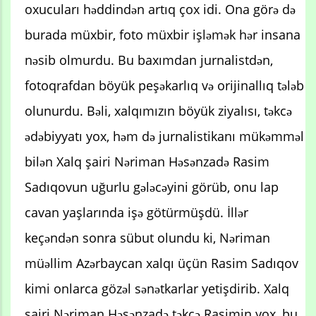
oxucuları həddindən artıq çox idi. Ona görə də
burada müxbir, foto müxbir işləmək hər insana
nəsib olmurdu. Bu baxımdan jurnalistdən,
fotoqrafdan böyük peşəkarlıq və orijinallıq tələb
olunurdu. Bəli, xalqımızın böyük ziyalısı, təkcə
ədəbiyyatı yox, həm də jurnalistikanı mükəmməl
bilən Xalq şairi Nəriman Həsənzadə Rasim
Sadıqovun uğurlu gələcəyini görüb, onu lap
cavan yaşlarında işə götürmüşdü. İllər
keçəndən sonra sübut olundu ki, Nəriman
müəllim Azərbaycan xalqı üçün Rasim Sadıqov
kimi onlarca gözəl sənətkarlar yetişdirib. Xalq
şairi Nəriman Həsənzadə təkcə Rasimin yox, bu