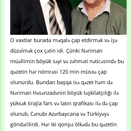
O vaxtlar burada məqalə çap etdirmək və işə
düzəlmək çox çətin idi. Çünki Nəriman
müəllimin böyük səyi və zəhməti nəticəsində bu
qəzetin hər nömrəsi 120 min müsxə çap
olunurdu. Bundan başqa isə qəzet həm də
Nəriman Həsənzadənin böyük təşkilatçılığı ilə
yüksək tirajla fars və latın qrafikası ilə də çap
olunub, Cənubi Azərbaycana və Türkiyəyə
göndərilirdi. Hər iki qonşu ölkədə bu qəzetin