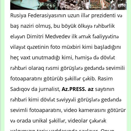
Rusiya Federasiyasının uzun illər prezidenti və
baş naziri olmuş, bu böyük ölkəyə rəhbərlik
eləyən Dimitri Medvedev ilk əmək fəaliyyətinə
vilayət qəzetinin foto müxbiri kimi başladığını
heç vaxt unutmadığı kimi, həmişə də dövlət
rəhbəri olaraq rəsmi görüşlərə gedəndə sevimili
fotoaparatını götürüb şəkillər çəkib. Rasim
Sadıqov da jurnalist,
Az.PRESS. az
saytının
rəhbəri kimi dövlət səviyyəli görüşlərə gedəndə
sevimli fotoaparatını, video kamerasını götürür
və orada unikal şəkillər, videolar çəkərək