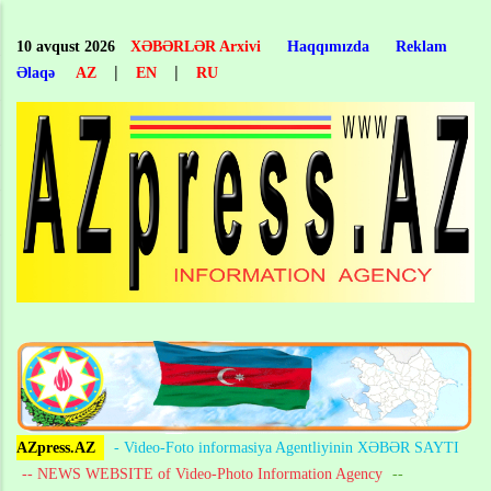
Skip
to
10 avqust 2026
XƏBƏRLƏR Arxivi
Haqqımızda
Reklam
main
|
|
Əlaqə
AZ
EN
RU
content
AZpress.AZ
- Video-Foto informasiya Agentliyinin XƏBƏR SAYTI
-- NEWS WEBSITE of Video-Photo Information Agency
--