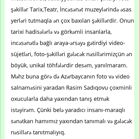
şəkillər Tarix,Teatr, İncəsənət muzeylərində əsas
yerləri tutmaqla ən çox baxılan şəkillərdir. Onun
tarixi hadisələrlə və görkəmli insanlarla,
incəsənətlə bağlı araya-ərsəyə gətirdiyi video-
süjetləri, foto-şəkilləri gələcək nəsillərimizçün ən
böyük, unikal töhfələrdir desəm, yanılmaram.
Məhz buna görə də Azərbaycanın foto və video
salnaməsini yaradan Rasim Sadıqovu çoxminli
oxucularla daha yaxından tanış etmək
istəyirəm. Çünki belə yaradıcı insanı-maraqlı
sənətkarı hamımız yaxından tanımalı və gələcək
nəsillərə tanıtmalıyıq.