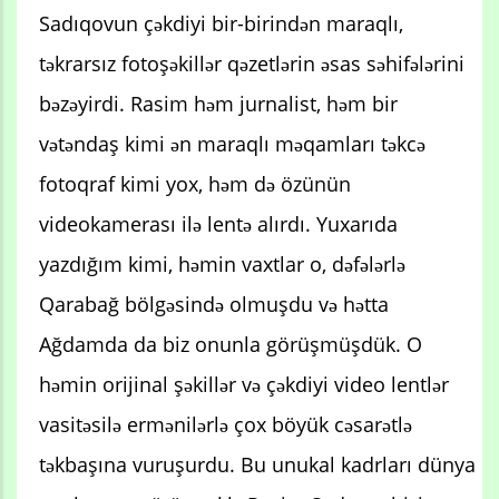
Sadıqovun çəkdiyi bir-birindən maraqlı,
təkrarsız fotoşəkillər qəzetlərin əsas səhifələrini
bəzəyirdi. Rasim həm jurnalist, həm bir
vətəndaş kimi ən maraqlı məqamları təkcə
fotoqraf kimi yox, həm də özünün
videokamerası ilə lentə alırdı. Yuxarıda
yazdığım kimi, həmin vaxtlar o, dəfələrlə
Qarabağ bölgəsində olmuşdu və hətta
Ağdamda da biz onunla görüşmüşdük. O
həmin orijinal şəkillər və çəkdiyi video lentlər
vasitəsilə ermənilərlə çox böyük cəsarətlə
təkbaşına vuruşurdu. Bu unukal kadrları dünya