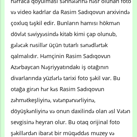
hərraca qoyulması səhnələrinə həsr olunan foto
və video kadrlar da Rasim Sadıqovun arxivində
çoxluq təşkil edir. Bunların hamısı hökmən
dövlət səviyyəsində kitab kimi çap olunub,
gələcək nəsillər üçün tutarlı sənədlərtək
qalmalıdır. Həmçinin Rasim Sadıqovun
Azərbaycan Nəşriyyatındakı iş otağının
divarlarında yüzlərlə tarixi foto şəkil var. Bu
otağa girən hər kəs Rasim Sadıqovun
zəhmətkeşliyinə, vətənpərvərliyinə,
döyüşkənliyinə və onun daxilində olan əsl Vətən
sevgisinə heyran olur. Bu otaq orijinal foto
şəkillərdən ibarət bir müqəddəs muzey və