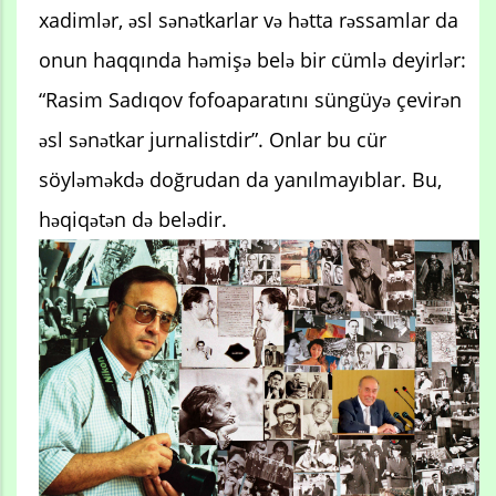
xadimlər, əsl sənətkarlar və hətta rəssamlar da
onun haqqında həmişə belə bir cümlə deyirlər:
“Rasim Sadıqov fofoaparatını süngüyə çevirən
əsl sənətkar jurnalistdir”. Onlar bu cür
söyləməkdə doğrudan da yanılmayıblar. Bu,
həqiqətən də belədir.