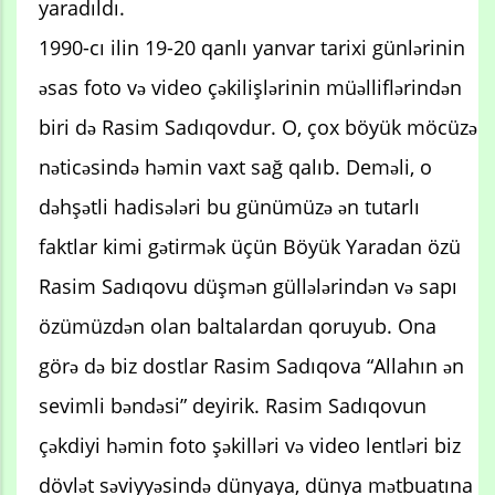
yaradıldı.
1990-cı ilin 19-20 qanlı yanvar tarixi günlərinin
əsas foto və video çəkilişlərinin müəlliflərindən
biri də Rasim Sadıqovdur. O, çox böyük möcüzə
nəticəsində həmin vaxt sağ qalıb. Deməli, o
dəhşətli hadisələri bu günümüzə ən tutarlı
faktlar kimi gətirmək üçün Böyük Yaradan özü
Rasim Sadıqovu düşmən güllələrindən və sapı
özümüzdən olan baltalardan qoruyub. Ona
görə də biz dostlar Rasim Sadıqova “Allahın ən
sevimli bəndəsi” deyirik. Rasim Sadıqovun
çəkdiyi həmin foto şəkilləri və video lentləri biz
dövlət səviyyəsində dünyaya, dünya mətbuatına