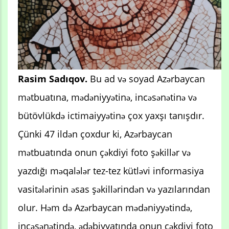
Rasim Sadıqov.
Bu ad və soyad Azərbaycan
mətbuatına, mədəniyyətinə, incəsənətinə və
bütövlükdə ictimaiyyətinə çox yaxşı tanışdır.
Çünki 47 ildən çoxdur ki, Azərbaycan
mətbuatında onun çəkdiyi foto şəkillər və
yazdığı məqalələr tez-tez kütləvi informasiya
vasitələrinin əsas şəkillərindən və yazılarından
olur. Həm də Azərbaycan mədəniyyətində,
incəsənətində, ədəbiyyatında onun çəkdiyi foto