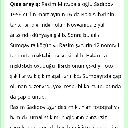
Qısa arayış:
Rasim Mirzəbala oğlu Sadıqov
1956-cı ilin mart ayının 16-da Bakı şəhərinin
tarixi kəndlərindən olan Novxanıda ziyalı
ailəsində dünyaya gəlib. Sonra bu ailə
Sumqayıta köçüb və Rasim şəhərin 12 nömrəli
tam orta məktəbində təhsil alıb. Hələ orta
məktəbdə oxuduğu illərdə onun çəkdiyi foto
şəkillər və kiçik məqalələr təkcə Sumqayıtda çap
olunan qəzetlərdə yox, respublika mətbuatında
da çap olunub.
Rasim Sadıqov əgər desəm ki, həm fotoqraf və
həm də jurnalist kimi həqiqətən bənzərsiz
sənətkardır, burada heç bir şişirtmə, mübaliğə