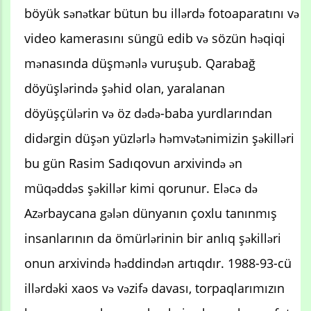
böyük sənətkar bütun bu illərdə fotoaparatını və
video kamerasını süngü edib və sözün həqiqi
mənasında düşmənlə vuruşub. Qarabağ
döyüşlərində şəhid olan, yaralanan
döyüşçülərin və öz dədə-baba yurdlarından
didərgin düşən yüzlərlə həmvətənimizin şəkilləri
bu gün Rasim Sadıqovun arxivində ən
müqəddəs şəkillər kimi qorunur. Eləcə də
Azərbaycana gələn dünyanın çoxlu tanınmış
insanlarının da ömürlərinin bir anlıq şəkilləri
onun arxivində həddindən artıqdır. 1988-93-cü
illərdəki xaos və vəzifə davası, torpaqlarımızın