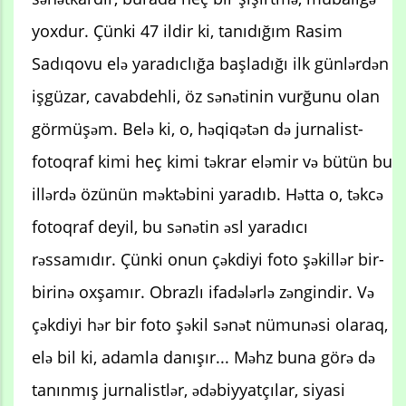
yoxdur. Çünki 47 ildir ki, tanıdığım Rasim
Sadıqovu elə yaradıclığa başladığı ilk günlərdən
işgüzar, cavabdehli, öz sənətinin vurğunu olan
görmüşəm. Belə ki, o, həqiqətən də jurnalist-
fotoqraf kimi heç kimi təkrar eləmir və bütün bu
illərdə özünün məktəbini yaradıb. Hətta o, təkcə
fotoqraf deyil, bu sənətin əsl yaradıcı
rəssamıdır. Çünki onun çəkdiyi foto şəkillər bir-
birinə oxşamır. Obrazlı ifadələrlə zəngindir. Və
çəkdiyi hər bir foto şəkil sənət nümunəsi olaraq,
elə bil ki, adamla danışır... Məhz buna görə də
tanınmış jurnalistlər, ədəbiyyatçılar, siyasi