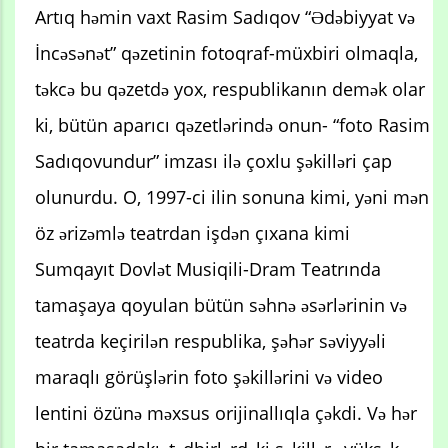
Artıq həmin vaxt Rasim Sadıqov “Ədəbiyyat və
İncəsənət” qəzetinin fotoqraf-müxbiri olmaqla,
təkcə bu qəzetdə yox, respublikanın demək olar
ki, bütün aparıcı qəzetlərində onun- “foto Rasim
Sadıqovundur” imzası ilə çoxlu şəkilləri çap
olunurdu. O, 1997-ci ilin sonuna kimi, yəni mən
öz ərizəmlə teatrdan işdən çıxana kimi
Sumqayıt Dovlət Musiqili-Dram Teatrında
tamaşaya qoyulan bütün səhnə əsərlərinin və
teatrda keçirilən respublika, şəhər səviyyəli
maraqlı görüşlərin foto şəkillərini və video
lentini özünə məxsus orijinallıqla çəkdi. Və hər