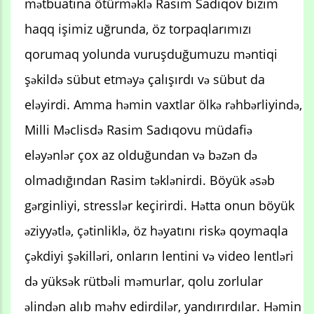
mətbuatına ötürməklə Rasim Sadıqov bizim
haqq işimiz uğrunda, öz torpaqlarımızı
qorumaq yolunda vuruşduğumuzu məntiqi
şəkildə sübut etməyə çalışırdı və sübut da
eləyirdi. Amma həmin vaxtlar ölkə rəhbərliyində,
Milli Məclisdə Rasim Sadıqovu müdafiə
eləyənlər çox az olduğundan və bəzən də
olmadığından Rasim təklənirdi. Böyük əsəb
gərginliyi, stresslər keçirirdi. Hətta onun böyük
əziyyətlə, çətinliklə, öz həyatını riskə qoymaqla
çəkdiyi şəkilləri, onların lentini və video lentləri
də yüksək rütbəli məmurlar, qolu zorlular
əlindən alıb məhv edirdilər, yandırırdılar. Həmin