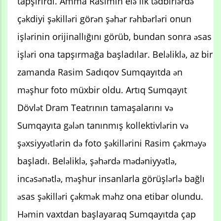
tapşırırdı. Amma Rasimin elə ilk tədbirlərdə
çəkdiyi şəkilləri görən şəhər rəhbərləri onun
işlərinin orijinallığını görüb, bundan sonra əsas
işləri ona tapşırmağa başladılar. Beləliklə, az bir
zamanda Rasim Sadıqov Sumqayıtda ən
məşhur foto müxbir oldu. Artıq Sumqayıt
Dövlət Dram Teatrının tamaşalarını və
Sumqayıta gələn tanınmış kollektivlərin və
şəxsiyyətlərin də foto şəkillərini Rasim çəkməyə
başladı. Beləliklə, şəhərdə mədəniyyətlə,
incəsənətlə, məşhur insanlarla görüşlərlə bağlı
əsas şəkilləri çəkmək məhz ona etibar olundu.
Həmin vaxtdan başlayaraq Sumqayıtda çap