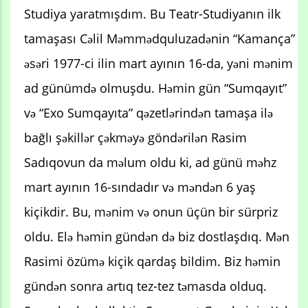
Studiya yaratmışdım. Bu Teatr-Studiyanın ilk
tamaşası Cəlil Məmmədquluzadənin “Kamança”
əsəri 1977-ci ilin mart ayının 16-da, yəni mənim
ad günümdə olmuşdu. Həmin gün “Sumqayıt”
və “Exo Sumqayıta” qəzetlərindən tamaşa ilə
bağlı şəkillər çəkməyə göndərilən Rasim
Sadıqovun da məlum oldu ki, ad günü məhz
mart ayının 16-sındadır və məndən 6 yaş
kiçikdir. Bu, mənim və onun üçün bir sürpriz
oldu. Elə həmin gündən də biz dostlaşdıq. Mən
Rasimi özümə kiçik qardaş bildim. Biz həmin
gündən sonra artıq tez-tez təmasda olduq.