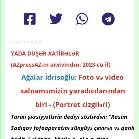
11-07-2025 19:31:09
YADA DÜŞƏR XATİRƏLƏR
(AZpressAZ-in arxivindən: 2023-cü il)
Ağalar İdrisoğlu:
Foto və video
salnaməmizin yaradıcılarından
biri -
(Portret cizgiləri)
Tarixi şəxsiyyətlərin dediyi sözlərdən: “Rasim
Sadıqov fofoaparatını süngüyə çevirən və qanlı
hadisələri tarixə köçürən əsl sənətkar-