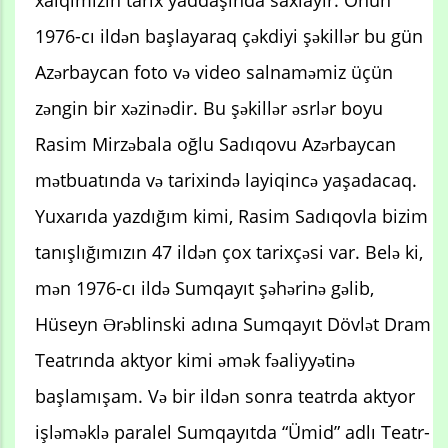
xalqımızın tarix yaddaşında saxlayır. Onun
1976-cı ildən başlayaraq çəkdiyi şəkillər bu gün
Azərbaycan foto və video salnaməmiz üçün
zəngin bir xəzinədir. Bu şəkillər əsrlər boyu
Rasim Mirzəbala oğlu Sadıqovu Azərbaycan
mətbuatında və tarixində layiqincə yaşadacaq.
Yuxarıda yazdığım kimi, Rasim Sadıqovla bizim
tanışlığımızın 47 ildən çox tarixçəsi var. Belə ki,
mən 1976-cı ildə Sumqayıt şəhərinə gəlib,
Hüseyn Ərəblinski adına Sumqayıt Dövlət Dram
Teatrında aktyor kimi əmək fəaliyyətinə
başlamışam. Və bir ildən sonra teatrda aktyor
işləməklə paralel Sumqayıtda “Ümid” adlı Teatr-