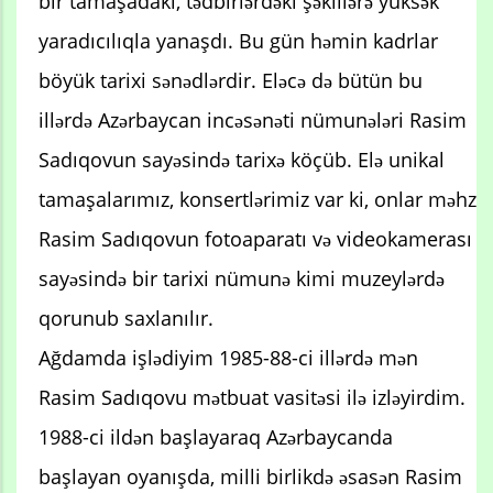
bir tamaşadakı, tədbirlərdəki şəkillərə yüksək
yaradıcılıqla yanaşdı. Bu gün həmin kadrlar
böyük tarixi sənədlərdir. Eləcə də bütün bu
illərdə Azərbaycan incəsənəti nümunələri Rasim
Sadıqovun sayəsində tarixə köçüb. Elə unikal
tamaşalarımız, konsertlərimiz var ki, onlar məhz
Rasim Sadıqovun fotoaparatı və videokamerası
sayəsində bir tarixi nümunə kimi muzeylərdə
qorunub saxlanılır.
Ağdamda işlədiyim 1985-88-ci illərdə mən
Rasim Sadıqovu mətbuat vasitəsi ilə izləyirdim.
1988-ci ildən başlayaraq Azərbaycanda
başlayan oyanışda, milli birlikdə əsasən Rasim