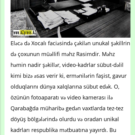
Eləcə də Xocalı faciəsində çəkilən unukal şəkillrin
də çoxunun müəllifi məhz Rasimdir. Məhz
həmin nadir şəkillər, video-kadrlar sübut-dəlil
kimi bizə əsas verir ki, ermənilərin faşist, gavur
olduqlarını dünya xalqlarına sübut edək. O,
özünün fotoaparatı və video kamerası ilə
Qarabağda müharibə gedən vaxtlarda tez-tez
döyüş bölgələrində olurdu və oradan unikal
kadrları respublika mətbuatına yayırdı. Bu