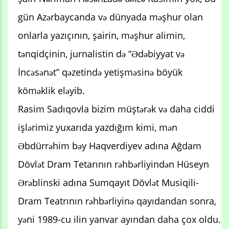
gün Azərbaycanda və dünyada məşhur olan
onlarla yazıçının, şairin, məşhur alimin,
tənqidçinin, jurnalistin də “Ədəbiyyat və
İncəsənət” qəzetində yetişməsinə böyük
köməklik eləyib.
Rasim Sadıqovla bizim müştərək və daha ciddi
işlərimiz yuxarıda yazdığım kimi, mən
Əbdürrəhim bəy Haqverdiyev adına Ağdam
Dövlət Dram Tetarının rəhbərliyindən Hüseyn
Ərəblinski adına Sumqayıt Dövlət Musiqili-
Dram Teatrının rəhbərliyinə qayıdandan sonra,
yəni 1989-cu ilin yanvar ayından daha çox oldu.