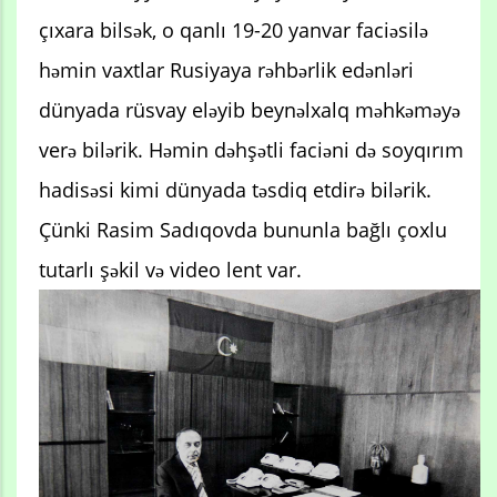
çıxara bilsək, o qanlı 19-20 yanvar faciəsilə
həmin vaxtlar Rusiyaya rəhbərlik edənləri
dünyada rüsvay eləyib beynəlxalq məhkəməyə
verə bilərik. Həmin dəhşətli faciəni də soyqırım
hadisəsi kimi dünyada təsdiq etdirə bilərik.
Çünki Rasim Sadıqovda bununla bağlı çoxlu
tutarlı şəkil və video lent var.