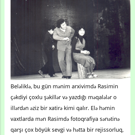
Beləliklə, bu gün mənim arxivimdə Rasimin
çəkdiyi çoxlu şəkillər və yazdığı məqalələr o
illərdən əziz bir xatirə kimi qalır. Elə həmin
vaxtlarda mən Rasimdə fotoqrafiya sənətinə
qarşı çox böyük sevgi və hətta bir rejissorluq,