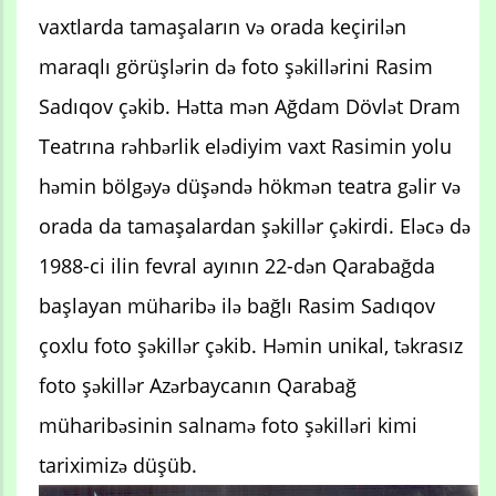
vaxtlarda tamaşaların və orada keçirilən
maraqlı görüşlərin də foto şəkillərini Rasim
Sadıqov çəkib. Hətta mən Ağdam Dövlət Dram
Teatrına rəhbərlik elədiyim vaxt Rasimin yolu
həmin bölgəyə düşəndə hökmən teatra gəlir və
orada da tamaşalardan şəkillər çəkirdi. Eləcə də
1988-ci ilin fevral ayının 22-dən Qarabağda
başlayan müharibə ilə bağlı Rasim Sadıqov
çoxlu foto şəkillər çəkib. Həmin unikal, təkrasız
foto şəkillər Azərbaycanın Qarabağ
müharibəsinin salnamə foto şəkilləri kimi
tariximizə düşüb.