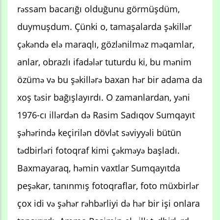
rəssam bacarığı olduğunu görmüşdüm,
duymuşdum. Çünki o, tamaşalarda şəkillər
çəkəndə elə maraqlı, gözlənilməz məqamlar,
anlar, obrazlı ifadələr tuturdu ki, bu mənim
özümə və bu şəkillərə baxan hər bir adama da
xoş təsir bağışlayırdı. O zamanlardan, yəni
1976-cı illərdən də Rasim Sadıqov Sumqayıt
şəhərində keçirilən dövlət səviyyəli bütün
tədbirləri fotoqraf kimi çəkməyə başladı.
Baxmayaraq, həmin vaxtlar Sumqayıtda
peşəkar, tanınmış fotoqraflar, foto müxbirlər
çox idi və şəhər rəhbərliyi də hər bir işi onlara