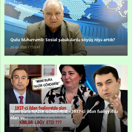
Qulu Məhərrəmli: Sosial şəbəkələrdə söyüş niyə artıb?
20-02-2026 17:55:47
Məni bura NAZİR GÖNDƏRİB - 1937-ci ildən fəaliyyətdə
olan və...
26-12-2025 02:08:23