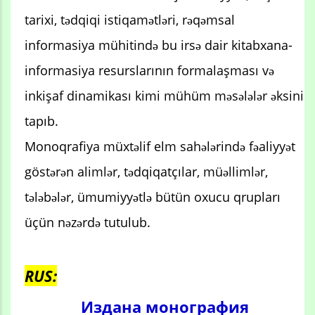
tarixi, tədqiqi istiqamətləri, rəqəmsal
informasiya mühitində bu irsə dair kitabxana-
informasiya resurslarının formalaşması və
inkişaf dinamikası kimi mühüm məsələlər əksini
tapıb.
Monoqrafiya müxtəlif elm sahələrində fəaliyyət
göstərən alimlər, tədqiqatçılar, müəllimlər,
tələbələr, ümumiyyətlə bütün oxucu qrupları
üçün nəzərdə tutulub.
RUS:
Издана монография