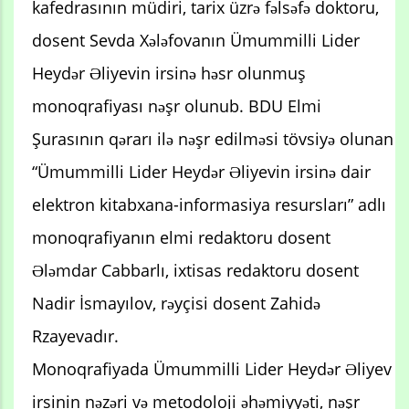
kafedrasının müdiri, tarix üzrə fəlsəfə doktoru,
dosent Sevda Xələfovanın Ümummilli Lider
Heydər Əliyevin irsinə həsr olunmuş
monoqrafiyası nəşr olunub. BDU Elmi
Şurasının qərarı ilə nəşr edilməsi tövsiyə olunan
“Ümummilli Lider Heydər Əliyevin irsinə dair
elektron kitabxana-informasiya resursları” adlı
monoqrafiyanın elmi redaktoru dosent
Ələmdar Cabbarlı, ixtisas redaktoru dosent
Nadir İsmayılov, rəyçisi dosent Zahidə
Rzayevadır.
Monoqrafiyada Ümummilli Lider Heydər Əliyev
irsinin nəzəri və metodoloji əhəmiyyəti, nəşr