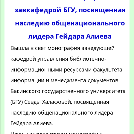
завкафедрой БГУ, посвященная
наследию общенационального
лидера Гейдара Алиева
Вышла в свет монография заведующей
кафедрой управления библиотечно-
информационными ресурсами факультета
информации и менеджмента документов
Бакинского государственного университета
(БГУ) Севды Халафовой, посвященная
наследию общенационального лидера
Гейдара Алиева.