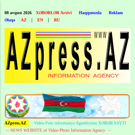
Skip
to
08 avqust 2026
XƏBƏRLƏR Arxivi
Haqqımızda
Reklam
main
|
|
Əlaqə
AZ
EN
RU
content
AZpress.AZ
- Video-Foto informasiya Agentliyinin XƏBƏR SAYTI
-- NEWS WEBSITE of Video-Photo Information Agency
--