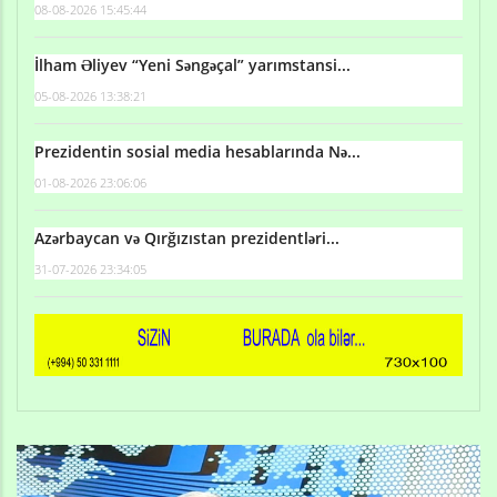
08-08-2026 15:45:44
İlham Əliyev “Yeni Səngəçal” yarımstansi...
05-08-2026 13:38:21
Prezidentin sosial media hesablarında Nə...
01-08-2026 23:06:06
Azərbaycan və Qırğızıstan prezidentləri...
31-07-2026 23:34:05