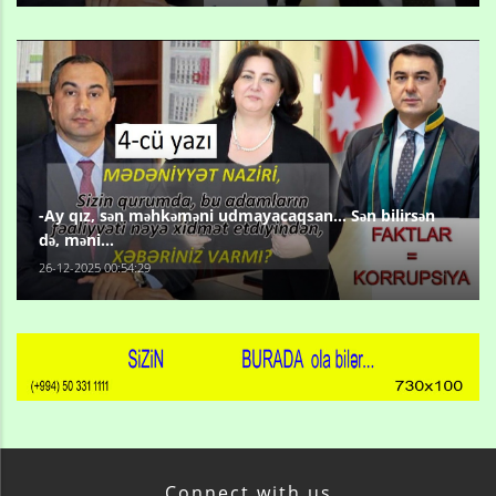
-Ay qız, sən məhkəməni udmayacaqsan... Sən bilirsən
də, məni...
26-12-2025 00:54:29
Connect with us