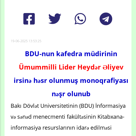
19-06-2025 13:53:25
BDU-nun kafedra müdirinin
Ümummilli Lider Heydər Əliyev
irsinə həsr olunmuş monoqrafiyası
nəşr olunub
Bakı Dövlət Universitetinin (BDU) İnformasiya
və sənəd menecmenti fakültəsinin Kitabxana-
informasiya resurslarının idarə edilməsi