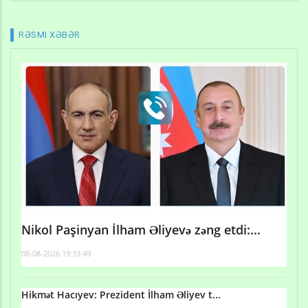
RƏSMI XƏBƏR
Nikol Paşinyan İlham Əliyevə zəng etdi:...
08-08-2026 19:33:49
Hikmət Hacıyev: Prezident İlham Əliyev t...