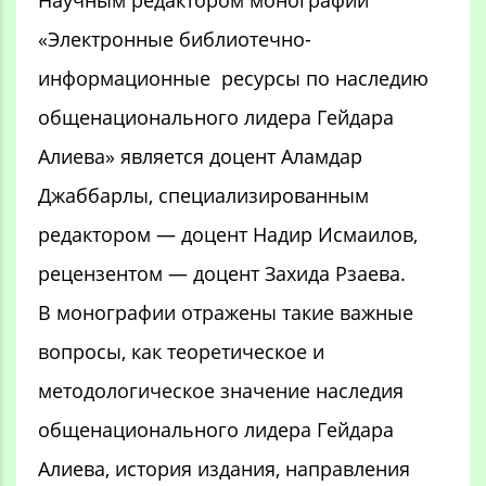
Научным редактором монографии
«Электронные библиотечно-
информационные ресурсы по наследию
общенационального лидера Гейдара
Алиева» является доцент Аламдар
Джаббарлы, специализированным
редактором — доцент Надир Исмаилов,
рецензентом — доцент Захида Рзаева.
В монографии отражены такие важные
вопросы, как теоретическое и
методологическое значение наследия
общенационального лидера Гейдара
Алиева, история издания, направления