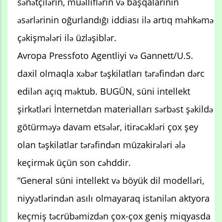
sənətçilərin, müəlliflərin və başqalarının
əsərlərinin oğurlandığı iddiası ilə artıq məhkəmə
çəkişmələri ilə üzləşiblər.
Avropa Pressfoto Agentliyi və Gannett/U.S.
daxil olmaqla xəbər təşkilatları tərəfindən dərc
edilən açıq məktub. BUGÜN, süni intellekt
şirkətləri İnternetdən materialları sərbəst şəkildə
götürməyə davam etsələr, itirəcəkləri çox şey
olan təşkilatlar tərəfindən müzakirələri ələ
keçirmək üçün son cəhddir.
“General süni intellekt və böyük dil modelləri,
niyyətlərindən asılı olmayaraq istənilən aktyora
keçmiş təcrübəmizdən çox-çox geniş miqyasda