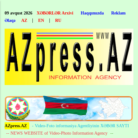
Skip
to
09 avqust 2026
XƏBƏRLƏR Arxivi
Haqqımızda
Reklam
main
|
|
Əlaqə
AZ
EN
RU
content
AZpress.AZ
- Video-Foto informasiya Agentliyinin XƏBƏR SAYTI
-- NEWS WEBSITE of Video-Photo Information Agency
--