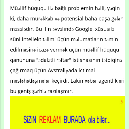
Müəllif hüququ ilə bağlı problemin həlli, yəqin
ki, daha mürəkkəb və potensial baha başa gələn
məsələdir. Bu ilin əvvəlində Google, xüsusilə
süni intellekt təlimi üçün məlumatların təmin
edilməsinə icazə vermək üçün müəllif hüququ
qanununa "ədalətli rəftar" istisnasının tətbiqinə
çağırmaq üçün Avstraliyada ictimai
məsləhətləşmələr keçirdi. Lakin xəbər agentlikləri
bu geniş şərhlə razılaşmır.