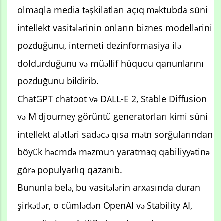
olmaqla media təşkilatları açıq məktubda süni
intellekt vasitələrinin onların biznes modellərini
pozduğunu, interneti dezinformasiya ilə
doldurduğunu və müəllif hüququ qanunlarını
pozduğunu bildirib.
ChatGPT chatbot və DALL-E 2, Stable Diffusion
və Midjourney görüntü generatorları kimi süni
intellekt alətləri sadəcə qısa mətn sorğularından
böyük həcmdə məzmun yaratmaq qabiliyyətinə
görə populyarlıq qazanıb.
Bununla belə, bu vasitələrin arxasında duran
şirkətlər, o cümlədən OpenAI və Stability AI,