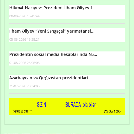
Hikmət Hacıyev: Prezident İlham Əliyev t...
08-08-2026 15:45:44
İlham Əliyev “Yeni Səngəçal” yarımstansi...
05-08-2026 13:38:21
Prezidentin sosial media hesablarında Nə...
01-08-2026 23:06:06
Azərbaycan və Qırğızıstan prezidentləri...
31-07-2026 23:34:05