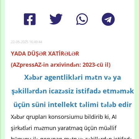
22-05-2025 16:49:44
YADA DÜŞƏR XATİRƏLƏR
(AZpressAZ-in arxivindən: 2023-cü il)
Xəbər agentlikləri mətn və ya
şəkillərdən icazəsiz istifadə etməmək
üçün süni intellekt təlimi tələb edir
Xəbər qrupları konsorsiumu bildirib ki, AI
şirkətləri məzmun yaratmaq üçün müəllif