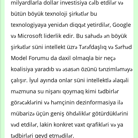
milyardlarla dollar investisiya cəlb etdilər və
bütün böyük texnoloji şirkətlər bu
texnologiyaya yenidən diqqət yetirdilər, Google
və Microsoft liderlik edir. Bu sahədə ən böyük
şirkətlər süni intellekt üzrə Tərəfdaşlıq və Sərhəd
Model Forumu da daxil olmaqla bir neçə
koalisiya yaradıb və əsasən özünü tənzimləməyə
çalışır. İyul ayında onlar süni intellektlə əlaqəli
məzmuna su nişanı qoymaq kimi tədbirlər
görəcəklərini və həmçinin dezinformasiya ilə
mübarizə üçün geniş öhdəliklər götürdüklərini
vəd etdilər, lakin konkret vaxt qrafikləri və ya
tədbirləri qeyd etmədilər.