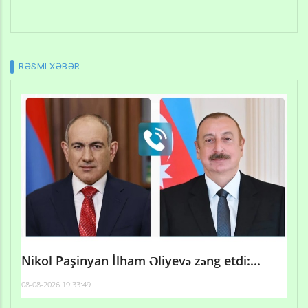
RƏSMI XƏBƏR
Nikol Paşinyan İlham Əliyevə zəng etdi:...
08-08-2026 19:33:49