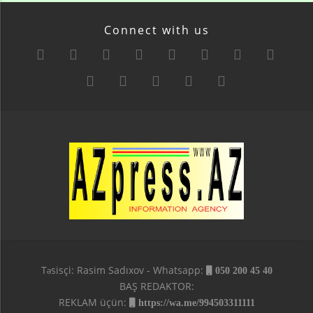
Connect with us
Təsisçi: Rasim Sadıxov - Whatsapp:
050 200 45 40
BAŞ REDAKTOR:
REKLAM üçün:
https://wa.me/994503311111