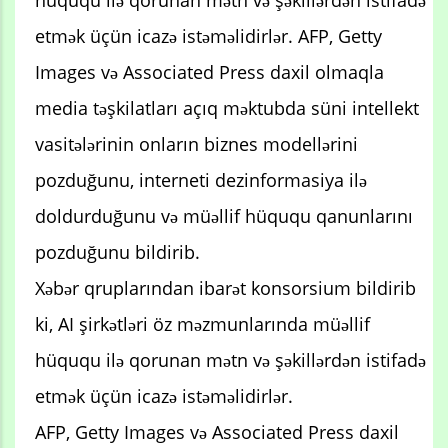
hüququ ilə qorunan mətn və şəkillərdən istifadə
etmək üçün icazə istəməlidirlər. AFP, Getty
Images və Associated Press daxil olmaqla
media təşkilatları açıq məktubda süni intellekt
vasitələrinin onların biznes modellərini
pozduğunu, interneti dezinformasiya ilə
doldurduğunu və müəllif hüququ qanunlarını
pozduğunu bildirib.
Xəbər qruplarından ibarət konsorsium bildirib
ki, AI şirkətləri öz məzmunlarında müəllif
hüququ ilə qorunan mətn və şəkillərdən istifadə
etmək üçün icazə istəməlidirlər.
AFP, Getty Images və Associated Press daxil