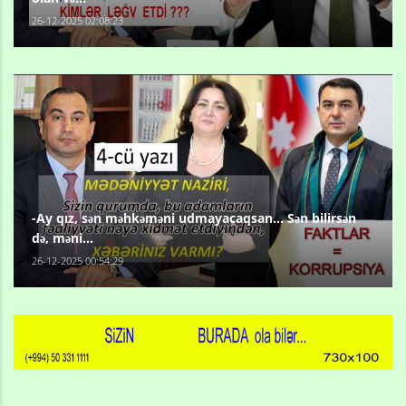
26-12-2025 02:08:23
-Ay qız, sən məhkəməni udmayacaqsan... Sən bilirsən
də, məni...
26-12-2025 00:54:29