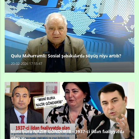
Qulu Məhərrəmli: Sosial şəbəkələrdə söyüş niyə artıb?
20-02-2026 17:55:47
Məni bura NAZİR GÖNDƏRİB - 1937-ci ildən fəaliyyətdə
olan və...