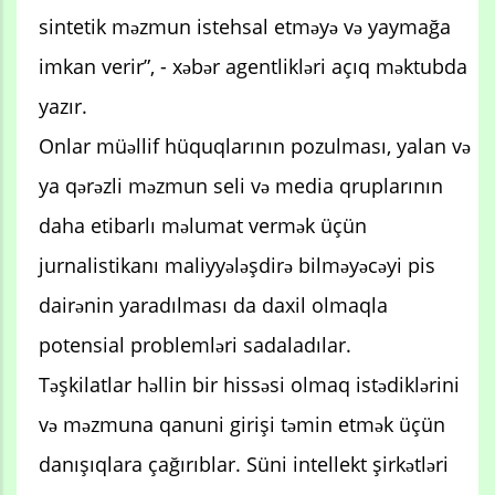
sintetik məzmun istehsal etməyə və yaymağa
imkan verir”, - xəbər agentlikləri açıq məktubda
yazır.
Onlar müəllif hüquqlarının pozulması, yalan və
ya qərəzli məzmun seli və media qruplarının
daha etibarlı məlumat vermək üçün
jurnalistikanı maliyyələşdirə bilməyəcəyi pis
dairənin yaradılması da daxil olmaqla
potensial problemləri sadaladılar.
Təşkilatlar həllin bir hissəsi olmaq istədiklərini
və məzmuna qanuni girişi təmin etmək üçün
danışıqlara çağırıblar. Süni intellekt şirkətləri