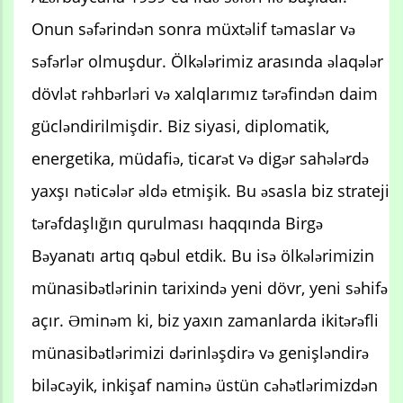
Onun səfərindən sonra müxtəlif təmaslar və
səfərlər olmuşdur. Ölkələrimiz arasında əlaqələr
dövlət rəhbərləri və xalqlarımız tərəfindən daim
gücləndirilmişdir. Biz siyasi, diplomatik,
energetika, müdafiə, ticarət və digər sahələrdə
yaxşı nəticələr əldə etmişik. Bu əsasla biz strateji
tərəfdaşlığın qurulması haqqında Birgə
Bəyanatı artıq qəbul etdik. Bu isə ölkələrimizin
münasibətlərinin tarixində yeni dövr, yeni səhifə
açır. Əminəm ki, biz yaxın zamanlarda ikitərəfli
münasibətlərimizi dərinləşdirə və genişləndirə
biləcəyik, inkişaf naminə üstün cəhətlərimizdən