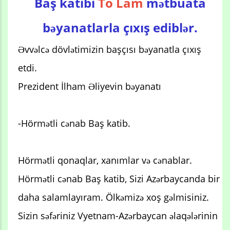
Baş katibi
To Lam
mətbuata
bəyanatlarla çıxış ediblər.
Əvvəlcə dövlətimizin başçısı bəyanatla çıxış
etdi.
Prezident İlham Əliyevin bəyanatı
-Hörmətli cənab Baş katib.
Hörmətli qonaqlar, xanımlar və cənablar.
Hörmətli cənab Baş katib, Sizi Azərbaycanda bir
daha salamlayıram. Ölkəmizə xoş gəlmisiniz.
Sizin səfəriniz Vyetnam-Azərbaycan əlaqələrinin