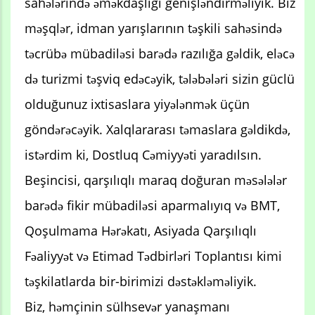
sahələrində əməkdaşlığı genişləndirməliyik. Biz
məşqlər, idman yarışlarının təşkili sahəsində
təcrübə mübadiləsi barədə razılığa gəldik, eləcə
də turizmi təşviq edəcəyik, tələbələri sizin güclü
olduğunuz ixtisaslara yiyələnmək üçün
göndərəcəyik. Xalqlararası təmaslara gəldikdə,
istərdim ki, Dostluq Cəmiyyəti yaradılsın.
Beşincisi, qarşılıqlı maraq doğuran məsələlər
barədə fikir mübadiləsi aparmalıyıq və BMT,
Qoşulmama Hərəkatı, Asiyada Qarşılıqlı
Fəaliyyət və Etimad Tədbirləri Toplantısı kimi
təşkilatlarda bir-birimizi dəstəkləməliyik.
Biz, həmçinin sülhsevər yanaşmanı