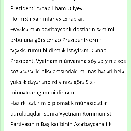
Prezidenti cənab İlham Əliyev.
Hörmətli xanımlar və cənablar.
Əvvəlcə mən azərbaycanlı dostların səmimi
qəbuluna görə cənab Prezidentə dərin
təşəkkürümü bildirmək istəyirəm. Cənab
Prezident, Vyetnamın ünvanına söylədiyiniz xoş
sözlərə və iki ölkə arasındakı münasibətləri belə
yüksək dəyərləndirdiyinizə görə Sizə
minnətdarlığımı bildirirəm.
Hazırkı səfərim diplomatik münasibətlər
qurulduqdan sonra Vyetnam Kommunist
Partiyasının Baş katibinin Azərbaycana ilk