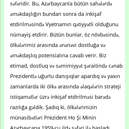
səfəridir. Bu, Azərbaycanla bütün sahələrdə
əməkdaşlığın bundan sonra da inkişaf
etdirilməsində Vyetnamın qətiyyətli olduğunu
nümayiş etdirir. Bütün bunlar, öz növbəsində,
ölkələrimiz arasında ənənəvi dostluğa və
əməkdaşlıq potensialına cavab verir. Biz
etimad, dostluq və səmimiyyət şəraitində cənab
Prezidentlə uğurlu danışıqlar apardıq və yaxın
zamanlarda iki ölkə arasında əlaqələrin strateji
istiqamətlər üzrə inkişaf etdirilməsi barədə
razılığa gəldik. Şadıq ki, ölkələrimizin
münasibətləri Prezident Ho Şi Minin
Azərbaycana 1959-cu ildə səfəri ilə başladı.