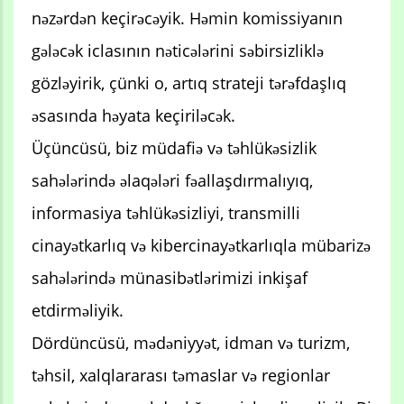
nəzərdən keçirəcəyik. Həmin komissiyanın
gələcək iclasının nəticələrini səbirsizliklə
gözləyirik, çünki o, artıq strateji tərəfdaşlıq
əsasında həyata keçiriləcək.
Üçüncüsü, biz müdafiə və təhlükəsizlik
sahələrində əlaqələri fəallaşdırmalıyıq,
informasiya təhlükəsizliyi, transmilli
cinayətkarlıq və kibercinayətkarlıqla mübarizə
sahələrində münasibətlərimizi inkişaf
etdirməliyik.
Dördüncüsü, mədəniyyət, idman və turizm,
təhsil, xalqlararası təmaslar və regionlar