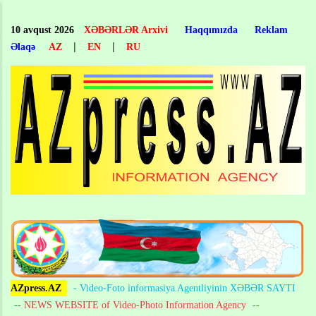
Skip
to
10 avqust 2026
XƏBƏRLƏR Arxivi
Haqqımızda
Reklam
main
|
|
Əlaqə
AZ
EN
RU
content
AZpress.AZ
- Video-Foto informasiya Agentliyinin XƏBƏR SAYTI
-- NEWS WEBSITE of Video-Photo Information Agency
--