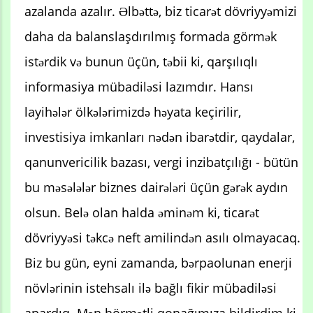
azalanda azalır. Əlbəttə, biz ticarət dövriyyəmizi
daha da balanslaşdırılmış formada görmək
istərdik və bunun üçün, təbii ki, qarşılıqlı
informasiya mübadiləsi lazımdır. Hansı
layihələr ölkələrimizdə həyata keçirilir,
investisiya imkanları nədən ibarətdir, qaydalar,
qanunvericilik bazası, vergi inzibatçılığı - bütün
bu məsələlər biznes dairələri üçün gərək aydın
olsun. Belə olan halda əminəm ki, ticarət
dövriyyəsi təkcə neft amilindən asılı olmayacaq.
Biz bu gün, eyni zamanda, bərpaolunan enerji
növlərinin istehsalı ilə bağlı fikir mübadiləsi