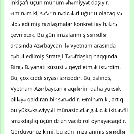
inkişafı üçün mühüm əhəmiyyət daşıyır.
Əminəm ki, səfərin nəticələri uğurlu olacaq və
əldə edilmiş razılaşmalar konkret layihələrə
çevriləcək. Bu gün imzalanmış sənədlər
arasında Azərbaycan ilə Vyetnam arasında
qəbul edilmiş Strateji Tərəfdaşlıq haqqında
Birgə Bəyanatı xüsusilə qeyd etmək istərdim.
Bu, çox ciddi siyasi sənəddir. Bu, əslində,
Vyetnam-Azərbaycan əlaqələrini daha yüksək
pilləyə qaldıran bir sənəddir. Əminəm ki, artıq
bu yüksəksəviyyəli münasibətlər gələcək ikitərəfli
əməkdaşlıq üçün də ən vacib rol oynayacaqdır.
Gördüyünüz kimi, bu gün imzalanmış sənədlər