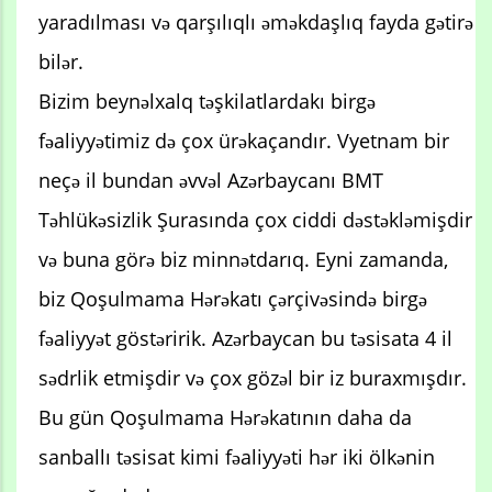
yaradılması və qarşılıqlı əməkdaşlıq fayda gətirə
bilər.
Bizim beynəlxalq təşkilatlardakı birgə
fəaliyyətimiz də çox ürəkaçandır. Vyetnam bir
neçə il bundan əvvəl Azərbaycanı BMT
Təhlükəsizlik Şurasında çox ciddi dəstəkləmişdir
və buna görə biz minnətdarıq. Eyni zamanda,
biz Qoşulmama Hərəkatı çərçivəsində birgə
fəaliyyət göstəririk. Azərbaycan bu təsisata 4 il
sədrlik etmişdir və çox gözəl bir iz buraxmışdır.
Bu gün Qoşulmama Hərəkatının daha da
sanballı təsisat kimi fəaliyyəti hər iki ölkənin