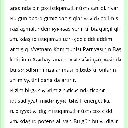
arasında bir çox istiqamətlər üzrə sənədlər var.
Bu gün apardığımız danışıqlar və əldə edilmiş
razılaşmalar deməyə əsas verir ki, biz qarşılıqlı
əməkdaşlıq istiqaməti üzrə çox ciddi addım
atmışıq. Vyetnam Kommunist Partiyasının Baş
katibinin Azərbaycana dövlət səfəri çərçivəsində
bu sənədlərin imzalanması, əlbəttə ki, onların
əhəmiyyətini daha da artırır.
Bizim birgə səylərimiz nəticəsində ticarət,
iqtisadiyyat, mədəniyyət, təhsil, energetika,
nəqliyyat və digər istiqamətlər üzrə çox ciddi
əməkdaşlıq potensialı var. Bu gün bu və digər