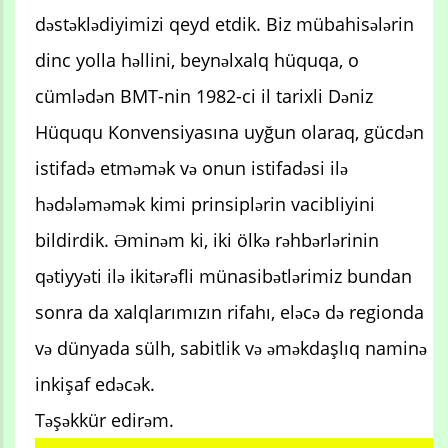
dəstəklədiyimizi qeyd etdik. Biz mübahisələrin
dinc yolla həllini, beynəlxalq hüquqa, o
cümlədən BMT-nin 1982-ci il tarixli Dəniz
Hüququ Konvensiyasına uyğun olaraq, gücdən
istifadə etməmək və onun istifadəsi ilə
hədələməmək kimi prinsiplərin vacibliyini
bildirdik. Əminəm ki, iki ölkə rəhbərlərinin
qətiyyəti ilə ikitərəfli münasibətlərimiz bundan
sonra da xalqlarımızın rifahı, eləcə də regionda
və dünyada sülh, sabitlik və əməkdaşlıq naminə
inkişaf edəcək.
Təşəkkür edirəm.