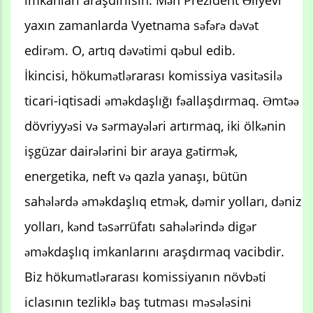
imkanları araşdırılsın. Mən Prezident Əliyevi
yaxın zamanlarda Vyetnama səfərə dəvət
edirəm. O, artıq dəvətimi qəbul edib.
İkincisi, hökumətlərarası komissiya vasitəsilə
ticari-iqtisadi əməkdaşlığı fəallaşdırmaq. Əmtəə
dövriyyəsi və sərmayələri artırmaq, iki ölkənin
işgüzar dairələrini bir araya gətirmək,
energetika, neft və qazla yanaşı, bütün
sahələrdə əməkdaşlıq etmək, dəmir yolları, dəniz
yolları, kənd təsərrüfatı sahələrində digər
əməkdaşlıq imkanlarını araşdırmaq vacibdir.
Biz hökumətlərarası komissiyanın növbəti
iclasının tezliklə baş tutması məsələsini