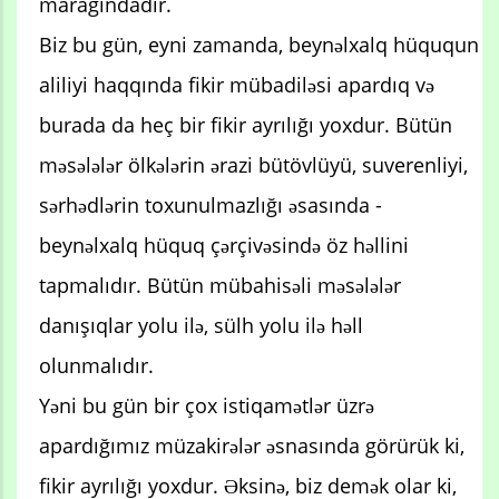
marağındadır.
Biz bu gün, eyni zamanda, beynəlxalq hüququn
aliliyi haqqında fikir mübadiləsi apardıq və
burada da heç bir fikir ayrılığı yoxdur. Bütün
məsələlər ölkələrin ərazi bütövlüyü, suverenliyi,
sərhədlərin toxunulmazlığı əsasında -
beynəlxalq hüquq çərçivəsində öz həllini
tapmalıdır. Bütün mübahisəli məsələlər
danışıqlar yolu ilə, sülh yolu ilə həll
olunmalıdır.
Yəni bu gün bir çox istiqamətlər üzrə
apardığımız müzakirələr əsnasında görürük ki,
fikir ayrılığı yoxdur. Əksinə, biz demək olar ki,