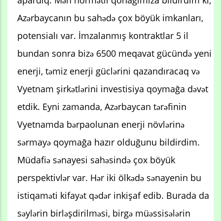
apardıq. Mən hörmətli qonağımıza bildirdim ki,
Azərbaycanın bu sahədə çox böyük imkanları,
potensialı var. İmzalanmış kontraktlar 5 il
bundan sonra bizə 6500 meqavat gücündə yeni
enerji, təmiz enerji güclərini qazandıracaq və
Vyetnam şirkətlərini investisiya qoymağa dəvət
etdik. Eyni zamanda, Azərbaycan tərəfinin
Vyetnamda bərpaolunan enerji növlərinə
sərmayə qoymağa hazır olduğunu bildirdim.
Müdafiə sənayesi sahəsində çox böyük
perspektivlər var. Hər iki ölkədə sənayenin bu
istiqaməti kifayət qədər inkişaf edib. Burada da
səylərin birləşdirilməsi, birgə müəssisələrin