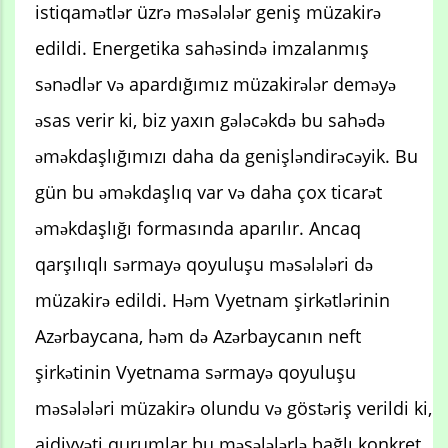
istiqamətlər üzrə məsələlər geniş müzakirə
edildi. Energetika sahəsində imzalanmış
sənədlər və apardığımız müzakirələr deməyə
əsas verir ki, biz yaxın gələcəkdə bu sahədə
əməkdaşlığımızı daha da genişləndirəcəyik. Bu
gün bu əməkdaşlıq var və daha çox ticarət
əməkdaşlığı formasında aparılır. Ancaq
qarşılıqlı sərmayə qoyuluşu məsələləri də
müzakirə edildi. Həm Vyetnam şirkətlərinin
Azərbaycana, həm də Azərbaycanın neft
şirkətinin Vyetnama sərmayə qoyuluşu
məsələləri müzakirə olundu və göstəriş verildi ki,
aidiyyəti qurumlar bu məsələlərlə bağlı konkret