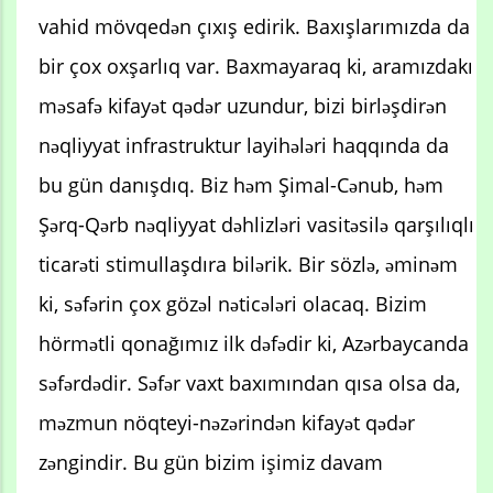
vahid mövqedən çıxış edirik. Baxışlarımızda da
bir çox oxşarlıq var. Baxmayaraq ki, aramızdakı
məsafə kifayət qədər uzundur, bizi birləşdirən
nəqliyyat infrastruktur layihələri haqqında da
bu gün danışdıq. Biz həm Şimal-Cənub, həm
Şərq-Qərb nəqliyyat dəhlizləri vasitəsilə qarşılıqlı
ticarəti stimullaşdıra bilərik. Bir sözlə, əminəm
ki, səfərin çox gözəl nəticələri olacaq. Bizim
hörmətli qonağımız ilk dəfədir ki, Azərbaycanda
səfərdədir. Səfər vaxt baxımından qısa olsa da,
məzmun nöqteyi-nəzərindən kifayət qədər
zəngindir. Bu gün bizim işimiz davam