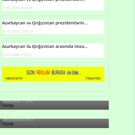
31-07-2026 23:34:05
Azərbaycan və Qırğızıstan prezidentlərin...
31-07-2026 22:40:10
Azərbaycan ilə Qırğızıstan arasında imza...
31-07-2026 21:05:21
Qulu Məhərrəmli: Sosial şəbəkələrdə söyüş niyə
artıb?
20-02-2026 17:55:47
Məni bura NAZİR GÖNDƏRİB - 1937-ci ildən
fəaliyyətdə olan və...
26-12-2025 02:08:23
-Ay qız, sən məhkəməni udmayacaqsan... Sən
bilirsən də, məni...