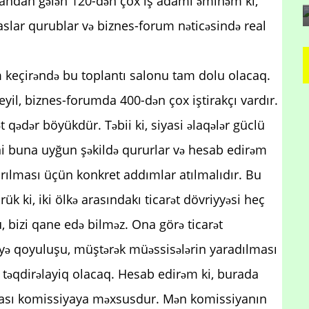
randan gələn 120-dən çox iş adamı əminəm ki,
aslar qurublar və biznes-forum nəticəsində real
 keçirəndə bu toplantı salonu tam dolu olacaq.
yil, biznes-forumda 400-dən çox iştirakçı vardır.
t qədər böyükdür. Təbii ki, siyasi əlaqələr güclü
rini buna uyğun şəkildə qururlar və hesab edirəm
rtırılması üçün konkret addımlar atılmalıdır. Bu
ük ki, iki ölkə arasındakı ticarət dövriyyəsi heç
u, bizi qane edə bilməz. Ona görə ticarət
mayə qoyuluşu, müştərək müəssisələrin yaradılması
i, təqdirəlayiq olacaq. Hesab edirəm ki, burada
arası komissiyaya məxsusdur. Mən komissiyanın