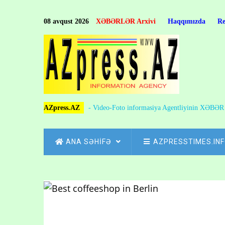
Skip
to
08 avqust 2026
XƏBƏRLƏR Arxivi
Haqqımızda
R
main
content
AZpress.AZ
- Video-Foto informasiya Agentliyinin XƏBƏ
MAIN
ANA SƏHİFƏ
AZPRESSTIMES.IN
NAVIGATION
Skip
to
Breadcrumb
main
content