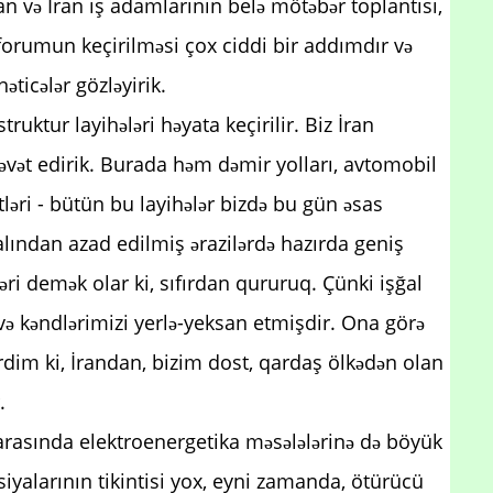
n və İran iş adamlarının belə mötəbər toplantısı,
s-forumun keçirilməsi çox ciddi bir addımdır və
əticələr gözləyirik.
truktur layihələri həyata keçirilir. Biz İran
 dəvət edirik. Burada həm dəmir yolları, avtomobil
tləri - bütün bu layihələr bizdə bu gün əsas
lından azad edilmiş ərazilərdə hazırda geniş
ləri demək olar ki, sıfırdan qururuq. Çünki işğal
ə kəndlərimizi yerlə-yeksan etmişdir. Ona görə
ərdim ki, İrandan, bizim dost, qardaş ölkədən olan
.
arasında elektroenergetika məsələlərinə də böyük
siyalarının tikintisi yox, eyni zamanda, ötürücü