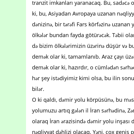
tranzit imkanları yaranacaq. Bu, sadəcə o
ki, bu, Asiyadan Avropaya uzanan nəqliyyat
dənizinə, bir tərəfi Fars körfəzinə uzanan 
ölkələr bundan fayda götürəcək. Təbii ola
də bizim ölkələrimizin üzərinə düşür və b
demək olar ki, tamamlanıb. Araz çayı üzə
demək olar ki, hazırdır, o cümlədən sərhə
hər şey istədiyimiz kimi olsa, bu ilin so
bilər.
O ki qaldı, dəmir yolu körpüsünə, bu mə
yolumuzu artıq gələn il İran sərhədinə, Zə
olaraq İran ərazisində dəmir yolu inşası
nəqliyyat dəhlizi olacaq. Yəni, çox geniş 