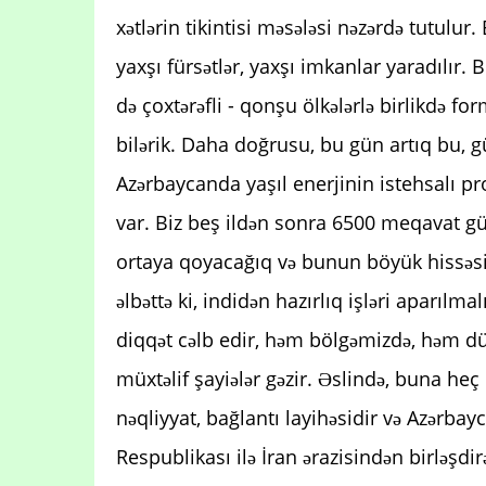
xətlərin tikintisi məsələsi nəzərdə tutulu
yaxşı fürsətlər, yaxşı imkanlar yaradılır. 
də çoxtərəfli - qonşu ölkələrlə birlikdə f
bilərik. Daha doğrusu, bu gün artıq bu, g
Azərbaycanda yaşıl enerjinin istehsalı p
var. Biz beş ildən sonra 6500 meqavat gü
ortaya qoyacağıq və bunun böyük hissəsi
əlbəttə ki, indidən hazırlıq işləri aparılm
diqqət cəlb edir, həm bölgəmizdə, həm düny
müxtəlif şayiələr gəzir. Əslində, buna heç
nəqliyyat, bağlantı layihəsidir və Azərba
Respublikası ilə İran ərazisindən birləşd