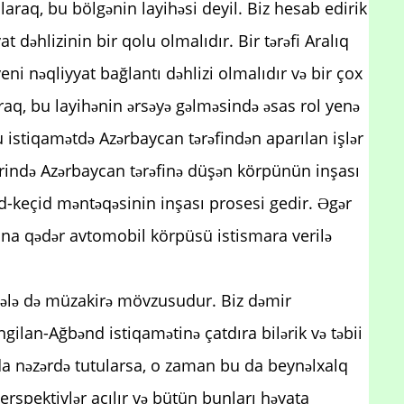
laraq, bu bölgənin layihəsi deyil. Biz hesab edirik
 dəhlizinin bir qolu olmalıdır. Bir tərəfi Aralıq
yeni nəqliyyat bağlantı dəhlizi olmalıdır və bir çox
raq, bu layihənin ərsəyə gəlməsində əsas rol yenə
u istiqamətdə Azərbaycan tərəfindən aparılan işlər
rində Azərbaycan tərəfinə düşən körpünün inşası
d-keçid məntəqəsinin inşası prosesi gedir. Əgər
nuna qədər avtomobil körpüsü istismara verilə
sələ də müzakirə mövzusudur. Biz dəmir
ngilan-Ağbənd istiqamətinə çatdıra bilərik və təbii
 da nəzərdə tutularsa, o zaman bu da beynəlxalq
perspektivlər açılır və bütün bunları həyata