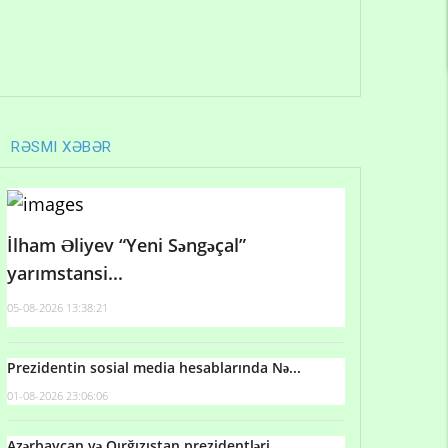
RƏSMI XƏBƏR
İlham Əliyev “Yeni Səngəçal”
yarımstansi...
05-08-2026 13:38:21
Prezidentin sosial media hesablarında Nə...
01-08-2026 23:06:06
Azərbaycan və Qırğızıstan prezidentləri...