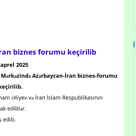
an biznes forumu keçirilib
 aprel 2025
v Mərkəzində Azərbaycan-İran biznes-forumu
keçirilib.
ham Əliyev və İran İslam Respublikasının
ak ediblər.
ş edib.