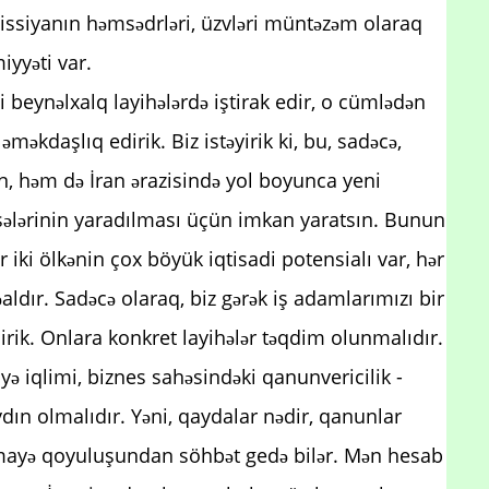
missiyanın həmsədrləri, üzvləri müntəzəm olaraq
iyyəti var.
beynəlxalq layihələrdə iştirak edir, o cümlədən
əməkdaşlıq edirik. Biz istəyirik ki, bu, sadəcə,
n, həm də İran ərazisində yol boyunca yeni
sələrinin yaradılması üçün imkan yaratsın. Bunun
 iki ölkənin çox böyük iqtisadi potensialı var, hər
fəaldır. Sadəcə olaraq, biz gərək iş adamlarımızı bir
dirik. Onlara konkret layihələr təqdim olunmalıdır.
ayə iqlimi, biznes sahəsindəki qanunvericilik -
dın olmalıdır. Yəni, qaydalar nədir, qanunlar
rmayə qoyuluşundan söhbət gedə bilər. Mən hesab