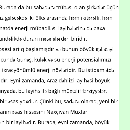
r. Burada da bu sahədə təcrübəsi olan şirkətlər üçün
Biz gələcəkdə iki ölkə arasında həm ikitərəfli, həm
ormatda enerji mübadiləsi layihələrinə də baxa
ündəlikdə duran məsələlərdən biridir.
rosesi artıq başlamışdır və bunun böyük gələcəyi
cündə Günəş, külək və su enerji potensialımızı
 ixracyönümlü enerji növləridir. Bu istiqamətdə
alıdır. Eyni zamanda, Araz dəhlizi layihəsi böyük
ada, bu layihə ilə bağlı müxtəlif fərziyyələr,
 bir əsas yoxdur. Çünki bu, sadəcə olaraq, yeni bir
ycanın əsas hissəsini Naxçıvan Muxtar
irən bir layihədir. Burada, eyni zamanda, böyük