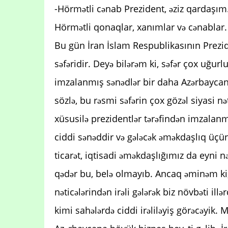
-Hörmətli cənab Prezident, əziz qardaşım
Hörmətli qonaqlar, xanımlar və cənablar.
Bu gün İran İslam Respublikasının Prezi
səfəridir. Deyə bilərəm ki, səfər çox uğurl
imzalanmış sənədlər bir daha Azərbaycan-İ
sözlə, bu rəsmi səfərin çox gözəl siyasi n
xüsusilə prezidentlər tərəfindən imzala
ciddi sənəddir və gələcək əməkdaşlıq üçün b
ticarət, iqtisadi əməkdaşlığımız da eyni nə
qədər bu, belə olmayıb. Ancaq əminəm ki
nəticələrindən irəli gələrək biz növbəti ill
kimi sahələrdə ciddi irəliləyiş görəcəyik