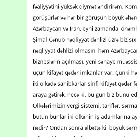
fəaliyyətini yüksək qiymətləndirirəm. Ko
görüşürlər və hər bir görüşün böyük əhəm
Azərbaycan və İran, eyni zamanda, önəmli 
Şimal-Cənub nəqliyyat dəhlizi üzrə biz sıx 
nəqliyyat dəhlizi olmasın, həm Azərbayca
bizneslərin açılması, yeni sənaye müəssi
üçün kifayət qədər imkanlar var. Çünki hər
iki ölkədə sahibkarlar sinfi kifayət qədər 
araya gətirək, necə ki, bu gün biz bunu e
Ölkələrimizin vergi sistemi, tariflər, sərm
bütün bunlar iki ölkənin iş adamlarına ay
nədir? Ondan sonra əlbəttə ki, böyük sə