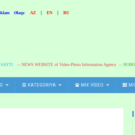
|
|
eklam
Əlaqə
AZ
EN
RU
R SAYTI
-- NEWS WEBSITE of Video-Photo Information Agency
-- НОВО
FO
KATEGORIYA
MIX VIDEO
MI