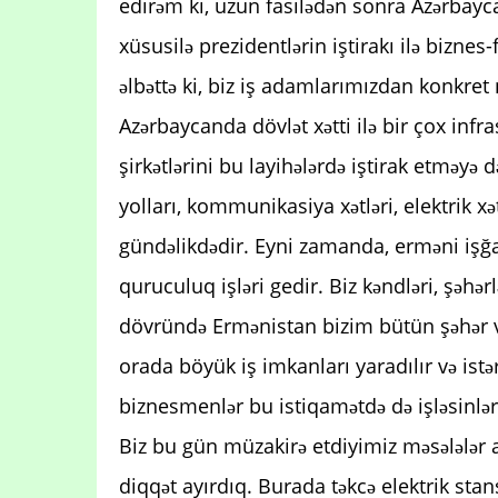
edirəm ki, uzun fasilədən sonra Azərbayca
xüsusilə prezidentlərin iştirakı ilə bizne
əlbəttə ki, biz iş adamlarımızdan konkret n
Azərbaycanda dövlət xətti ilə bir çox infras
şirkətlərini bu layihələrdə iştirak etməyə
yolları, kommunikasiya xətləri, elektrik xə
gündəlikdədir. Eyni zamanda, erməni işğa
quruculuq işləri gedir. Biz kəndləri, şəhər
dövründə Ermənistan bizim bütün şəhər v
orada böyük iş imkanları yaradılır və ist
biznesmenlər bu istiqamətdə də işləsinlər
Biz bu gün müzakirə etdiyimiz məsələlər 
diqqət ayırdıq. Burada təkcə elektrik stan