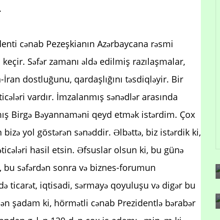
.
denti cənab Pezeşkianın Azərbaycana rəsmi
u keçir. Səfər zamanı əldə edilmiş razılaşmalar,
ran dostluğunu, qardaşlığını təsdiqləyir. Bir
əticələri vardır. İmzalanmış sənədlər arasında
nmış Birgə Bəyannaməni qeyd etmək istərdim. Çox
izə yol göstərən sənəddir. Əlbəttə, biz istərdik ki,
ticələri hasil etsin. Əfsuslar olsun ki, bu günə
, bu səfərdən sonra və biznes-forumun
ərdə ticarət, iqtisadi, sərmayə qoyuluşu və digər bu
. Mən şadam ki, hörmətli cənab Prezidentlə bərabər