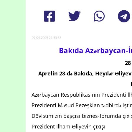
29-04-2025 21:53:35
Bakıda Azərbaycan-İr
28
Aprelin 28-də Bakıda, Heydər Əliye
Azərbaycan Respublikasının Prezidenti İl
Prezidenti Məsud Pezeşkian tədbirdə iştir
Dövlətimizin başçısı biznes-forumda çıxı
Prezident İlham Əliyevin çıxışı