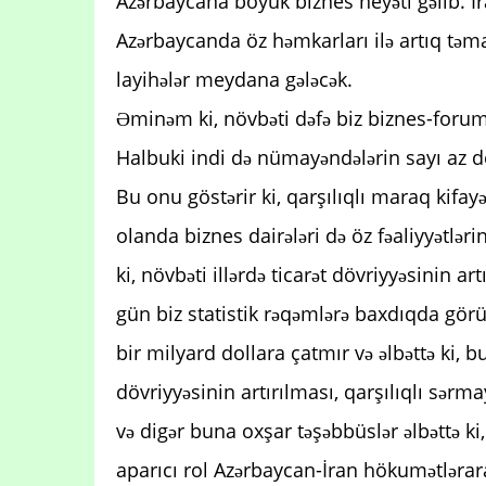
Azərbaycana böyük biznes heyəti gəlib. İ
Azərbaycanda öz həmkarları ilə artıq təm
layihələr meydana gələcək.
Əminəm ki, növbəti dəfə biz biznes-forum
Halbuki indi də nümayəndələrin sayı az de
Bu onu göstərir ki, qarşılıqlı maraq kifayə
olanda biznes dairələri də öz fəaliyyətlə
ki, növbəti illərdə ticarət dövriyyəsinin a
gün biz statistik rəqəmlərə baxdıqda görür
bir milyard dollara çatmır və əlbəttə ki, b
dövriyyəsinin artırılması, qarşılıqlı sər
və digər buna oxşar təşəbbüslər əlbəttə k
aparıcı rol Azərbaycan-İran hökumətlər