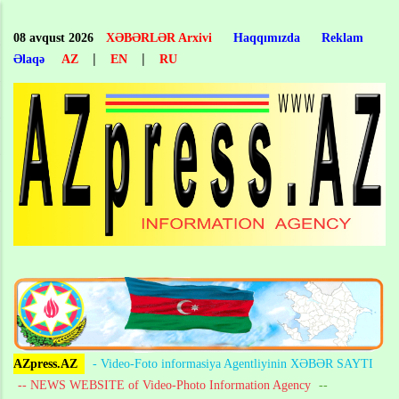
Skip
to
08 avqust 2026
XƏBƏRLƏR Arxivi
Haqqımızda
Reklam
main
|
|
Əlaqə
AZ
EN
RU
content
AZpress.AZ
- Video-Foto informasiya Agentliyinin XƏBƏR SAYTI
-- NEWS WEBSITE of Video-Photo Information Agency
--