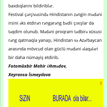
baxdıqlarını bildiriblər.
Festival çərçivəsində Hindistanın zəngin mədəni
irsini əks etdirən rəngarəng bədii çıxışlar da
təqdim olunub. Mədəni proqram tədbirə xüsusi
rəng qatmaqla yanaşı, Hindistan və Azərbaycan
arasında mövcud olan güclü mədəni əlaqələri
bir daha nümayiş etdirib.
Fotomüxbir Mahir Əhmədov,
Xeyransa İsmayılova