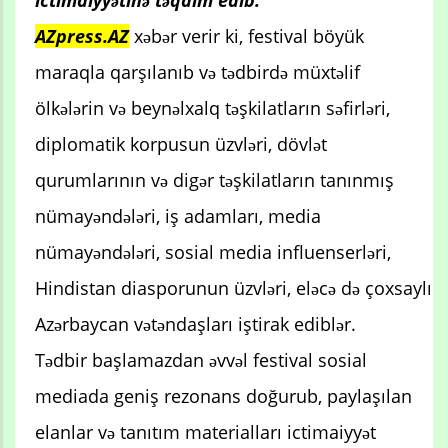
ictimaiyyətinə təqdim edib.
AZpress.AZ
xəbər verir ki, festival böyük
maraqla qarşılanıb və tədbirdə müxtəlif
ölkələrin və beynəlxalq təşkilatların səfirləri,
diplomatik korpusun üzvləri, dövlət
qurumlarının və digər təşkilatların tanınmış
nümayəndələri, iş adamları, media
nümayəndələri, sosial media influenserləri,
Hindistan diasporunun üzvləri, eləcə də çoxsaylı
Azərbaycan vətəndaşları iştirak ediblər.
Tədbir başlamazdan əvvəl festival sosial
mediada geniş rezonans doğurub, paylaşılan
elanlar və tanıtım materialları ictimaiyyət