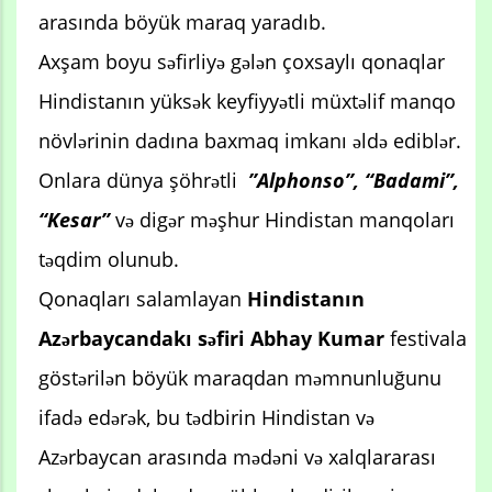
arasında böyük maraq yaradıb.
Axşam boyu səfirliyə gələn çoxsaylı qonaqlar
Hindistanın yüksək keyfiyyətli müxtəlif manqo
növlərinin dadına baxmaq imkanı əldə ediblər.
Onlara dünya şöhrətli
”Alphonso”, “Badami”,
“Kesar”
və digər məşhur Hindistan manqoları
təqdim olunub.
Qonaqları salamlayan
Hindistanın
Azərbaycandakı səfiri Abhay Kumar
festivala
göstərilən böyük maraqdan məmnunluğunu
ifadə edərək, bu tədbirin Hindistan və
Azərbaycan arasında mədəni və xalqlararası