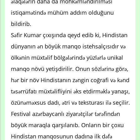
əlaqələrin daha da möhkəmləndirilməsi
istiqamətində mühüm addım olduğunu
bildirib.
Səfir Kumar çıxışında qeyd edib ki, Hindistan
dünyanın ən böyük manqo istehsalçısıdır və
ölkənin müxtəlif bölgələrində yüzlərlə unikal
manqo növü yetişdirilir. Onun sözlərinə görə,
hər bir növ Hindistanın zəngin coğrafi və kənd
təsərrüfatı müxtəlifliyini əks etdirməklə yanaşı,
özünəməxsus dadı, ətri və teksturası ilə seçilir.
Festival azərbaycanlı ziyarətçilər tərəfindən
böyük maraqla qarşılanıb. Onların bir çoxu
Hindistan manqosunun dadına ilk dəfə