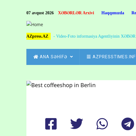
Skip
to
07 avqust 2026
XƏBƏRLƏR Arxivi
Haqqımızda
R
main
content
AZpress.AZ
- Video-Foto informasiya Agentliyinin XƏBƏ
MAIN
ANA SƏHİFƏ
AZPRESSTIMES.IN
NAVIGATION
Skip
to
Breadcrumb
main
content