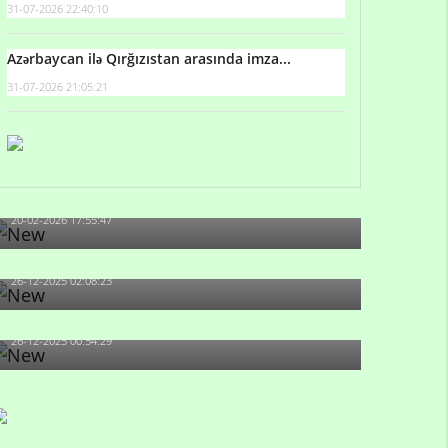
31-07-2026 22:40:10
Azərbaycan ilə Qırğızıstan arasında imza...
31-07-2026 21:05:21
Qulu Məhərrəmli: Sosial şəbəkələrdə söyüş niyə
artıb?
20-02-2026 17:55:47
Məni bura NAZİR GÖNDƏRİB - 1937-ci ildən
fəaliyyətdə olan və...
26-12-2025 02:08:23
-Ay qız, sən məhkəməni udmayacaqsan... Sən
bilirsən də, məni...
26-12-2025 00:54:29