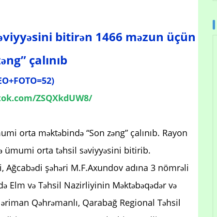
əviyyəsini bitirən 1466 məzun üçün
əng” çalınıb
EO+FOTO=52)
iktok.com/ZSQXkdUW8/
mi orta məktəbində “Son zəng” çalınıb. Rayon
 ümumi orta təhsil səviyyəsini bitirib.
ki, Ağcabədi şəhəri M.F.Axundov adına 3 nömrəli
ə Elm və Təhsil Nazirliyinin Məktəbəqədər və
əriman Qəhrəmanlı, Qarabağ Regional Təhsil