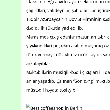
İdarəsinin Ağcabədi rayon sektorunun m
şagirdləri, valideynlər, şəhid ailələri iştira
Tədbir Azərbaycanın Dövlət Himninin səslən
dəqiqəlik sükutla yad edilib.
Mərasimdə çıxış edənlər məzunları təbrik 
yiyələndikləri peşədən asılı olmayaraq öz 
töhfə verməyi, dövlətimiz üçün layiqli vət
arzulayıblar.
Məktəblilərin musiqili-bədii çıxışları ilə
anlar yaşadıb. Çalınan “Son zəng” məktəbi
müstəqil həyata səsləyib.