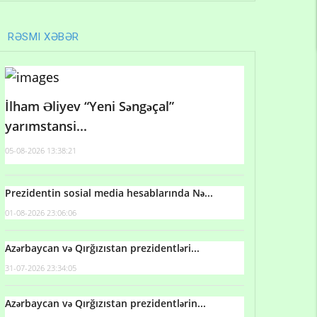
RƏSMI XƏBƏR
İlham Əliyev “Yeni Səngəçal”
yarımstansi...
05-08-2026 13:38:21
Prezidentin sosial media hesablarında Nə...
01-08-2026 23:06:06
Azərbaycan və Qırğızıstan prezidentləri...
31-07-2026 23:34:05
Azərbaycan və Qırğızıstan prezidentlərin...