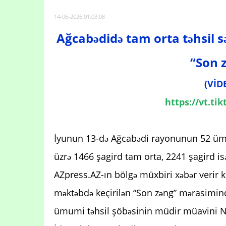
14-06-2026 01:03:08
Ağcabədidə tam orta təhsil s
“Son z
(VİD
https://vt.t
İyunun 13-də Ağcabədi rayonunun 52 ümu
üzrə 1466 şagird tam orta, 2241 şagird isə
AZpress.AZ-ın bölgə müxbiri xəbər verir 
məktəbdə keçirilən “Son zəng” mərasimind
ümumi təhsil şöbəsinin müdir müavini N