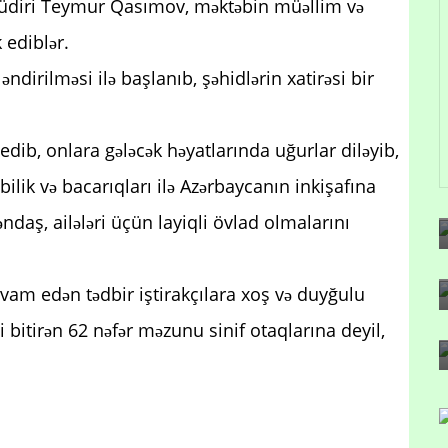
üdiri Teymur Qasımov, məktəbin müəllim və
k ediblər.
dirilməsi ilə başlanıb, şəhidlərin xatirəsi bir
edib, onlara gələcək həyatlarında uğurlar diləyib,
bilik və bacarıqları ilə Azərbaycanın inkişafına
əndaş, ailələri üçün layiqli övlad olmalarını
 davam edən tədbir iştirakçılara xoş və duyğulu
 bitirən 62 nəfər məzunu sinif otaqlarına deyil,