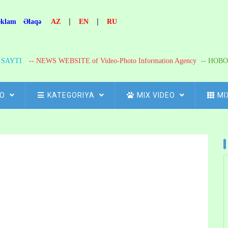
|
|
eklam
Əlaqə
AZ
EN
RU
R SAYTI
-- NEWS WEBSITE of Video-Photo Information Agency
-- НОВО
FO
KATEGORIYA
MIX VIDEO
MI