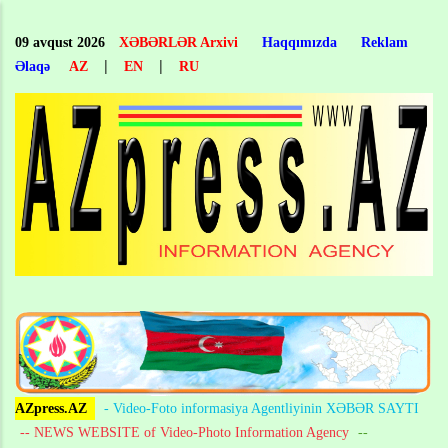
Skip
to
09 avqust 2026
XƏBƏRLƏR Arxivi
Haqqımızda
Reklam
main
|
|
Əlaqə
AZ
EN
RU
content
AZpress.AZ
- Video-Foto informasiya Agentliyinin XƏBƏR SAYTI
-- NEWS WEBSITE of Video-Photo Information Agency
--