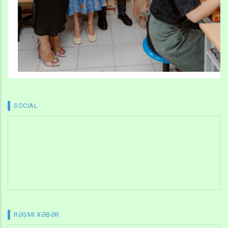
SOCIAL
RƏSMI XƏBƏR