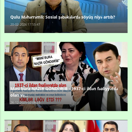
Qulu Məhərrəmli: Sosial şəbəkələrdə söyüş niyə artıb?
20-02-2026 17:55:47
Məni bura NAZİR GÖNDƏRİB - 1937-ci ildən fəaliyyətdə
olan və...
26-12-2025 02:08:23