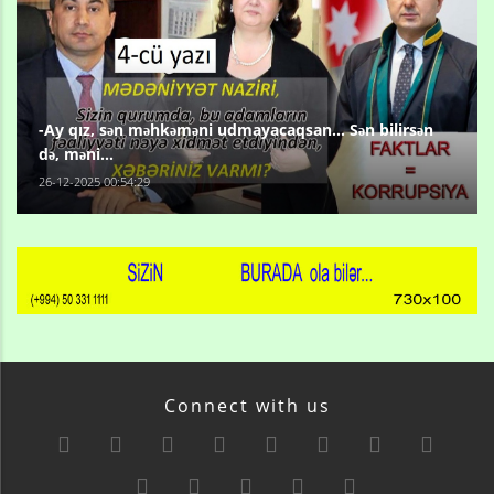
-Ay qız, sən məhkəməni udmayacaqsan... Sən bilirsən
də, məni...
26-12-2025 00:54:29
Connect with us