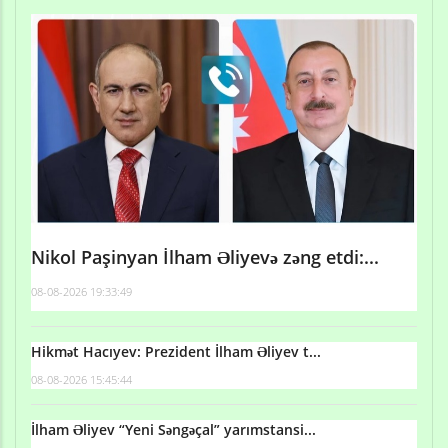
Nikol Paşinyan İlham Əliyevə zəng etdi:...
08-08-2026 19:33:49
Hikmət Hacıyev: Prezident İlham Əliyev t...
08-08-2026 15:45:44
İlham Əliyev “Yeni Səngəçal” yarımstansi...