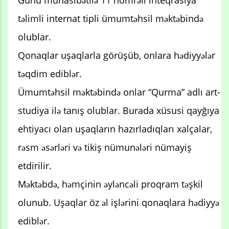
təlimli internat tipli ümumtəhsil məktəbində
olublar.
Qonaqlar uşaqlarla görüşüb, onlara hədiyyələr
təqdim ediblər.
Ümumtəhsil məktəbində onlar “Qurma” adlı art-
studiya ilə tanış olublar. Burada xüsusi qayğıya
ehtiyacı olan uşaqların hazırladıqları xalçalar,
rəsm əsərləri və tikiş nümunələri nümayiş
etdirilir.
Məktəbdə, həmçinin əyləncəli proqram təşkil
olunub. Uşaqlar öz əl işlərini qonaqlara hədiyyə
ediblər.