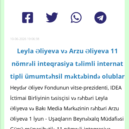
10-06-2026 19:06:38
Leyla Əliyeva və Arzu Əliyeva 11
nömrəli inteqrasiya təlimli internat
tipli ümumtəhsil məktəbində olublar
Heydər Əliyev Fondunun vitse-prezidenti, IDEA
İctimai Birliyinin təsisçisi və rəhbəri Leyla
Əliyeva və Bakı Media Mərkəzinin rəhbəri Arzu
Əliyeva 1 İyun - Uşaqların Beynəlxalq Müdafiəsi
Günü münasibətilə 11 nömrəli inteqrasiya