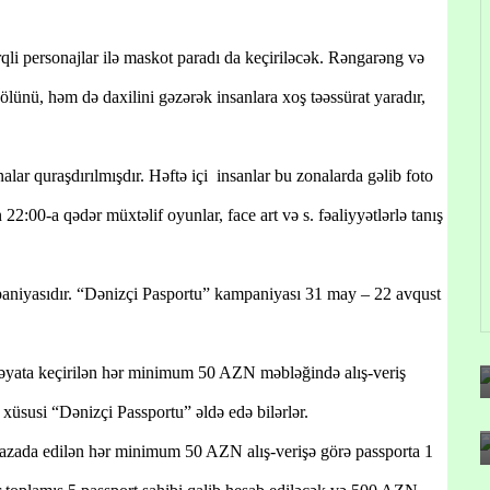
qli personajlar ilə maskot paradı da keçiriləcək. Rəngarəng və
lünü, həm də daxilini gəzərək insanlara xoş təəssürat yaradır,
ar quraşdırılmışdır. Həftə içi insanlar bu zonalarda gəlib foto
 22:00-a qədər müxtəlif oyunlar, face art və s. fəaliyyətlərlə tanış
mpaniyasıdır. “Dənizçi Pasportu” kampaniyası 31 may – 22 avqust
həyata keçirilən hər minimum 50 AZN məbləğində alış-veriş
xüsusi “Dənizçi Passportu” əldə edə bilərlər.
zada edilən hər minimum 50 AZN alış-verişə görə passporta 1