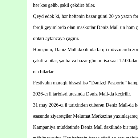
hər kəs gəlib, şəkil çəkdirə bilər.
Qeyd edək ki, hər həftənin bazar günü 20-yə yaxın fər
fərqli geyimlərdə olan maskotlar Dəniz Mall-un həm çö
onları əyləncəyə çağırır.
Həmçinin, Dəniz Mall daxilində fərqli mövzularda zonal
çəkdirə bilər, şənbə və bazar günləri isə saat 12:00-dan
ola bilərlər.
Festivalın maraqlı hissəsi isə “Dənizçi Pasportu” ka
2026-cı il tarixləri arasında Dəniz Mall-da keçirilir.
31 may 2026-cı il tarixindən etibarən Dəniz Mall-da 
əsasında ziyarətçilər Məlumat Mərkəzinə yaxınlaşaraq 
Kampaniya müddətində Dəniz Mall daxilində bir mağa