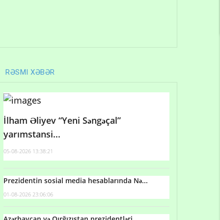
RƏSMI XƏBƏR
İlham Əliyev “Yeni Səngəçal”
yarımstansi...
05-08-2026 13:38:21
Prezidentin sosial media hesablarında Nə...
01-08-2026 23:06:06
Azərbaycan və Qırğızıstan prezidentləri...