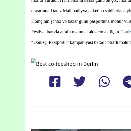
möhür vurulur. Hər həftənin bazar günü ən çox möhür
dəyərində Dəniz Mall hədiyyə paketinə sahib olacaqdı
Həmçinin şənbə və bazar günü pasportuna möhür vurula
Festival barədə ətraflı məlumat əldə etmək üçün
Dəniz
“Dənizçi Passportu” kampaniyası barədə ətraflı məlu