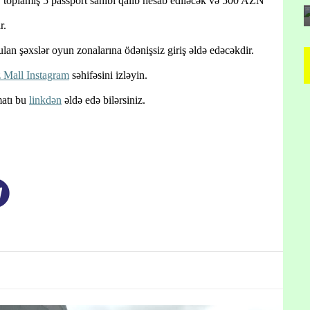
 toplamış 5 passport sahibi qalib hesab ediləcək və 500 AZN
r.
n şəxslər oyun zonalarına ödənişsiz giriş əldə edəcəkdir.
 Mall Instagram
səhifəsini izləyin.
matı bu
linkdən
əldə edə bilərsiniz.