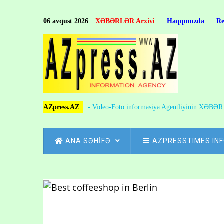
Skip
to
06 avqust 2026
XƏBƏRLƏR Arxivi
Haqqımızda
R
main
content
AZpress.AZ
- Video-Foto informasiya Agentliyinin XƏBƏ
MAIN
ANA SƏHİFƏ
AZPRESSTIMES.IN
NAVIGATION
Skip
to
Breadcrumb
main
content