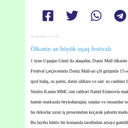
04-06-2026 15:51:52
Ölkənin ən böyük uşaq festivalı
1 iyun Uşaqlar Günü ilə əlaqədar, Dəniz Mall ölkənin 
Festival çərçivəsində Dəniz Mall-un çöl girişində 15-ə
qızıl balıq, su pərisi, dəniz ulduzu və sair. su canlıla
Strafor Kəsim MMC-nin rəhbəri Nahid Eminovla maketlə
həmin mərkəzdə heykəltaraşlar, ustalar və rəssamlar tə
bu dekorlar uzun iş prosesindən keçərək şəhərin mərkə
Bu layihə bütöv bir komanda tərəfindən ərsəyə gətirilib