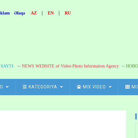
|
|
eklam
Əlaqə
AZ
EN
RU
R SAYTI
-- NEWS WEBSITE of Video-Photo Information Agency
-- НОВО
FO
KATEGORIYA
MIX VIDEO
MI