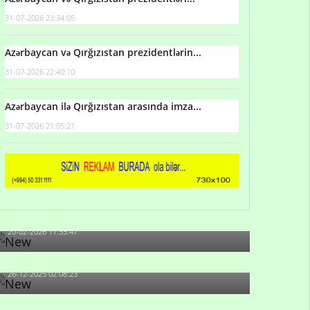
31-07-2026 23:34:05
Azərbaycan və Qırğızıstan prezidentlərin...
31-07-2026 22:40:10
Azərbaycan ilə Qırğızıstan arasında imza...
31-07-2026 21:05:21
Qulu Məhərrəmli: Sosial şəbəkələrdə söyüş niyə
artıb?
20-02-2026 17:55:47
Məni bura NAZİR GÖNDƏRİB - 1937-ci ildən
fəaliyyətdə olan və...
26-12-2025 02:08:23
-Ay qız, sən məhkəməni udmayacaqsan... Sən
bilirsən də, məni...