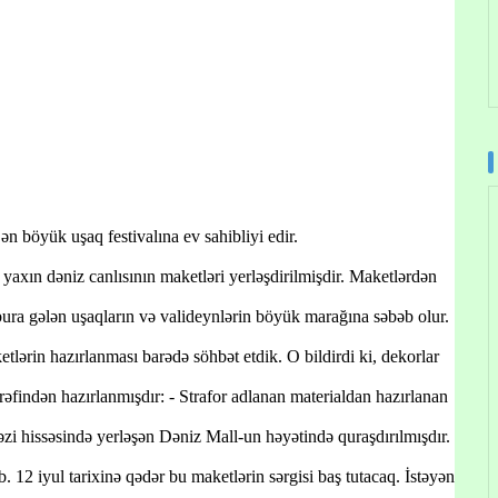
ən böyük uşaq festivalına ev sahibliyi edir.
 yaxın dəniz canlısının maketləri yerləşdirilmişdir. Maketlərdən
rı bura gələn uşaqların və valideynlərin böyük marağına səbəb olur.
rin hazırlanması barədə söhbət etdik. O bildirdi ki, dekorlar
rəfindən hazırlanmışdır: - Strafor adlanan materialdan hazırlanan
zi hissəsində yerləşən Dəniz Mall-un həyətində quraşdırılmışdır.
. 12 iyul tarixinə qədər bu maketlərin sərgisi baş tutacaq. İstəyən