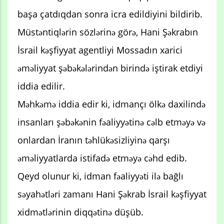
başa çatdıqdan sonra icra edildiyini bildirib.
Müstəntiqlərin sözlərinə görə, Hani Şəkrabın
İsrail kəşfiyyat agentliyi Mossadın xarici
əməliyyat şəbəkələrindən birində iştirak etdiyi
iddia edilir.
Məhkəmə iddia edir ki, idmançı ölkə daxilində
insanları şəbəkənin fəaliyyətinə cəlb etməyə və
onlardan İranın təhlükəsizliyinə qarşı
əməliyyatlarda istifadə etməyə cəhd edib.
Qeyd olunur ki, idman fəaliyyəti ilə bağlı
səyahətləri zamanı Hani Şəkrab İsrail kəşfiyyat
xidmətlərinin diqqətinə düşüb.