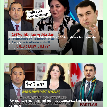
Məni bura NAZİR GÖNDƏRİB - 1937-ci ildən fəaliyyətdə
olan və...
26-12-2025 02:08:23
-Ay qız, sən məhkəməni udmayacaqsan... Sən bilirsən
də, məni...