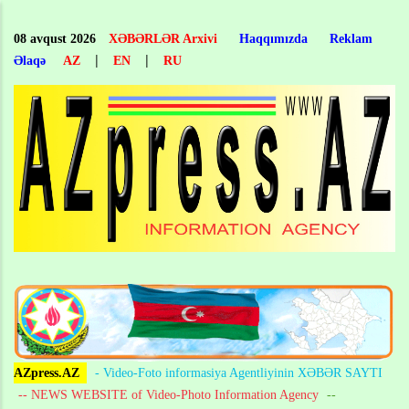
Skip
to
08 avqust 2026
XƏBƏRLƏR Arxivi
Haqqımızda
Reklam
main
|
|
Əlaqə
AZ
EN
RU
content
AZpress.AZ
- Video-Foto informasiya Agentliyinin XƏBƏR SAYTI
-- NEWS WEBSITE of Video-Photo Information Agency
--