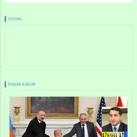
SOCIAL
RƏSMI XƏBƏR