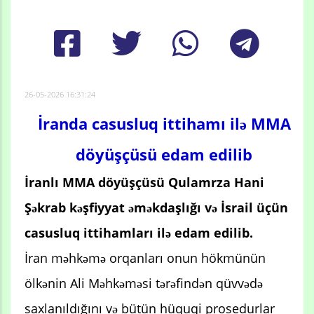
26-05-2026 16:31:24
İranda casusluq ittihamı ilə MMA
döyüşçüsü edam edilib
İranlı MMA döyüşçüsü Qulamrza Hani
Şəkrab kəşfiyyat əməkdaşlığı və İsrail üçün
casusluq ittihamları ilə edam edilib.
İran məhkəmə orqanları onun hökmünün
ölkənin Ali Məhkəməsi tərəfindən qüvvədə
saxlanıldığını və bütün hüquqi prosedurlar