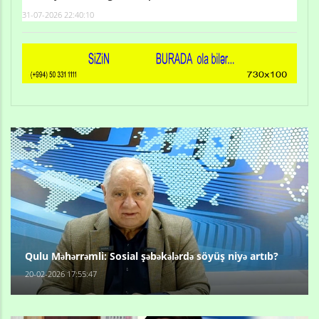
31-07-2026 22:40:10
Qulu Məhərrəmli: Sosial şəbəkələrdə söyüş niyə artıb?
20-02-2026 17:55:47