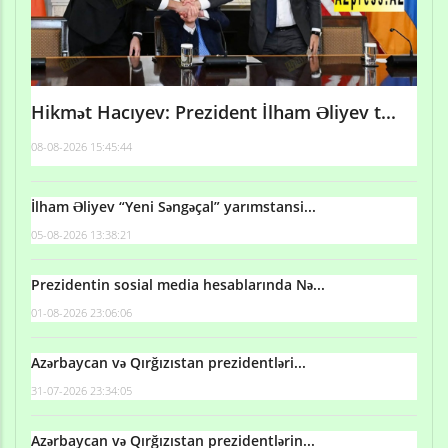
Hikmət Hacıyev: Prezident İlham Əliyev t...
08-08-2026 15:45:44
İlham Əliyev “Yeni Səngəçal” yarımstansi...
05-08-2026 13:38:21
Prezidentin sosial media hesablarında Nə...
01-08-2026 23:06:06
Azərbaycan və Qırğızıstan prezidentləri...
31-07-2026 23:34:05
Azərbaycan və Qırğızıstan prezidentlərin...