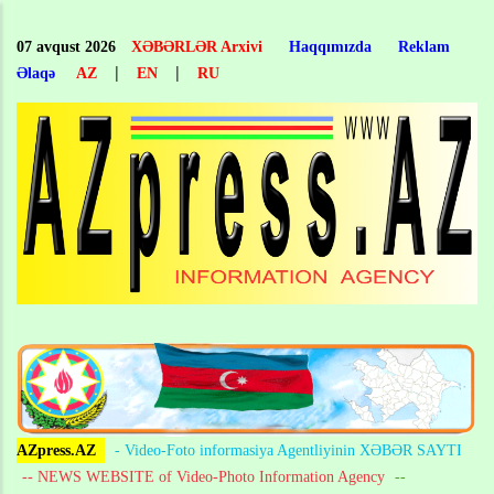
Skip
to
07 avqust 2026
XƏBƏRLƏR Arxivi
Haqqımızda
Reklam
main
|
|
Əlaqə
AZ
EN
RU
content
AZpress.AZ
- Video-Foto informasiya Agentliyinin XƏBƏR SAYTI
-- NEWS WEBSITE of Video-Photo Information Agency
--