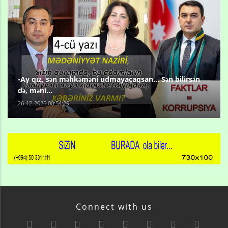
-Ay qız, sən məhkəməni udmayacaqsan... Sən bilirsən
də, məni...
26-12-2025 00:54:29
Connect with us