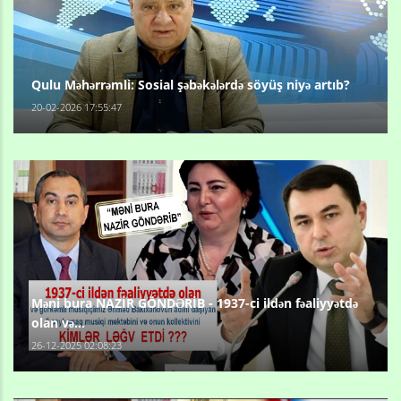
Qulu Məhərrəmli: Sosial şəbəkələrdə söyüş niyə artıb?
20-02-2026 17:55:47
Məni bura NAZİR GÖNDƏRİB - 1937-ci ildən fəaliyyətdə
olan və...
26-12-2025 02:08:23