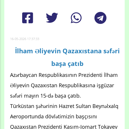
16-05-2026 17:37:33
İlham Əliyevin Qazaxıstana səfəri
başa çatıb
Azərbaycan Respublikasının Prezidenti İlham
Əliyevin Qazaxıstan Respublikasına işgüzar
səfəri mayın 15-də başa çatıb.
Türküstan şəhərinin Hazret Sultan Beynəlxalq
Aeroportunda dövlətimizin başçısını
Qazaxıstan Prezidenti Kasım-Jomart Tokayev