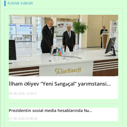
RƏSMI XƏBƏR
İlham Əliyev “Yeni Səngəçal” yarımstansi...
05-08-2026 13:38:21
Prezidentin sosial media hesablarında Nə...
01-08-2026 23:06:06