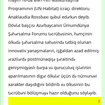
mayın 16-da BMT-nin Məskunlaşma
Proqramının (UN-Habitat) icraçı direktoru
Anaklaudia Rossbaxı qəbul edərkən deyib.
Dövlət başçısı Azərbaycanın Ümumdünya
Şəhərsalma Forumu təcrübəsinin, həmçinin
ölkədə şəhərsalma sahəsində tətbiq olunan
innovativ yanaşmaların, işğaldan azad edilmiş
ərazilərdə postmünaqişə şəraitində
genişmiqyaslı bərpa və quruculuq işlərinin
aparılmasının digər ölkələr üçün də nümunəvi
xarakter daşıdığını bildirib və ölkəsinin bu
təcrübəni bölüşməyə hazır olduğunu söyləyib.