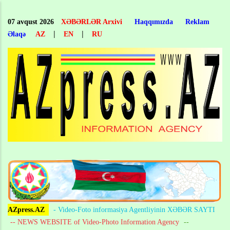
Skip
to
07 avqust 2026
XƏBƏRLƏR Arxivi
Haqqımızda
Reklam
main
|
|
Əlaqə
AZ
EN
RU
content
AZpress.AZ
- Video-Foto informasiya Agentliyinin XƏBƏR SAYTI
-- NEWS WEBSITE of Video-Photo Information Agency
--