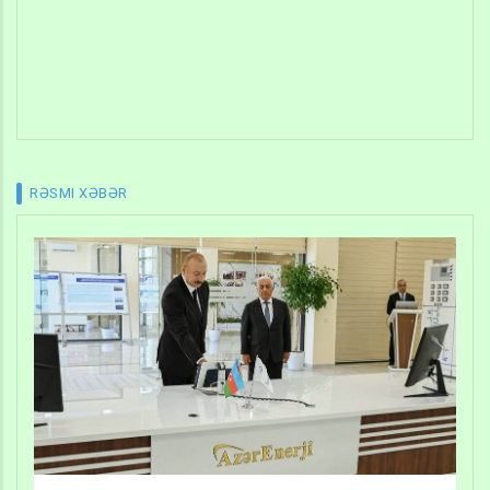
RƏSMI XƏBƏR