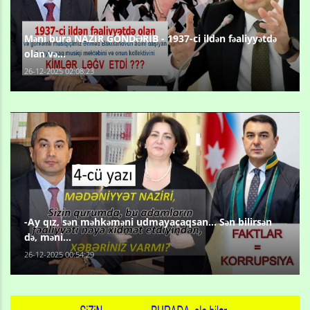
Məni bura NAZİR GÖNDƏRİB - 1937-ci ildən fəaliyyətdə
olan və...
26-12-2025 02:08:23
-Ay qız, sən məhkəməni udmayacaqsan... Sən bilirsən
də, məni...
26-12-2025 00:54:29