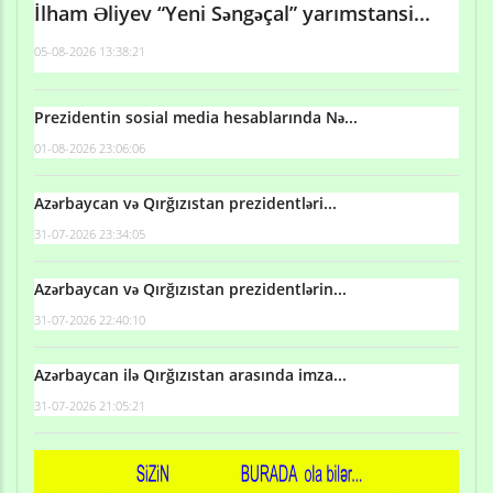
İlham Əliyev “Yeni Səngəçal” yarımstansi...
05-08-2026 13:38:21
Prezidentin sosial media hesablarında Nə...
01-08-2026 23:06:06
Azərbaycan və Qırğızıstan prezidentləri...
31-07-2026 23:34:05
Azərbaycan və Qırğızıstan prezidentlərin...
31-07-2026 22:40:10
Azərbaycan ilə Qırğızıstan arasında imza...
31-07-2026 21:05:21