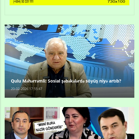
Qulu Məhərrəmli: Sosial şəbəkələrdə söyüş niyə artıb?
20-02-2026 17:55:47