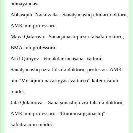
nümayəndəsi.
Abbasqulu Nəcəfzadə - Sənətşünaslıq elmləri doktoru,
AMK-nın professoru.
Maya Qafarova - Sənətşünaslıq üzrɔ fəlsəfə doktoru,
BMA-nın professoru.
Akif Quliyev - Əməkdar incəsənət xadimi,
Sənətşünaslıq üzrə fəlsəfə doktoru, professor. AMK-
nın “Musiqinin nəzəriyyəsi və tarixi" kafedrasının
müdiri.
Jalə Qulamova – Sənətşünaslıq üzrə fəlsofə doktoru,
AMK-nın professoru. “Etnomusiqişünaslıq"
kafedrasının müdiri.