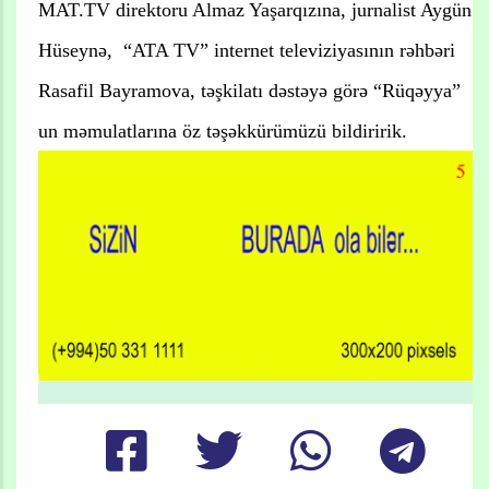
MAT.TV direktoru Almaz Yaşarqızına, jurnalist Aygün
Hüseynə, “ATA TV” internet televiziyasının rəhbəri
Rasafil Bayramova, təşkilatı dəstəyə görə “Rüqəyya”
un məmulatlarına öz təşəkkürümüzü bildiririk.