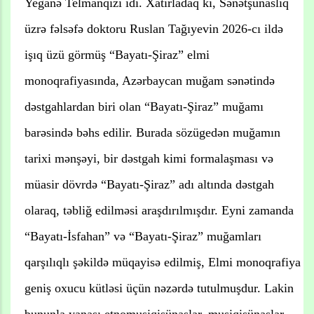
Yeganə Telmanqızı idi. Xatırladaq ki, Sənətşünaslıq
üzrə fəlsəfə doktoru Ruslan Tağıyevin 2026-cı ildə
işıq üzü görmüş “Bayatı-Şiraz” elmi
monoqrafiyasında, Azərbaycan muğam sənətində
dəstgahlardan biri olan “Bayatı-Şiraz” muğamı
barəsində bəhs edilir. Burada sözügedən muğamın
tarixi mənşəyi, bir dəstgah kimi formalaşması və
müasir dövrdə “Bayatı-Şiraz” adı altında dəstgah
olaraq, təbliğ edilməsi araşdırılmışdır. Eyni zamanda
“Bayatı-İsfahan” və “Bayatı-Şiraz” muğamları
qarşılıqlı şəkildə müqayisə edilmiş, Elmi monoqrafiya
geniş oxucu kütləsi üçün nəzərdə tutulmuşdur. Lakin
bununla yanaşı etnomusiqişünaslar, musiqişünaslar,