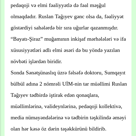
pedaqoji və elmi fəaliyyətlə də fəal məşğul
olmaqdadır. Ruslan Tağıyev gənc olsa da, fəaliyyət
göstərdiyi sahələrdə bir sıra uğurlar qazanmışdır.
“Bayatı-Şiraz” muğamının inkişaf mərhələləri və ifa
xüsusiyyətləri adlı elmi əsəri də bu yöndə yazılan
növbəti işlərdən biridir.
Sonda Sənətşünaslıq üzrə fəlsəfə doktoru, Sumqayıt
bülbül adına 2 nömrəli UİM-nin tar müəllimi Ruslan
Tağıyev tədbirdə iştirak edən qonaqlara,
müəllimlərinə, valideynlərinə, pedaqoji kollektivə,
media nümayəndələrinə və tədbirin təşkilində əməyi
olan hər kəsə öz dərin təşəkkürünü bildirib.