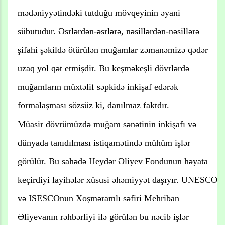
mədəniyyətindəki tutduğu mövqeyinin əyani
sübutudur. Əsrlərdən-əsrlərə, nəsillərdən-nəsillərə
şifahi şəkildə ötürülən muğamlar zəmanəmizə qədər
uzaq yol qət etmişdir. Bu keşməkeşli dövrlərdə
muğamların müxtəlif səpkidə inkişaf edərək
formalaşması sözsüz ki, danılmaz faktdır.
Müasir dövrümüzdə muğam sənətinin inkişafı və
dünyada tanıdılması istiqamətində mühüm işlər
görülür. Bu sahədə Heydər Əliyev Fondunun həyata
keçirdiyi layihələr xüsusi əhəmiyyət daşıyır. UNESCO
və ISESCOnun Xoşməramlı səfiri Mehriban
Əliyevanın rəhbərliyi ilə görülən bu nəcib işlər