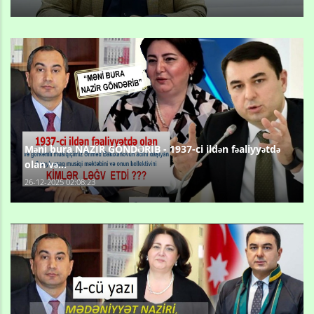
Məni bura NAZİR GÖNDƏRİB - 1937-ci ildən fəaliyyətdə
olan və...
26-12-2025 02:08:23