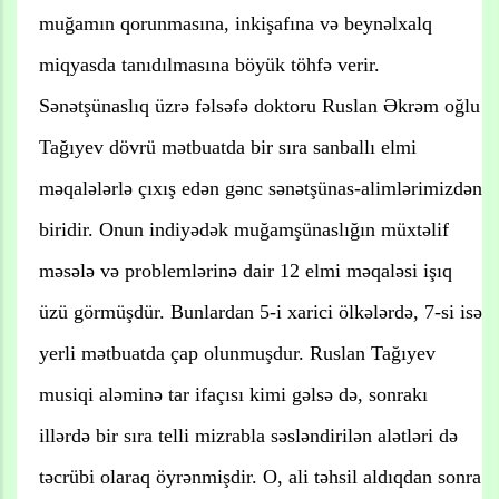
muğamın qorunmasına, inkişafına və beynəlxalq
miqyasda tanıdılmasına böyük töhfə verir.
Sənətşünaslıq üzrə fəlsəfə doktoru Ruslan Əkrəm oğlu
Tağıyev dövrü mətbuatda bir sıra sanballı elmi
məqalələrlə çıxış edən gənc sənətşünas-alimlərimizdən
biridir. Onun indiyədək muğamşünaslığın müxtəlif
məsələ və problemlərinə dair 12 elmi məqaləsi işıq
üzü görmüşdür. Bunlardan 5-i xarici ölkələrdə, 7-si isə
yerli mətbuatda çap olunmuşdur. Ruslan Tağıyev
musiqi aləminə tar ifaçısı kimi gəlsə də, sonrakı
illərdə bir sıra telli mizrabla səsləndirilən alətləri də
təcrübi olaraq öyrənmişdir. O, ali təhsil aldıqdan sonra