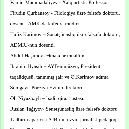
Vamiq Məmmədəliyev - Xalq artisti, Professor
Firudin Qurbansoy - Filologiya üzrə fəlsəfə doktoru,
dosent , AMK-da kafedra müdiri.
Hafiz Kərimov – Sənətşünaslıq üzrə fəlsəfə doktoru,
ADMİU-nun dosenti.
Abdul Haşımov- Əməkdar müəllim.
İbrahim İlyasılı – AYB-nin üzvü, Prezident
taqaüdçüsü, tanınmış şair və Ə.Kərimov adıma
Sumgayıt Poeziya Evinin direktoru.
Əli Niyazbəyli – bədii qiraət ustası.
Ruslan Tağıyev- Sənətşünasliq üzrə fəlsəfə doktoru.
Tədbirin aparıcısı AJB-nin üzvü, jurnalist-pedaqoq