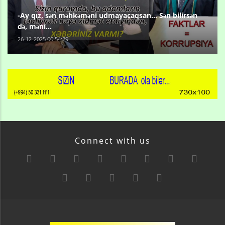
-Ay qız, sən məhkəməni udmayacaqsan... Sən bilirsən
də, məni...
26-12-2025 00:54:29
Connect with us