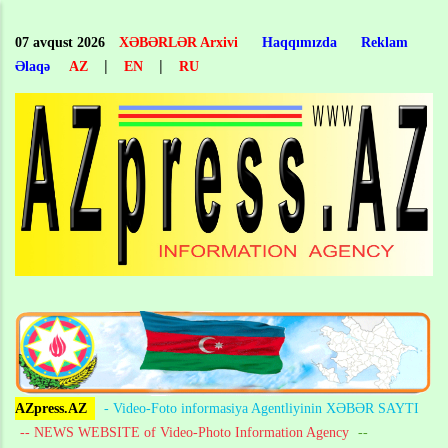
Skip
to
07 avqust 2026
XƏBƏRLƏR Arxivi
Haqqımızda
Reklam
main
|
|
Əlaqə
AZ
EN
RU
content
AZpress.AZ
- Video-Foto informasiya Agentliyinin XƏBƏR SAYTI
-- NEWS WEBSITE of Video-Photo Information Agency
--