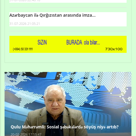
Azərbaycan ilə Qırğızıstan arasında imza...
31-07-2026 21:05:21
Qulu Məhərrəmli: Sosial şəbəkələrdə söyüş niyə artıb?
20-02-2026 17:55:47