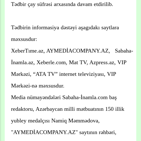
Tədbir çay süfrəsi arxasında davam etdirilib.
Tədbirin informasiya dəstəyi aşagıdakı saytlara
məxsusdur:
XeberTıme.az, AYMEDİACOMPANY.AZ, Sabaha-
İnamla.az, Xeberle.com, Mat TV, Azpress.az, VIP
Mərkəzi, “ATA TV” internet televiziyası, VIP
Mərkəzi-nə məxsusdur.
Media nümayəndələri Sabaha-İnamla.com baş
redaktoru, Azərbaycan milli mətbuatının 150 illik
yubley medalçısı Namiq Məmmədova,
"AYMEDİACOMPANY.AZ" saytının rəhbəri,