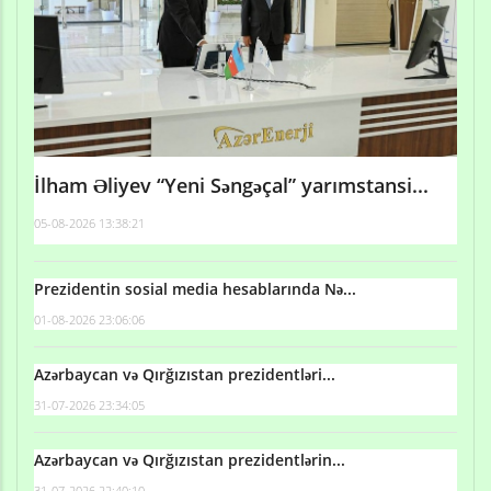
İlham Əliyev “Yeni Səngəçal” yarımstansi...
05-08-2026 13:38:21
Prezidentin sosial media hesablarında Nə...
01-08-2026 23:06:06
Azərbaycan və Qırğızıstan prezidentləri...
31-07-2026 23:34:05
Azərbaycan və Qırğızıstan prezidentlərin...
31-07-2026 22:40:10