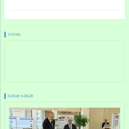
SOCIAL
RƏSMI XƏBƏR