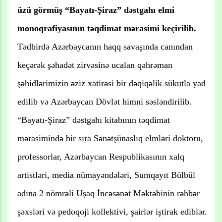
üzü görmüş “Bayatı-Şiraz” dəstgahı elmi
monoqrafiyasının təqdimat mərasimi keçirilib.
Tədbirdə Azərbaycanın haqq savaşında canından
keçərək şəhadət zirvəsinə ucalan qəhrəman
şəhidlərimizin əziz xatirəsi bir dəqiqəlik sükutla yad
edilib və Azərbaycan Dövlət himni səsləndirilib.
“Bayatı-Şiraz” dəstgahı kitabının təqdimat
mərasimində bir sıra Sənətşünaslıq elmləri doktoru,
professorlar, Azərbaycan Respublikasının xalq
artistləri, media nümayəndələri, Sumqayıt Bülbül
adına 2 nömrəli Uşaq İncəsənət Məktəbinin rəhbər
şəxsləri və pedoqoji kollektivi, şairlər iştirak ediblər.