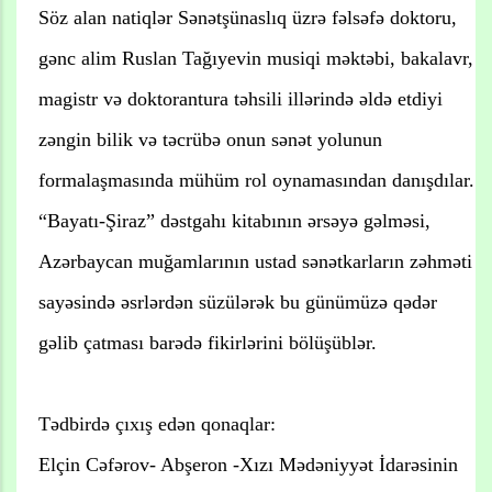
Söz alan natiqlər Sənətşünaslıq üzrə fəlsəfə doktoru,
gənc alim Ruslan Tağıyevin musiqi məktəbi, bakalavr,
magistr və doktorantura təhsili illərində əldə etdiyi
zəngin bilik və təcrübə onun sənət yolunun
formalaşmasında mühüm rol oynamasından danışdılar.
“Bayatı-Şiraz” dəstgahı kitabının ərsəyə gəlməsi,
Azərbaycan muğamlarının ustad sənətkarların zəhməti
sayəsində əsrlərdən süzülərək bu günümüzə qədər
gəlib çatması barədə fikirlərini bölüşüblər.
Tədbirdə çıxış edən qonaqlar:
Elçin Cəfərov- Abşeron -Xızı Mədəniyyət İdarəsinin