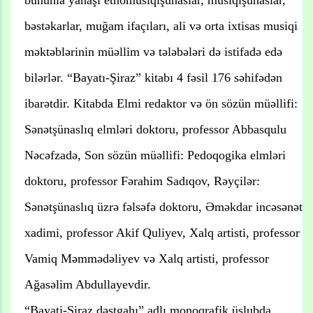
bəstəkarlar, muğam ifaçıları, ali və orta ixtisas musiqi
məktəblərinin müəllim və tələbələri də istifadə edə
bilərlər. “Bayatı-Şiraz” kitabı 4 fəsil 176 səhifədən
ibarətdir. Kitabda Elmi redaktor və ön sözün müəllifi:
Sənətşünaslıq elmləri doktoru, professor Abbasqulu
Nəcəfzadə, Son sözün müəllifi: Pedoqogika elmləri
doktoru, professor Fərahim Sadıqov, Rəyçilər:
Sənətşünaslıq üzrə fəlsəfə doktoru, Əməkdar incəsənət
xadimi, professor Akif Quliyev, Xalq artisti, professor
Vamiq Məmmədəliyev və Xalq artisti, professor
Ağasəlim Abdullayevdir.
“Bayati-Şiraz dəstgahı” adlı monoqrafik üslubda