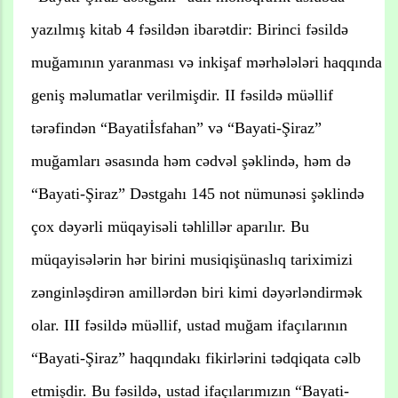
yazılmış kitab 4 fəsildən ibarətdir: Birinci fəsildə
muğamının yaranması və inkişaf mərhələləri haqqında
geniş məlumatlar verilmişdir. II fəsildə müəllif
tərəfindən “Bayatiİsfahan” və “Bayati-Şiraz”
muğamları əsasında həm cədvəl şəklində, həm də
“Bayati-Şiraz” Dəstgahı 145 not nümunəsi şəklində
çox dəyərli müqayisəli təhlillər aparılır. Bu
müqayisələrin hər birini musiqişünaslıq tariximizi
zənginləşdirən amillərdən biri kimi dəyərləndirmək
olar. III fəsildə müəllif, ustad muğam ifaçılarının
“Bayati-Şiraz” haqqındakı fikirlərini tədqiqata cəlb
etmişdir. Bu fəsildə, ustad ifaçılarımızın “Bayati-