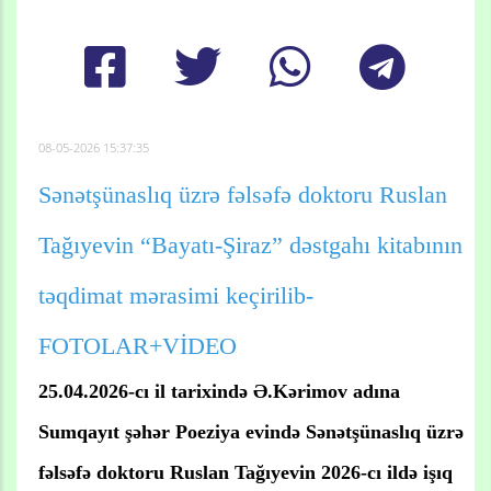
08-05-2026 15:37:35
Sənətşünaslıq üzrə fəlsəfə doktoru Ruslan
Tağıyevin “Bayatı-Şiraz” dəstgahı kitabının
təqdimat mərasimi keçirilib-
FOTOLAR+VİDEO
25.04.2026-cı il tarixində Ə.Kərimov adına
Sumqayıt şəhər Poeziya evində Sənətşünaslıq üzrə
fəlsəfə doktoru Ruslan Tağıyevin 2026-cı ildə işıq