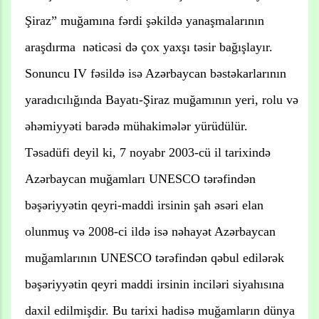
Şiraz” muğamına fərdi şəkildə yanaşmalarının
araşdırma nəticəsi də çox yaxşı təsir bağışlayır.
Sonuncu IV fəsildə isə Azərbaycan bəstəkarlarının
yaradıcılığında Bayatı-Şiraz muğamının yeri, rolu və
əhəmiyyəti barədə mühakimələr yürüdülür.
Təsadüfi deyil ki, 7 noyabr 2003-cü il tarixində
Azərbaycan muğamları UNESCO tərəfindən
bəşəriyyətin qeyri-maddi irsinin şah əsəri elan
olunmuş və 2008-ci ildə isə nəhayət Azərbaycan
muğamlarının UNESCO tərəfindən qəbul edilərək
bəşəriyyətin qeyri maddi irsinin inciləri siyahısına
daxil edilmişdir. Bu tarixi hadisə muğamların dünya