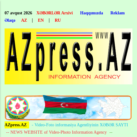
Skip
to
07 avqust 2026
XƏBƏRLƏR Arxivi
Haqqımızda
Reklam
main
|
|
Əlaqə
AZ
EN
RU
content
AZpress.AZ
- Video-Foto informasiya Agentliyinin XƏBƏR SAYTI
-- NEWS WEBSITE of Video-Photo Information Agency
--