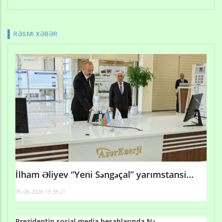
RƏSMI XƏBƏR
İlham Əliyev “Yeni Səngəçal” yarımstansi...
05-08-2026 13:38:21
Prezidentin sosial media hesablarında Nə...