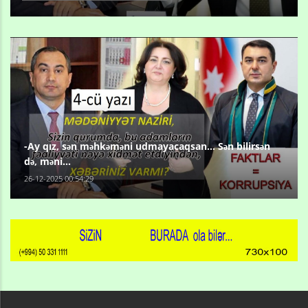
-Ay qız, sən məhkəməni udmayacaqsan... Sən bilirsən
də, məni...
26-12-2025 00:54:29