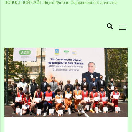
НОВОСТНОЙ САЙТ Видео-Фото информационного агентства
MAIN
NAVIGATION
Skip
to
Breadcrumb
main
content