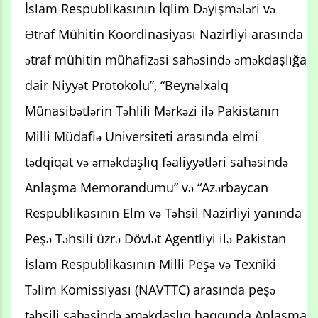
İslam Respublikasının İqlim Dəyişmələri və
Ətraf Mühitin Koordinasiyası Nazirliyi arasında
ətraf mühitin mühafizəsi sahəsində əməkdaşlığa
dair Niyyət Protokolu”, “Beynəlxalq
Münasibətlərin Təhlili Mərkəzi ilə Pakistanın
Milli Müdafiə Universiteti arasında elmi
tədqiqat və əməkdaşlıq fəaliyyətləri sahəsində
Anlaşma Memorandumu” və “Azərbaycan
Respublikasının Elm və Təhsil Nazirliyi yanında
Peşə Təhsili üzrə Dövlət Agentliyi ilə Pakistan
İslam Respublikasının Milli Peşə və Texniki
Təlim Komissiyası (NAVTTC) arasında peşə
təhsili sahəsində əməkdaşlıq haqqında Anlaşma