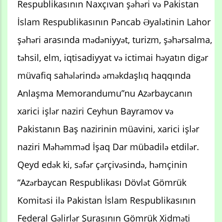
Respublikasının Naxçıvan şəhəri və Pakistan
İslam Respublikasının Pəncab Əyalətinin Lahor
şəhəri arasında mədəniyyət, turizm, şəhərsalma,
təhsil, elm, iqtisadiyyat və ictimai həyatın digər
müvafiq sahələrində əməkdaşlıq haqqında
Anlaşma Memorandumu”nu Azərbaycanın
xarici işlər naziri Ceyhun Bayramov və
Pakistanın Baş nazirinin müavini, xarici işlər
naziri Məhəmməd İşaq Dar mübadilə etdilər.
Qeyd edək ki, səfər çərçivəsində, həmçinin
“Azərbaycan Respublikası Dövlət Gömrük
Komitəsi ilə Pakistan İslam Respublikasının
Federal Gəlirlər Şurasının Gömrük Xidməti