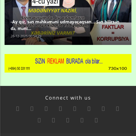
-Ay qız, sən məhkəməni udmayacaqsan... Sən bilirsən
də, məni...
26-12-2025 00:54:29
Connect with us