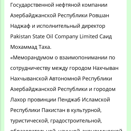
Государственной нефтяной компании
Азербайджанской Республики Ровшан
Наджаф и исполнительный директор
Pakistan State Oil Company Limited Саид
Мохаммад Таха.
«Меморандумом о взаимопонимании по
сотрудничеству между городом Нахчыван
Нахчыванской Автономной Республики
Азербайджанской Республики и городом
Лахор провинции Пенджаб Исламской
Республики Пакистан в культурной,
туристической, градостроительной,