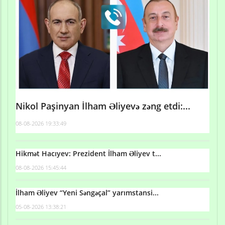
Nikol Paşinyan İlham Əliyevə zəng etdi:...
08-08-2026 19:33:49
Hikmət Hacıyev: Prezident İlham Əliyev t...
08-08-2026 15:45:44
İlham Əliyev “Yeni Səngəçal” yarımstansi...
05-08-2026 13:38:21