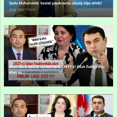
Qulu Məhərrəmli: Sosial şəbəkələrdə söyüş niyə artıb?
20-02-2026 17:55:47
Məni bura NAZİR GÖNDƏRİB - 1937-ci ildən fəaliyyətdə
olan və...
26-12-2025 02:08:23