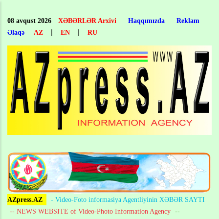
Skip
to
08 avqust 2026
XƏBƏRLƏR Arxivi
Haqqımızda
Reklam
main
|
|
Əlaqə
AZ
EN
RU
content
AZpress.AZ
- Video-Foto informasiya Agentliyinin XƏBƏR SAYTI
-- NEWS WEBSITE of Video-Photo Information Agency
--