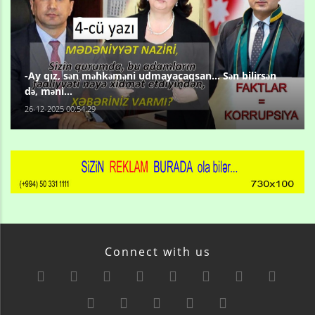
-Ay qız, sən məhkəməni udmayacaqsan... Sən bilirsən
də, məni...
26-12-2025 00:54:29
Connect with us