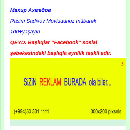
Махир Ахмедов
Rasim Sadixov
Mövludunuz mübarək
100+yaşayın
QEYD. Başlıqlar "Facebook" sosial
şəbəkəsindəki başlıqla eynilik təşkil edir.