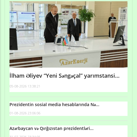
İlham Əliyev “Yeni Səngəçal” yarımstansi...
05-08-2026 13:38:21
Prezidentin sosial media hesablarında Nə...
01-08-2026 23:06:06
Azərbaycan və Qırğızıstan prezidentləri...
31-07-2026 23:34:05