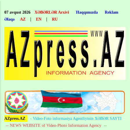
Skip
to
07 avqust 2026
XƏBƏRLƏR Arxivi
Haqqımızda
Reklam
main
|
|
Əlaqə
AZ
EN
RU
content
AZpress.AZ
- Video-Foto informasiya Agentliyinin XƏBƏR SAYTI
-- NEWS WEBSITE of Video-Photo Information Agency
--