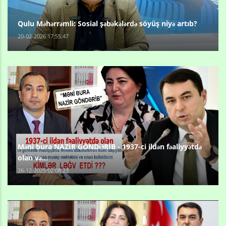
Qulu Məhərrəmli: Sosial şəbəkələrdə söyüş niyə artıb?
20-02-2026 17:55:47
Məni bura NAZİR GÖNDƏRİB - 1937-ci ildən fəaliyyətdə
olan və...
26-12-2025 02:08:23