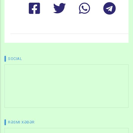
SOCIAL
RƏSMI XƏBƏR