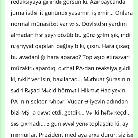
redaksiyaya gələndə görsün ki, Azərbaycanda
jurnalistlər it günündə yaşamır, işləmir… Onlara
normal münasibət var və s. Dövlətdən yardım
almadan hər şeyə dözüb bu günə gəlmişik, indi
nəşriyyat qapıları bağlayıb ki, çıxın. Hara çıxaq,
bu avadanlığı hara aparaq? Toplaşıb etirazvari
müzakirə apardıq, dərhal PA-dan reaksiya gəldi
ki, təklif verilsin, baxılacaq… Mətbuat Şurasının
sədri Rəşad Məcid hörmətli Hikmət Hacıyevin,
PA- nın sektor rəhbəri Vüqar Əliyevin adından
bizi MŞ- a dəvət etdi, getdik… Və iki həftə keçdi,
səs çıxmadı… 3 gün əvvəl yenə toplaşdıq ki, ay
məmurlar, Prezident mediaya arxa durur, siz isə