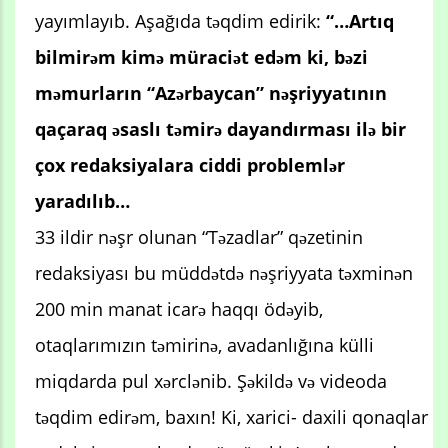
yayımlayıb. Aşağıda təqdim edirik:
“…Artıq
bilmirəm kimə müraciət edəm ki, bəzi
məmurların “Azərbaycan” nəşriyyatının
qaçaraq əsaslı təmirə dayandırması ilə bir
çox redaksiyalara ciddi problemlər
yaradılıb…
33 ildir nəşr olunan “Təzadlar” qəzetinin
redaksiyası bu müddətdə nəşriyyata təxminən
200 min manat icarə haqqı ödəyib,
otaqlarımızın təmirinə, avadanlığına külli
miqdarda pul xərclənib. Şəkildə və videoda
təqdim edirəm, baxın! Ki, xarici- daxili qonaqlar