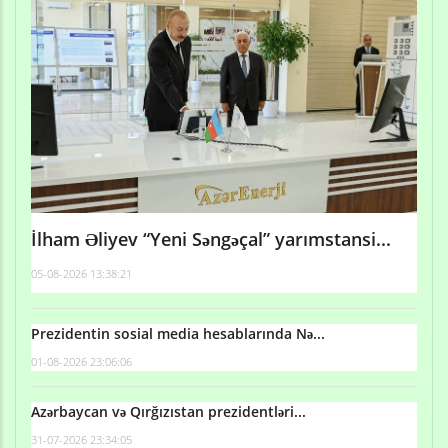
İlham Əliyev “Yeni Səngəçal” yarımstansi...
05-08-2026 13:38:21
Prezidentin sosial media hesablarında Nə...
01-08-2026 23:06:06
Azərbaycan və Qırğızıstan prezidentləri...
31-07-2026 23:34:05