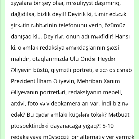
əşyalara bir şey olsa, məsuliyyət daşımırıq,
dağıdılsa, bizlik deyil! Deyirik ki, təmir edəcək
şirkətin rəhbərinin telefonunu verin, özümüz
danışaq ki… Deyirlər, onun adı məxfidir! Hansı
ki, o əmlak redaksiya əməkdaşlarının şəxsi
malıdır, otaqlarımızda Ulu Öndər Heydər
Əliyevin büstü, qiymətli portreti, eləcə də cənab
Prezident İlham Əliyevin, Mehriban Xanım
Əliyevanın portretləri, redaksiyanın mebeli,
arxivi, foto və videokameraları var. İndi biz nə
edək? Bu qədər əmlakı küçələrə tökək? Mətbuat
ptospektindəki dayanacağa yığaq?! 5-10
redaksiyaya müvəqqəti bir alternativ yer vermək