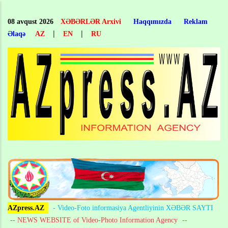
Skip
to
08 avqust 2026
XƏBƏRLƏR Arxivi
Haqqımızda
Reklam
main
|
|
Əlaqə
AZ
EN
RU
content
AZpress.AZ
- Video-Foto informasiya Agentliyinin XƏBƏR SAYTI
-- NEWS WEBSITE of Video-Photo Information Agency
--