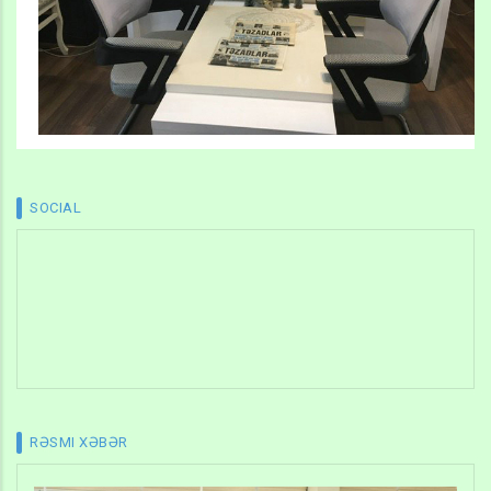
SOCIAL
RƏSMI XƏBƏR