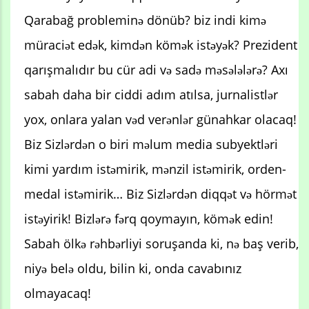
Qarabağ probleminə dönüb? biz indi kimə
müraciət edək, kimdən kömək istəyək? Prezident
qarışmalıdır bu cür adi və sadə məsələlərə? Axı
sabah daha bir ciddi adım atılsa, jurnalistlər
yox, onlara yalan vəd verənlər günahkar olacaq!
Biz Sizlərdən o biri məlum media subyektləri
kimi yardım istəmirik, mənzil istəmirik, orden-
medal istəmirik… Biz Sizlərdən diqqət və hörmət
istəyirik! Bizlərə fərq qoymayın, kömək edin!
Sabah ölkə rəhbərliyi soruşanda ki, nə baş verib,
niyə belə oldu, bilin ki, onda cavabınız
olmayacaq!