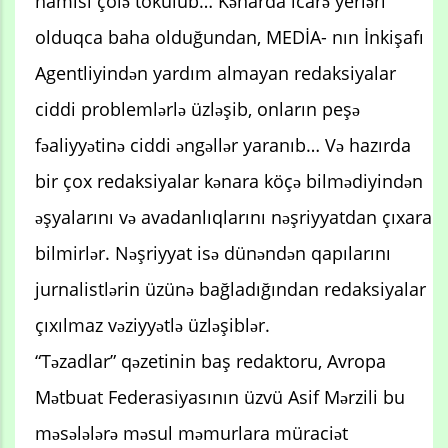
hamısı çölə tökülüb… Kənarda icarə yerləri
olduqca baha olduğundan, MEDİA- nın İnkişafı
Agentliyindən yardım almayan redaksiyalar
ciddi problemlərlə üzləşib, onların peşə
fəaliyyətinə ciddi əngəllər yaranıb… Və hazırda
bir çox redaksiyalar kənara köçə bilmədiyindən
əşyalarını və avadanlıqlarını nəşriyyatdan çıxara
bilmirlər. Nəşriyyat isə dünəndən qapılarını
jurnalistlərin üzünə bağladığından redaksiyalar
çıxılmaz vəziyyətlə üzləşiblər.
“Təzadlar” qəzetinin baş redaktoru, Avropa
Mətbuat Federasiyasının üzvü Asif Mərzili bu
məsələlərə məsul məmurlara müraciət