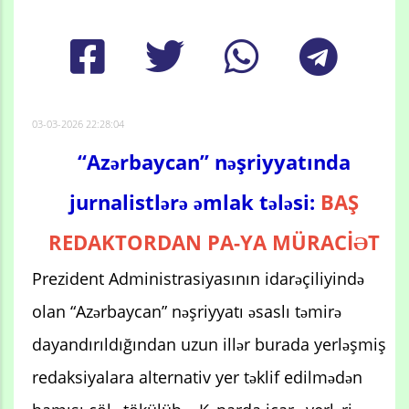
03-03-2026 22:28:04
“Azərbaycan” nəşriyyatında
jurnalistlərə əmlak tələsi:
BAŞ
REDAKTORDAN PA-YA MÜRACİƏT
Prezident Administrasiyasının idarəçiliyində
olan “Azərbaycan” nəşriyyatı əsaslı təmirə
dayandırıldığından uzun illər burada yerləşmiş
redaksiyalara alternativ yer təklif edilmədən