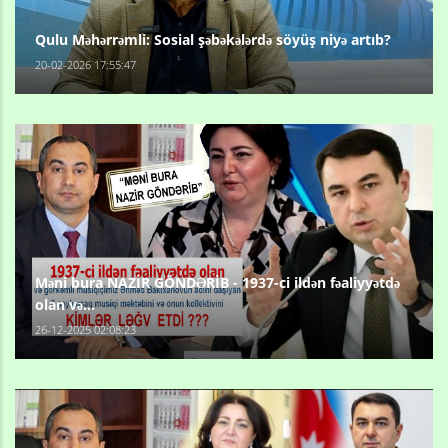
Qulu Məhərrəmli: Sosial şəbəkələrdə söyüş niyə artıb?
20-02-2026 17:55:47
Məni bura NAZİR GÖNDƏRİB - 1937-ci ildən fəaliyyətdə
olan və...
26-12-2025 02:08:23