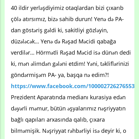
40 ildir yerləşdiyimiz otaqlardan bizi çıxarıb
çölə atırsımız, bizə sahib durun! Yenə də PA-
dan göstəriş gəldi ki, sakitliyi gözləyin,
düzələcək… Yenə də Rəşad Məcidi qabağa
verdilər… Hörmətli Rəşad Məcid isə dünən dedi
ki, mən əlimdən gələni etdim! Yəni, təkliflərinizi
göndərmişəm PA- ya, başqa nə edim?!
https://www.facebook.com/100002726276553/v
Prezident Aparatında medianı kurasiya edən
dəyərli məmur, bütün əşyalarımız nəşriyyatın
bağlı qapıları arxasında qalıb, çıxara
bilməmişik. Nəşriyyat rəhbərliyi isə deyir ki, o