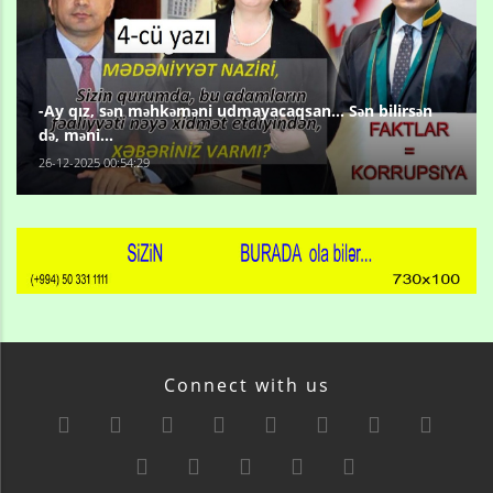
-Ay qız, sən məhkəməni udmayacaqsan... Sən bilirsən
də, məni...
26-12-2025 00:54:29
Connect with us