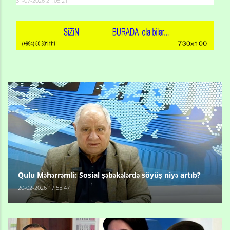
31-07-2026 21:05:21
Qulu Məhərrəmli: Sosial şəbəkələrdə söyüş niyə artıb?
20-02-2026 17:55:47