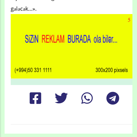
gələcək…».