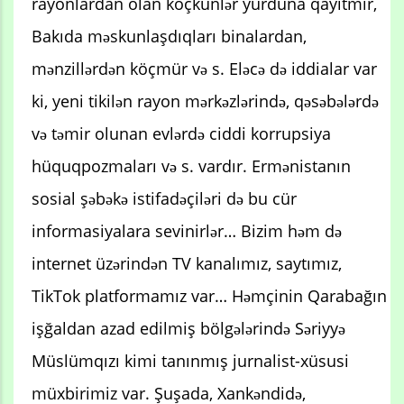
rayonlardan olan köçkünlər yurduna qayıtmır,
Bakıda məskunlaşdıqları binalardan,
mənzillərdən köçmür və s. Eləcə də iddialar var
ki, yeni tikilən rayon mərkəzlərində, qəsəbələrdə
və təmir olunan evlərdə ciddi korrupsiya
hüquqpozmaları və s. vardır. Ermənistanın
sosial şəbəkə istifadəçiləri də bu cür
informasiyalara sevinirlər… Bizim həm də
internet üzərindən TV kanalımız, saytımız,
TikTok platformamız var… Həmçinin Qarabağın
işğaldan azad edilmiş bölgələrində Səriyyə
Müslümqızı kimi tanınmış jurnalist-xüsusi
müxbirimiz var. Şuşada, Xankəndidə,