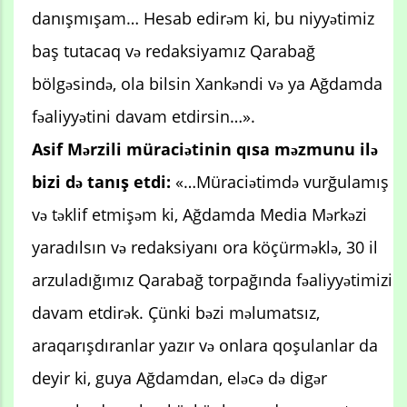
danışmışam… Hesab edirəm ki, bu niyyətimiz
baş tutacaq və redaksiyamız Qarabağ
bölgəsində, ola bilsin Xankəndi və ya Ağdamda
fəaliyyətini davam etdirsin…».
Asif Mərzili müraciətinin qısa məzmunu ilə
bizi də tanış etdi:
«…Müraciətimdə vurğulamış
və təklif etmişəm ki, Ağdamda Media Mərkəzi
yaradılsın və redaksiyanı ora köçürməklə, 30 il
arzuladığımız Qarabağ torpağında fəaliyyətimizi
davam etdirək. Çünki bəzi məlumatsız,
araqarışdıranlar yazır və onlara qoşulanlar da
deyir ki, guya Ağdamdan, eləcə də digər