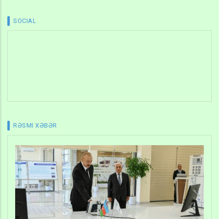
SOCIAL
RƏSMI XƏBƏR