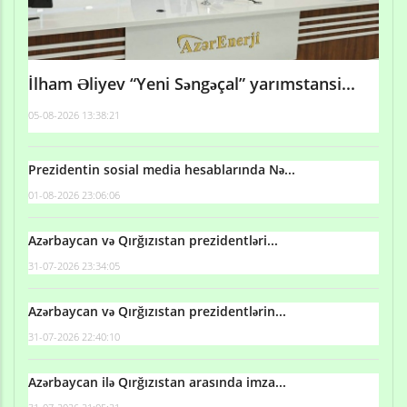
İlham Əliyev “Yeni Səngəçal” yarımstansi...
05-08-2026 13:38:21
Prezidentin sosial media hesablarında Nə...
01-08-2026 23:06:06
Azərbaycan və Qırğızıstan prezidentləri...
31-07-2026 23:34:05
Azərbaycan və Qırğızıstan prezidentlərin...
31-07-2026 22:40:10
Azərbaycan ilə Qırğızıstan arasında imza...