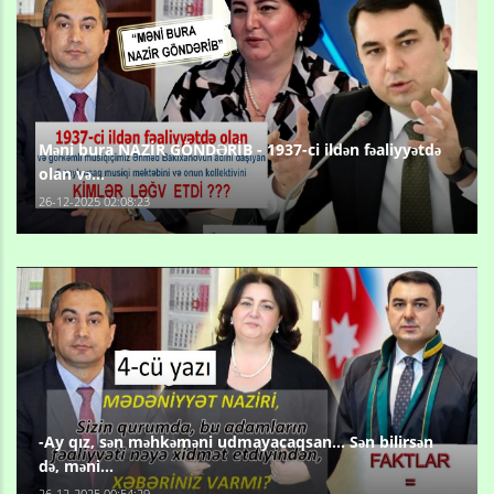
Məni bura NAZİR GÖNDƏRİB - 1937-ci ildən fəaliyyətdə
olan və...
26-12-2025 02:08:23
-Ay qız, sən məhkəməni udmayacaqsan... Sən bilirsən
də, məni...
26-12-2025 00:54:29