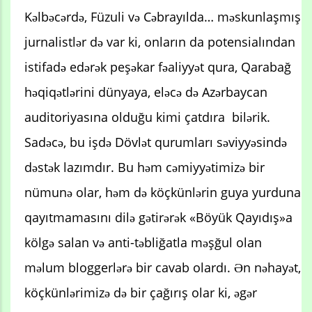
Kəlbəcərdə, Füzuli və Cəbrayılda… məskunlaşmış
jurnalistlər də var ki, onların da potensialından
istifadə edərək peşəkar fəaliyyət qura, Qarabağ
həqiqətlərini dünyaya, eləcə də Azərbaycan
auditoriyasına olduğu kimi çatdıra bilərik.
Sadəcə, bu işdə Dövlət qurumları səviyyəsində
dəstək lazımdır. Bu həm cəmiyyətimizə bir
nümunə olar, həm də köçkünlərin guya yurduna
qayıtmamasını dilə gətirərək «Böyük Qayıdış»a
kölgə salan və anti-təbliğatla məşğul olan
məlum bloggerlərə bir cavab olardı. Ən nəhayət,
köçkünlərimizə də bir çağırış olar ki, əgər