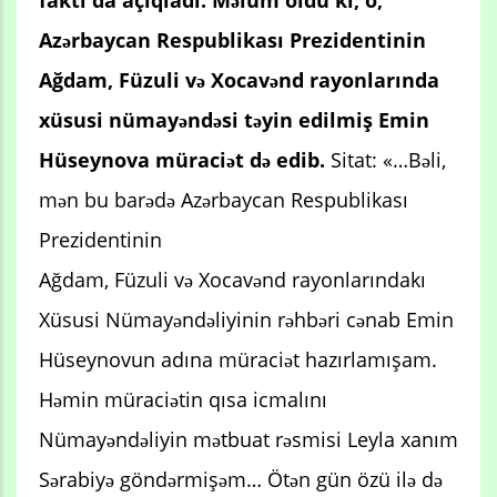
faktı da açıqladı. Məlum oldu ki, o,
Azərbaycan Respublikası Prezidentinin
Ağdam, Füzuli və Xocavənd rayonlarında
xüsusi nümayəndəsi təyin edilmiş Emin
Hüseynova müraciət də edib.
Sitat: «…Bəli,
mən bu barədə Azərbaycan Respublikası
Prezidentinin
Ağdam, Füzuli və Xocavənd rayonlarındakı
Xüsusi Nümayəndəliyinin rəhbəri cənab Emin
Hüseynovun adına müraciət hazırlamışam.
Həmin müraciətin qısa icmalını
Nümayəndəliyin mətbuat rəsmisi Leyla xanım
Sərabiyə göndərmişəm… Ötən gün özü ilə də