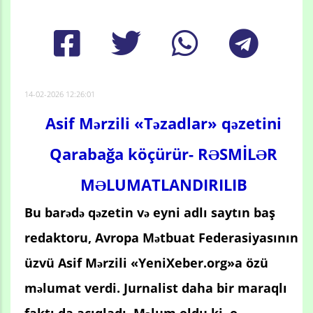
14-02-2026 12:26:01
Asif Mərzili «Təzadlar» qəzetini
Qarabağa köçürür- RƏSMİLƏR
MƏLUMATLANDIRILIB
Bu barədə qəzetin və eyni adlı saytın baş
redaktoru, Avropa Mətbuat Federasiyasının
üzvü Asif Mərzili «YeniXeber.org»a özü
məlumat verdi. Jurnalist daha bir maraqlı