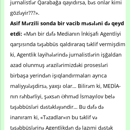
jurnalistlər Qarabağa qayıdırsa, bəs onlar kimi
gözləyir???».
Asif Mərzili sonda bir vacib məsələni də qeyd
etdi:
«Mən bir dəfə Medianın İnkişafı Agentliyi
qarşısında təşəbbüs qaldıraraq təklif vermişdim
ki, Agentlik layihələrində jurnalistlərin işğaldan
azad olunmuş ərazilərimizdəki prosesləri
birbaşa yerindən işıqlandırmaları ayrıca
maliyyələşdirsə, yaxşı olar… Bilirəm ki, MEDİA-
nın rəhbərliyi, şəxsən Əhməd İsmayılov belə
təşəbbüsləri dəstəkləyəndir… Bu dəfə də
inanıram ki, «Təzadlar»ın bu təklif və
təşəbbüslərinə Agentlikdən də lazımi dəstək