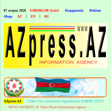
Skip
to
07 avqust 2026
XƏBƏRLƏR Arxivi
Haqqımızda
Reklam
main
|
|
Əlaqə
AZ
EN
RU
content
AZpress.AZ
- Video-Foto informasiya Agentliyinin XƏBƏR SAYTI
-- NEWS WEBSITE of Video-Photo Information Agency
--